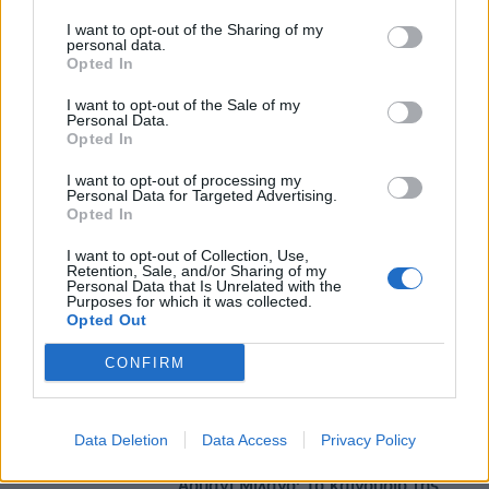
08/08/2026 - 12:36
ΟΙΚΟΝΟΜΙΑ
I want to opt-out of the Sharing of my
personal data.
Ελληνική Αναπτυξιακή Τράπεζα: Με «προίκα» 2
Opted In
δισ. ευρώ ανοίγει δρόμο για δάνεια έως 5 δισ. σε
μικρομεσαίες
I want to opt-out of the Sale of my
Personal Data.
08/08/2026 - 11:22
ΤΡΑΠΕΖΕΣ
Opted In
5G παντού, 6G στον ορίζοντα: Πού βρίσκεται η
I want to opt-out of processing my
Ελλάδα στη μεγάλη τεχνολογική μετάβαση
Personal Data for Targeted Advertising.
Opted In
08/08/2026 - 10:54
ΤΕΧΝΟΛΟΓΙΑ
I want to opt-out of Collection, Use,
Retention, Sale, and/or Sharing of my
Personal Data that Is Unrelated with the
Purposes for which it was collected.
Opted Out
CONFIRM
DIRECTION BUSINESS NETWORK
Data Deletion
Data Access
Privacy Policy
allstarbasket.gr
Αρμάνι Μιλάνο: Το καινούριο της