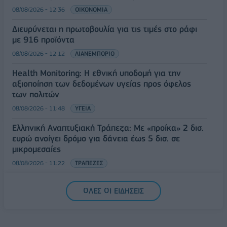
08/08/2026 - 12:36
ΟΙΚΟΝΟΜΙΑ
Διευρύνεται η πρωτοβουλία για τις τιμές στο ράφι
με 916 προϊόντα
08/08/2026 - 12:12
ΛΙΑΝΕΜΠΟΡΙΟ
Health Monitoring: Η εθνική υποδομή για την
αξιοποίηση των δεδομένων υγείας προς όφελος
των πολιτών
08/08/2026 - 11:48
ΥΓΕΙΑ
Ελληνική Αναπτυξιακή Τράπεζα: Με «προίκα» 2 δισ.
ευρώ ανοίγει δρόμο για δάνεια έως 5 δισ. σε
μικρομεσαίες
08/08/2026 - 11:22
ΤΡΑΠΕΖΕΣ
5G παντού, 6G στον ορίζοντα: Πού βρίσκεται η
ΟΛΕΣ ΟΙ ΕΙΔΗΣΕΙΣ
Ελλάδα στη μεγάλη τεχνολογική μετάβαση
08/08/2026 - 10:54
ΤΕΧΝΟΛΟΓΙΑ