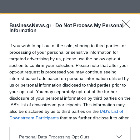
BusinessNews.gr -
Do Not Process My Personal
Information
ΔΗΜΟΦΙΛΗ
If you wish to opt-out of the sale, sharing to third parties, or
processing of your personal or sensitive information for
targeted advertising by us, please use the below opt-out
Όμιλος ΔΕΗ: Νέα συμφωνία για χαρτοφυλάκιο
section to confirm your selection. Please note that after your
έργων ΑΠΕ άνω των 2 GW σε Πολωνία και
opt-out request is processed you may continue seeing
Ουγγαρία
interest-based ads based on personal information utilized by
08/08/2026 - 10:26
ΕΝΕΡΓΕΙΑ
us or personal information disclosed to third parties prior to
your opt-out. You may separately opt-out of the further
Health Monitoring: Η εθνική υποδομή για την
disclosure of your personal information by third parties on the
αξιοποίηση των δεδομένων υγείας προς όφελος
IAB’s list of downstream participants. This information may
των πολιτών
also be disclosed by us to third parties on the
IAB’s List of
08/08/2026 - 11:48
ΥΓΕΙΑ
Downstream Participants
that may further disclose it to other
third parties.
Χρηματιστήριο Αθηνών: Εβδομαδιαία άνοδος
1,76%, κέρδη 23,31% από τις αρχές του έτους
Personal Data Processing Opt Outs