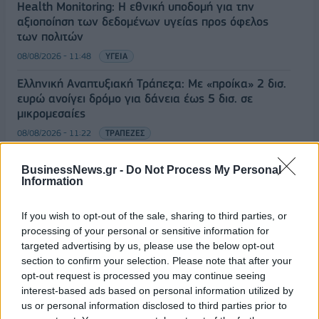
Health Monitoring: Η εθνική υποδομή για την
αξιοποίηση των δεδομένων υγείας προς όφελος
των πολιτών
08/08/2026 - 11:48
ΥΓΕΙΑ
Ελληνική Αναπτυξιακή Τράπεζα: Με «προίκα» 2 δισ.
ευρώ ανοίγει δρόμο για δάνεια έως 5 δισ. σε
μικρομεσαίες
08/08/2026 - 11:22
ΤΡΑΠΕΖΕΣ
5G παντού, 6G στον ορίζοντα: Πού βρίσκεται η
BusinessNews.gr -
Do Not Process My Personal
ΟΛΕΣ ΟΙ ΕΙΔΗΣΕΙΣ
Ελλάδα στη μεγάλη τεχνολογική μετάβαση
Information
08/08/2026 - 10:54
ΤΕΧΝΟΛΟΓΙΑ
If you wish to opt-out of the sale, sharing to third parties, or
processing of your personal or sensitive information for
targeted advertising by us, please use the below opt-out
section to confirm your selection. Please note that after your
opt-out request is processed you may continue seeing
interest-based ads based on personal information utilized by
us or personal information disclosed to third parties prior to
ΔΗΜΟΦΙΛΗ