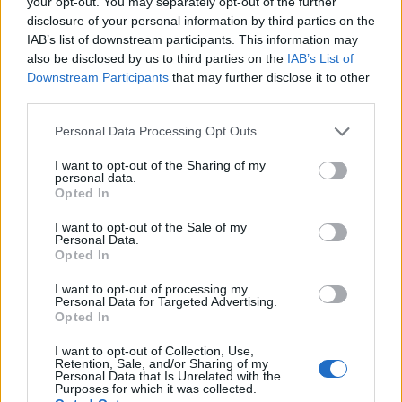
your opt-out. You may separately opt-out of the further
disclosure of your personal information by third parties on the
IAB’s list of downstream participants. This information may
Όμιλος ΔΕΗ: Νέα συμφωνία για χαρτοφυλάκιο
also be disclosed by us to third parties on the
IAB’s List of
έργων ΑΠΕ άνω των 2 GW σε Πολωνία και
Downstream Participants
that may further disclose it to other
Ουγγαρία
third parties.
08/08/2026 - 10:26
ΕΝΕΡΓΕΙΑ
Personal Data Processing Opt Outs
Χρηματιστήριο Αθηνών: Εβδομαδιαία άνοδος
I want to opt-out of the Sharing of my
1,76%, κέρδη 23,31% από τις αρχές του έτους
personal data.
Opted In
08/08/2026 - 12:36
ΟΙΚΟΝΟΜΙΑ
I want to opt-out of the Sale of my
Ελληνική Αναπτυξιακή Τράπεζα: Με «προίκα» 2
Personal Data.
δισ. ευρώ ανοίγει δρόμο για δάνεια έως 5 δισ. σε
Opted In
μικρομεσαίες
I want to opt-out of processing my
08/08/2026 - 11:22
ΤΡΑΠΕΖΕΣ
Personal Data for Targeted Advertising.
Opted In
Health Monitoring: Η εθνική υποδομή για την
αξιοποίηση των δεδομένων υγείας προς όφελος
I want to opt-out of Collection, Use,
των πολιτών
Retention, Sale, and/or Sharing of my
Personal Data that Is Unrelated with the
Purposes for which it was collected.
08/08/2026 - 11:48
ΥΓΕΙΑ