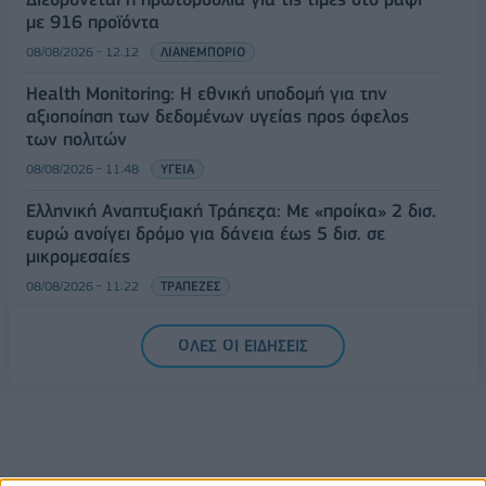
με 916 προϊόντα
08/08/2026 - 12:12
ΛΙΑΝΕΜΠΟΡΙΟ
Health Monitoring: Η εθνική υποδομή για την
αξιοποίηση των δεδομένων υγείας προς όφελος
των πολιτών
08/08/2026 - 11:48
ΥΓΕΙΑ
Ελληνική Αναπτυξιακή Τράπεζα: Με «προίκα» 2 δισ.
ευρώ ανοίγει δρόμο για δάνεια έως 5 δισ. σε
μικρομεσαίες
08/08/2026 - 11:22
ΤΡΑΠΕΖΕΣ
5G παντού, 6G στον ορίζοντα: Πού βρίσκεται η
ΟΛΕΣ ΟΙ ΕΙΔΗΣΕΙΣ
Ελλάδα στη μεγάλη τεχνολογική μετάβαση
08/08/2026 - 10:54
ΤΕΧΝΟΛΟΓΙΑ