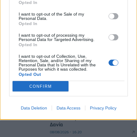
Opted In
1,76%, κέρδη 23,31% από τις αρχές του έτους
08/08/2026 - 12:36
ΟΙΚΟΝΟΜΙΑ
I want to opt-out of the Sale of my
Personal Data.
Opted In
Διευρύνεται η πρωτοβουλία για τις τιμές στο ράφι
με 916 προϊόντα
I want to opt-out of processing my
08/08/2026 - 12:12
ΛΙΑΝΕΜΠΟΡΙΟ
Personal Data for Targeted Advertising.
Opted In
I want to opt-out of Collection, Use,
Retention, Sale, and/or Sharing of my
Personal Data that Is Unrelated with the
Purposes for which it was collected.
Opted Out
CONFIRM
DIRECTION BUSINESS NETWORK
allstarbasket.gr
Data Deletion
Data Access
Privacy Policy
Live στις 19:30, ο αγώνας της
Εθνικής Κορασίδων απέναντι στη
Δανία
08/08/2026 - 16:20