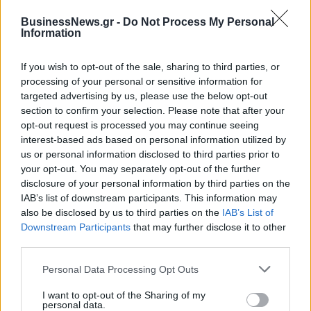
BusinessNews.gr -
Do Not Process My Personal
Information
ΔΗΜΟΦΙΛΗ
If you wish to opt-out of the sale, sharing to third parties, or
processing of your personal or sensitive information for
Ελληνική Αναπτυξιακή Τράπεζα: Με «προίκα» 2
targeted advertising by us, please use the below opt-out
δισ. ευρώ ανοίγει δρόμο για δάνεια έως 5 δισ. σε
section to confirm your selection. Please note that after your
μικρομεσαίες
opt-out request is processed you may continue seeing
interest-based ads based on personal information utilized by
08/08/2026 - 11:22
ΤΡΑΠΕΖΕΣ
us or personal information disclosed to third parties prior to
your opt-out. You may separately opt-out of the further
Όμιλος ΔΕΗ: Νέα συμφωνία για χαρτοφυλάκιο
disclosure of your personal information by third parties on the
έργων ΑΠΕ άνω των 2 GW σε Πολωνία και
IAB’s list of downstream participants. This information may
Ουγγαρία
also be disclosed by us to third parties on the
IAB’s List of
08/08/2026 - 10:26
ΕΝΕΡΓΕΙΑ
Downstream Participants
that may further disclose it to other
third parties.
5G παντού, 6G στον ορίζοντα: Πού βρίσκεται η
Ελλάδα στη μεγάλη τεχνολογική μετάβαση
Personal Data Processing Opt Outs
08/08/2026 - 10:54
ΤΕΧΝΟΛΟΓΙΑ
I want to opt-out of the Sharing of my
Χρηματιστήριο Αθηνών: Εβδομαδιαία άνοδος
personal data.