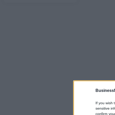
Business
If you wish 
sensitive in
confirm you