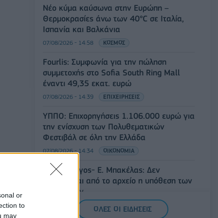
Νέο κύμα καύσωνα στην Ευρώπη –
Θερμοκρασίες άνω των 40°C σε Ιταλία,
Ισπανία και Βαλκάνια
07/08/2026 - 14:58
ΚΟΣΜΟΣ
Fourlis: Συμφωνία για την πώληση
συμμετοχής στο Sofia South Ring Mall
έναντι 49,35 εκατ. ευρώ
07/08/2026 - 14:39
ΕΠΙΧΕΙΡΗΣΕΙΣ
ΥΠΠΟ: Επιχορηγήσεις 1.106.000 ευρώ για
την ενίσχυση των Πολυθεματικών
Φεστιβάλ σε όλη την Ελλάδα
07/08/2026 - 14:34
ΟΙΚΟΝΟΜΙΑ
Άρειος Πάγος- Ε. Μπακέλας: Δεν
ανασύρεται από το αρχείο η υπόθεση των
υποκλοπών
sonal or
07/08/2026 - 14:11
ΕΛΛΑΔΑ
ection to
ΟΛΕΣ ΟΙ ΕΙΔΗΣΕΙΣ
ou may