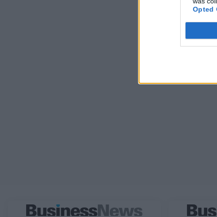
was col
Opted 