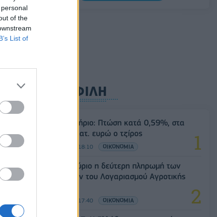
Σαουδική Αραβία, Τουρκία και Πακιστάν
 personal
υπογράφουν κοινή αμυντική συμφωνία
out of the
 downstream
07/08/2026 - 13:47
ΚΟΣΜΟΣ
B’s List of
ΔΗΜΟΦΙΛΗ
Χρηματιστήριο: Πτώση κατά 0,59%, στα
320,42 εκατ. ευρώ ο τζίρος
06/08/2026 - 18:10
ΟΙΚΟΝΟΜΙΑ
ΟΠΕΚΑ: Αύριο η δεύτερη πληρωμή των
δικαιούχων του Λογαριασμού Αγροτικής
Εστίας
06/08/2026 - 17:40
ΟΙΚΟΝΟΜΙΑ