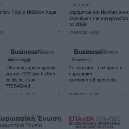
gr
csrnews.gr
 την Παρί ο Ντάλτον Χομς
Ατρόμητος και Novibet συνε
Ανανέωση της συνεργασίας 
το 2028
:23
07/08/2026 - 08:52
advertising.gr
fleetnews.gr
18η συνεχόμενη χρονιά
Σε κινεζική… πολιορκία η
για τον ΟΤΕ στη διεθνή
ευρωπαϊκή
σειρά δεικτών
αυτοκινητοβιομηχανία
FTSE4Good
06/08/2026 - 11:39
06/08/2026 - 05:00