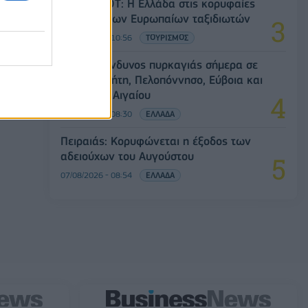
Έρευνα ΕΟΤ: Η Ελλάδα στις κορυφαίες
επιλογές των Ευρωπαίων ταξιδιωτών
07/08/2026 - 10:56
ΤΟΥΡΙΣΜΟΣ
Υψηλός κίνδυνος πυρκαγιάς σήμερα σε
Αττική, Κρήτη, Πελοπόννησο, Εύβοια και
νησιά του Αιγαίου
07/08/2026 - 08:30
ΕΛΛΑΔΑ
Πειραιάς: Κορυφώνεται η έξοδος των
αδειούχων του Αυγούστου
07/08/2026 - 08:54
ΕΛΛΑΔΑ