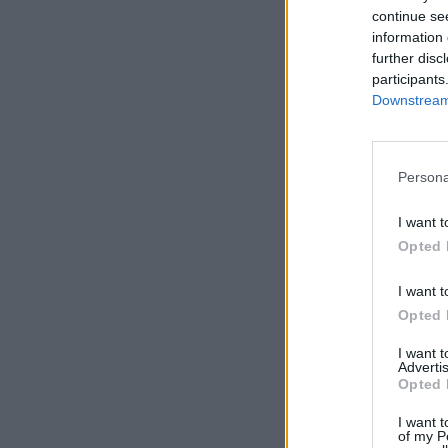
continue se
information 
further disc
participants
Downstream 
Persona
I want t
Opted 
I want t
Opted 
I want 
Advertis
Opted 
I want t
of my P