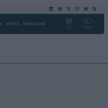
ΚΗ
ΚΟΣΜΟΣ
BN MAGAZINE
ΡΟΗ
ΜΕΝΟΥ