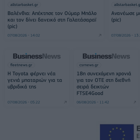
allstarbasket.gr
allstarbasket.
Βαλένθια: Απέκτησε τον Ούμαρ Μπάλο
Ανανέωσε με
και τον δίνει δανεικό στη Γαλατάσαραϊ
(pic)
(pic)
07/08/2026 - 14:02
07/08/2026 - 13
fleetnews.gr
csrnews.gr
Η Toyota φέρνει νέα
18η συνεχόμενη χρονιά
γενιά μπαταριών για τα
για τον ΟΤΕ στη διεθνή
υβριδικά της
σειρά δεικτών
FTSE4Good
07/08/2026 - 05:22
06/08/2026 - 11:42