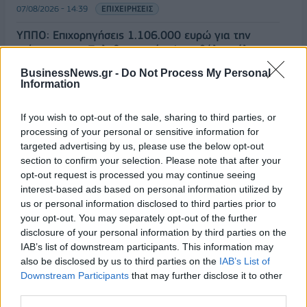
07/08/2026 - 14:39
ΕΠΙΧΕΙΡΗΣΕΙΣ
ΥΠΠΟ: Επιχορηγήσεις 1.106.000 ευρώ για την
ενίσχυση των Πολυθεματικών Φεστιβάλ σε όλη την
Ελλάδα
BusinessNews.gr -
Do Not Process My Personal
ΟΛΕΣ ΟΙ ΕΙΔΗΣΕΙΣ
07/08/2026 - 14:34
ΟΙΚΟΝΟΜΙΑ
Information
If you wish to opt-out of the sale, sharing to third parties, or
processing of your personal or sensitive information for
targeted advertising by us, please use the below opt-out
section to confirm your selection. Please note that after your
opt-out request is processed you may continue seeing
interest-based ads based on personal information utilized by
us or personal information disclosed to third parties prior to
ΔΗΜΟΦΙΛΗ
your opt-out. You may separately opt-out of the further
disclosure of your personal information by third parties on the
IAB’s list of downstream participants. This information may
Ατρόμητος και Novibet συνεχίζουν μαζί:
also be disclosed by us to third parties on the
IAB’s List of
Ανανέωση της συνεργασίας τους μέχρι το 2028
Downstream Participants
that may further disclose it to other
third parties.
07/08/2026 - 11:50
ΑΘΛΗΤΙΣΜΟΣ