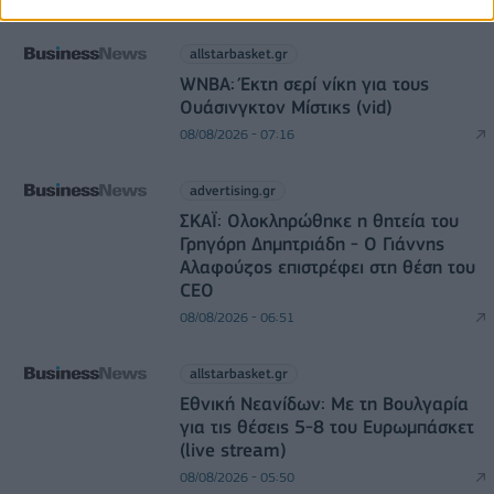
allstarbasket.gr
WNBA: Έκτη σερί νίκη για τους
Ουάσινγκτον Μίστικς (vid)
08/08/2026 - 07:16
advertising.gr
ΣΚΑΪ: Ολοκληρώθηκε η θητεία του
Γρηγόρη Δημητριάδη - Ο Γιάννης
Αλαφούζος επιστρέφει στη θέση του
CEO
08/08/2026 - 06:51
allstarbasket.gr
Εθνική Νεανίδων: Με τη Βουλγαρία
για τις θέσεις 5-8 του Ευρωμπάσκετ
(live stream)
08/08/2026 - 05:50