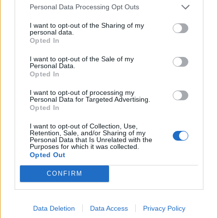
Χρηματιστήριο: Στις 2.618,95 μονάδες ο Γενικός
Personal Data Processing Opt Outs
Δείκτης Τιμών, με άνοδο 0,40%
I want to opt-out of the Sharing of my
07/08/2026 - 13:07
ΟΙΚΟΝΟΜΙΑ
personal data.
Opted In
Έρευνα ΕΟΤ: Η Ελλάδα στις κορυφαίες επιλογές
I want to opt-out of the Sale of my
των Ευρωπαίων ταξιδιωτών
Personal Data.
07/08/2026 - 10:56
ΤΟΥΡΙΣΜΟΣ
Opted In
Χρηματιστήριο: Στις 2.623,19 μονάδες ο Γενικός
I want to opt-out of processing my
Personal Data for Targeted Advertising.
Δείκτης Τιμών, με άνοδο 0,57%
Opted In
07/08/2026 - 15:21
ΟΙΚΟΝΟΜΙΑ
I want to opt-out of Collection, Use,
Retention, Sale, and/or Sharing of my
Χρηματιστήριο: Στις 2.606,72 μονάδες ο Γενικός
Personal Data that Is Unrelated with the
Δείκτης Τιμών, με οριακή πτώση 0,07%
Purposes for which it was collected.
Opted Out
07/08/2026 - 11:38
ΟΙΚΟΝΟΜΙΑ
CONFIRM
Data Deletion
Data Access
Privacy Policy