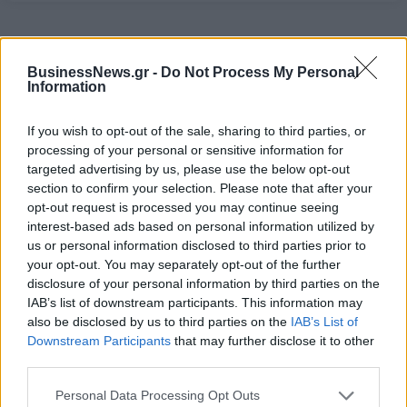
BusinessNews.gr -
Do Not Process My Personal
Information
If you wish to opt-out of the sale, sharing to third parties, or
ΔΗΜΟΦΙΛΗ
processing of your personal or sensitive information for
targeted advertising by us, please use the below opt-out
section to confirm your selection. Please note that after your
opt-out request is processed you may continue seeing
Metlen: Ρεκόρ EBITDA στο α' εξάμηνο, στα 550
interest-based ads based on personal information utilized by
εκατ. ευρώ – Καθαρά κέρδη 313 εκατ. ευρώ
us or personal information disclosed to third parties prior to
06/08/2026 - 09:12
ΕΠΙΧΕΙΡΗΣΕΙΣ
your opt-out. You may separately opt-out of the further
disclosure of your personal information by third parties on the
Β.Σ. Καρούλιας: Τζίρος 98,7 εκατ. ευρώ και
IAB’s list of downstream participants. This information may
αύξηση κερδών 57% - Τα νέα στοιχήματα σε low
also be disclosed by us to third parties on the
IAB’s List of
& non alcohol
Downstream Participants
that may further disclose it to other
06/08/2026 - 11:48
ΕΠΙΧΕΙΡΗΣΕΙΣ
third parties.
HELLENiQ ENERGY: Κέρδη 393 εκατ. ευρώ στο α'
Personal Data Processing Opt Outs
εξάμηνο – Στα 734 εκατ. ευρώ τα EBITDA