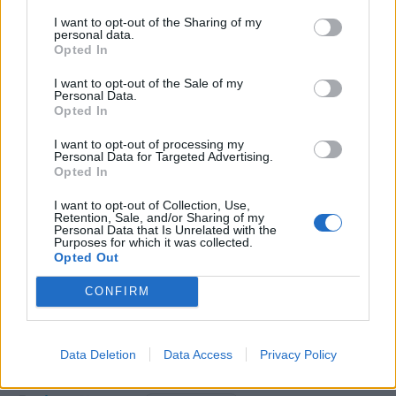
I want to opt-out of the Sharing of my
06/08/2026 - 08:05
ΕΠΙΧΕΙΡΗΣΕΙΣ
personal data.
Opted In
Ρωσία: Η Μόσχα δηλώνει ότι κατέρριψε 605
ουκρανικά drones τη νύχτα - Ελαφρές ζημιές σε
I want to opt-out of the Sale of my
αποθήκη της Wildberries
Personal Data.
Opted In
06/08/2026 - 10:30
ΚΟΣΜΟΣ
I want to opt-out of processing my
Χρηματοδότηση 8 εκατ. ευρώ σε 843 μέσα
Personal Data for Targeted Advertising.
ενημέρωσης- Ξεκίνησε το πενταετές πρόγραμμα
Opted In
ενίσχυσης του Τύπου
I want to opt-out of Collection, Use,
06/08/2026 - 13:05
ΕΠΙΧΕΙΡΗΣΕΙΣ
Retention, Sale, and/or Sharing of my
Personal Data that Is Unrelated with the
Purposes for which it was collected.
Opted Out
CONFIRM
Data Deletion
Data Access
Privacy Policy
DIRECTION BUSINESS NETWORK