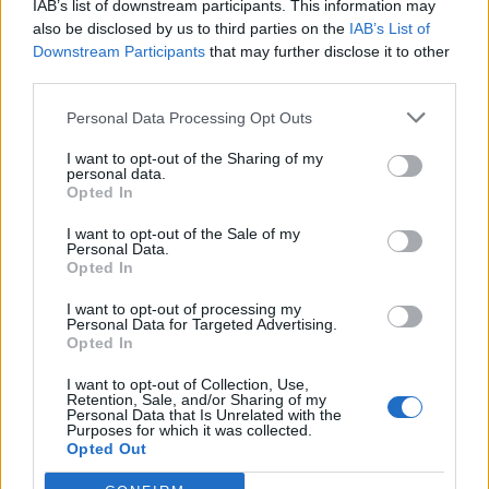
IAB’s list of downstream participants. This information may
also be disclosed by us to third parties on the
IAB’s List of
Downstream Participants
that may further disclose it to other
third parties.
ΔΗΜΟΦΙΛΗ
Personal Data Processing Opt Outs
Β.Σ. Καρούλιας: Τζίρος 98,7 εκατ. ευρώ και
I want to opt-out of the Sharing of my
αύξηση κερδών 57% - Τα νέα στοιχήματα σε low
personal data.
Opted In
& non alcohol
06/08/2026 - 11:48
ΕΠΙΧΕΙΡΗΣΕΙΣ
I want to opt-out of the Sale of my
Personal Data.
18η συνεχόμενη χρονιά για τον ΟΤΕ στη διεθνή
Opted In
σειρά δεικτών FTSE4Good
I want to opt-out of processing my
06/08/2026 - 14:40
ESG
Personal Data for Targeted Advertising.
Opted In
Ο Demis Hassabis αναλαμβάνει Πρόεδρος της
Google DeepMind και Chief Scientist της Alphabet
I want to opt-out of Collection, Use,
Retention, Sale, and/or Sharing of my
Personal Data that Is Unrelated with the
06/08/2026 - 09:32
ΠΡΟΣΩΠΑ
Purposes for which it was collected.
Opted Out
Ρωσία: Η Μόσχα δηλώνει ότι κατέρριψε 605
ουκρανικά drones τη νύχτα - Ελαφρές ζημιές σε