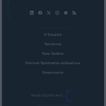
Η Εταιρεία
Ταυτότητα
Όροι Χρήσης
Πολιτική Προστασίας Δεδομένων
Επικοινωνία
ΜΕΛΟΣ #232470 Μ.Η.Τ.