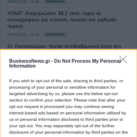
06/08/2026 - 15:46
ΟΙΚΟΝΟΜΙΑ
ΥΠΑΑΤ: Αποζημιώσεις 38,1 εκατ. ευρώ σε
κτηνοτρόφους για ευλογιά, πανώλη και αφθώδη
πυρετό
06/08/2026 - 15:33
ΟΙΚΟΝΟΜΙΑ
Στ. Παπασταύρου: Άμεσα αντιδιαβρωτικά έργα στη
Δυτική Αττική
BusinessNews.gr -
Do Not Process My Personal
06/08/2026 - 15:17
ΠΟΛΙΤΙΚΗ
Information
Συνάλλαγμα: Το ευρώ υποχωρεί κατά 0,11%, στα
1,1541 δολάρια
If you wish to opt-out of the sale, sharing to third parties, or
processing of your personal or sensitive information for
06/08/2026 - 14:59
ΟΙΚΟΝΟΜΙΑ
targeted advertising by us, please use the below opt-out
ΟΛΕΣ ΟΙ ΕΙΔΗΣΕΙΣ
section to confirm your selection. Please note that after your
opt-out request is processed you may continue seeing
interest-based ads based on personal information utilized by
us or personal information disclosed to third parties prior to
your opt-out. You may separately opt-out of the further
disclosure of your personal information by third parties on the