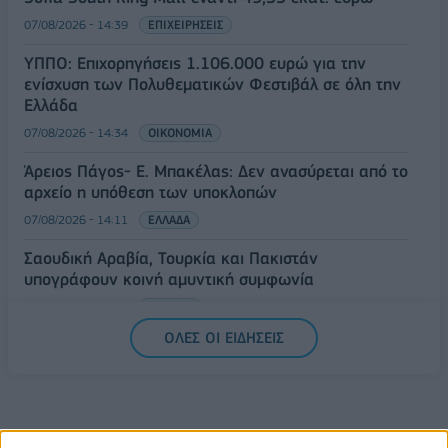
07/08/2026 - 14:39
ΕΠΙΧΕΙΡΗΣΕΙΣ
ΥΠΠΟ: Επιχορηγήσεις 1.106.000 ευρώ για την
ενίσχυση των Πολυθεματικών Φεστιβάλ σε όλη την
Ελλάδα
07/08/2026 - 14:34
ΟΙΚΟΝΟΜΙΑ
Άρειος Πάγος- Ε. Μπακέλας: Δεν ανασύρεται από το
αρχείο η υπόθεση των υποκλοπών
07/08/2026 - 14:11
ΕΛΛΑΔΑ
Σαουδική Αραβία, Τουρκία και Πακιστάν
υπογράφουν κοινή αμυντική συμφωνία
07/08/2026 - 13:47
ΚΟΣΜΟΣ
ΟΛΕΣ ΟΙ ΕΙΔΗΣΕΙΣ