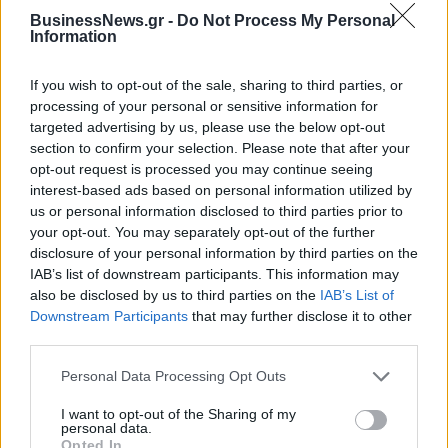
BusinessNews.gr -
Do Not Process My Personal
Information
If you wish to opt-out of the sale, sharing to third parties, or
ΔΗΜΟΦΙΛΗ
processing of your personal or sensitive information for
targeted advertising by us, please use the below opt-out
section to confirm your selection. Please note that after your
Ατρόμητος και Novibet συνεχίζουν μαζί:
opt-out request is processed you may continue seeing
Ανανέωση της συνεργασίας τους μέχρι το 2028
interest-based ads based on personal information utilized by
07/08/2026 - 11:50
ΑΘΛΗΤΙΣΜΟΣ
us or personal information disclosed to third parties prior to
your opt-out. You may separately opt-out of the further
Χρηματιστήριο: Στις 2.618,95 μονάδες ο Γενικός
disclosure of your personal information by third parties on the
Δείκτης Τιμών, με άνοδο 0,40%
IAB’s list of downstream participants. This information may
07/08/2026 - 13:07
ΟΙΚΟΝΟΜΙΑ
also be disclosed by us to third parties on the
IAB’s List of
Downstream Participants
that may further disclose it to other
Έρευνα ΕΟΤ: Η Ελλάδα στις κορυφαίες επιλογές
third parties.
των Ευρωπαίων ταξιδιωτών
Personal Data Processing Opt Outs
07/08/2026 - 10:56
ΤΟΥΡΙΣΜΟΣ
I want to opt-out of the Sharing of my
Υψηλός κίνδυνος πυρκαγιάς σήμερα σε Αττική,
personal data.
Κρήτη, Πελοπόννησο, Εύβοια και νησιά του Αιγαίου
Opted In