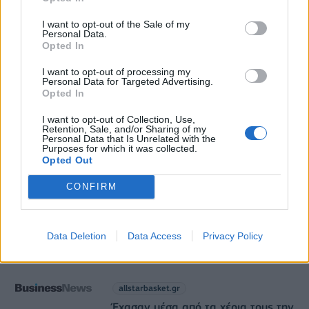
07/08/2026 - 08:30
ΕΛΛΑΔΑ
I want to opt-out of the Sale of my
Personal Data.
Χρηματιστήριο: Στις 2.623,19 μονάδες ο Γενικός
Opted In
Δείκτης Τιμών, με άνοδο 0,57%
I want to opt-out of processing my
07/08/2026 - 15:21
ΟΙΚΟΝΟΜΙΑ
Personal Data for Targeted Advertising.
Opted In
I want to opt-out of Collection, Use,
Retention, Sale, and/or Sharing of my
Personal Data that Is Unrelated with the
Purposes for which it was collected.
Opted Out
DIRECTION BUSINESS NETWORK
CONFIRM
allstarbasket.gr
Μασλαρινός: «Χάσαμε το μυαλό μας»
Data Deletion
Data Access
Privacy Policy
07/08/2026 - 20:42
allstarbasket.gr
Έχασαν μέσα από τα χέρια τους την