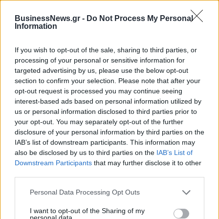
06/08/2026 - 18:10
ΟΙΚΟΝΟΜΙΑ
BusinessNews.gr -
Do Not Process My Personal
ΟΠΕΚΑ: Αύριο η δεύτερη πληρωμή των δικαιούχων
Information
του Λογαριασμού Αγροτικής Εστίας
06/08/2026 - 17:40
ΟΙΚΟΝΟΜΙΑ
If you wish to opt-out of the sale, sharing to third parties, or
processing of your personal or sensitive information for
Κυβερνητική Επιτροπή Βιομηχανίας- Κ. Μητσοτάκης:
targeted advertising by us, please use the below opt-out
Στρατηγική προτεραιότητα η ενίσχυση της
section to confirm your selection. Please note that after your
βιομηχανίας
opt-out request is processed you may continue seeing
interest-based ads based on personal information utilized by
06/08/2026 - 17:18
ΠΟΛΙΤΙΚΗ
us or personal information disclosed to third parties prior to
Από τις 28 Αυγούστου η ψηφιακή ενεργοποίηση της
your opt-out. You may separately opt-out of the further
Κάρτας Αγρότη μέσω της ΕΑΕ 2026
disclosure of your personal information by third parties on the
IAB’s list of downstream participants. This information may
06/08/2026 - 16:51
ΟΙΚΟΝΟΜΙΑ
also be disclosed by us to third parties on the
IAB’s List of
Eurobank: Εξελίξεις και προοπτικές στις αγορές
Downstream Participants
that may further disclose it to other
πετρελαίου και φυσικού αερίου στην Ευρώπη
third parties.
06/08/2026 - 16:20
ΕΝΕΡΓΕΙΑ
Personal Data Processing Opt Outs
Οι ελληνικές scale-ups επιχειρήσεις στρέφονται
I want to opt-out of the Sharing of my
στην ανάπτυξη - Μεγαλύτερη πρόκληση η
personal data.