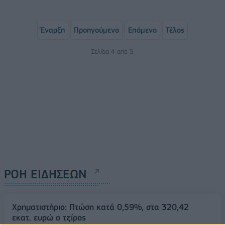
Έναρξη
Προηγούμενο
Επόμενο
Τέλος
Σελίδα 4 από 5
ΡΟΗ ΕΙΔΗΣΕΩΝ
Χρηματιστήριο: Πτώση κατά 0,59%, στα 320,42
εκατ. ευρώ ο τζίρος