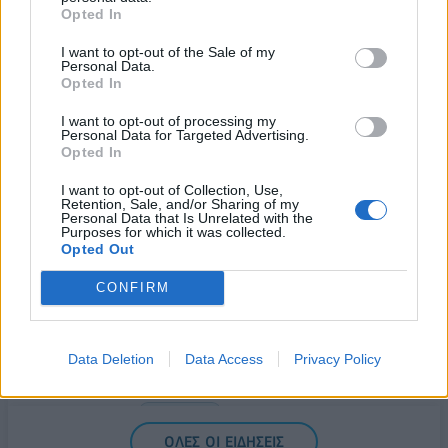
προσέλκυση πελατών
Opted In
06/08/2026 - 15:56
ΕΠΙΧΕΙΡΗΣΕΙΣ
I want to opt-out of the Sale of my
Personal Data.
Χρηματιστήριο: Στις 2.627,95 μονάδες ο Γενικός
Opted In
Δείκτης Τιμών, με άνοδο 0,15%
I want to opt-out of processing my
06/08/2026 - 15:46
ΟΙΚΟΝΟΜΙΑ
Personal Data for Targeted Advertising.
Opted In
ΥΠΑΑΤ: Αποζημιώσεις 38,1 εκατ. ευρώ σε
κτηνοτρόφους για ευλογιά, πανώλη και αφθώδη
I want to opt-out of Collection, Use,
Retention, Sale, and/or Sharing of my
πυρετό
Personal Data that Is Unrelated with the
Purposes for which it was collected.
06/08/2026 - 15:33
ΟΙΚΟΝΟΜΙΑ
Opted Out
Στ. Παπασταύρου: Άμεσα αντιδιαβρωτικά έργα στη
CONFIRM
Δυτική Αττική
06/08/2026 - 15:17
ΠΟΛΙΤΙΚΗ
Data Deletion
Data Access
Privacy Policy
Συνάλλαγμα: Το ευρώ υποχωρεί κατά 0,11%, στα
1,1541 δολάρια
06/08/2026 - 14:59
ΟΙΚΟΝΟΜΙΑ
ΟΛΕΣ ΟΙ ΕΙΔΗΣΕΙΣ