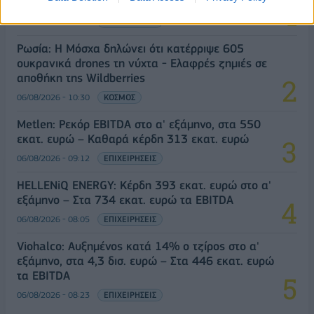
& non alcohol
06/08/2026 - 11:48
ΕΠΙΧΕΙΡΗΣΕΙΣ
Ρωσία: Η Μόσχα δηλώνει ότι κατέρριψε 605
ουκρανικά drones τη νύχτα - Ελαφρές ζημιές σε
αποθήκη της Wildberries
06/08/2026 - 10:30
ΚΟΣΜΟΣ
Metlen: Ρεκόρ EBITDA στο α' εξάμηνο, στα 550
εκατ. ευρώ – Καθαρά κέρδη 313 εκατ. ευρώ
06/08/2026 - 09:12
ΕΠΙΧΕΙΡΗΣΕΙΣ
HELLENiQ ENERGY: Κέρδη 393 εκατ. ευρώ στο α'
εξάμηνο – Στα 734 εκατ. ευρώ τα EBITDA
06/08/2026 - 08:05
ΕΠΙΧΕΙΡΗΣΕΙΣ
Viohalco: Αυξημένος κατά 14% ο τζίρος στο α'
εξάμηνο, στα 4,3 δισ. ευρώ – Στα 446 εκατ. ευρώ
τα EBITDA
06/08/2026 - 08:23
ΕΠΙΧΕΙΡΗΣΕΙΣ