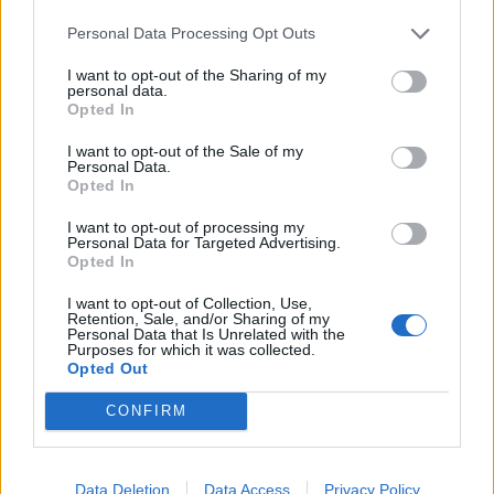
06/08/2026 - 15:17
ΠΟΛΙΤΙΚΗ
Personal Data Processing Opt Outs
Συνάλλαγμα: Το ευρώ υποχωρεί κατά 0,11%, στα
I want to opt-out of the Sharing of my
personal data.
1,1541 δολάρια
Opted In
06/08/2026 - 14:59
ΟΙΚΟΝΟΜΙΑ
I want to opt-out of the Sale of my
ΟΛΕΣ ΟΙ ΕΙΔΗΣΕΙΣ
Personal Data.
Opted In
I want to opt-out of processing my
Personal Data for Targeted Advertising.
Opted In
I want to opt-out of Collection, Use,
Retention, Sale, and/or Sharing of my
Personal Data that Is Unrelated with the
Purposes for which it was collected.
Opted Out
ΔΗΜΟΦΙΛΗ
CONFIRM
Β.Σ. Καρούλιας: Τζίρος 98,7 εκατ. ευρώ και
αύξηση κερδών 57% - Τα νέα στοιχήματα σε low
Data Deletion
Data Access
Privacy Policy