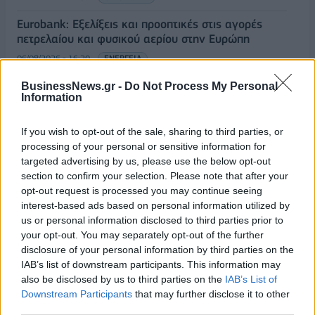
Eurobank: Εξελίξεις και προοπτικές στις αγορές
πετρελαίου και φυσικού αερίου στην Ευρώπη
06/08/2026 - 16:20
ΕΝΕΡΓΕΙΑ
Οι ελληνικές scale-ups επιχειρήσεις στρέφονται
BusinessNews.gr -
Do Not Process My Personal
Information
στην ανάπτυξη - Μεγαλύτερη πρόκληση η
προσέλκυση πελατών
If you wish to opt-out of the sale, sharing to third parties, or
06/08/2026 - 15:56
ΕΠΙΧΕΙΡΗΣΕΙΣ
processing of your personal or sensitive information for
Χρηματιστήριο: Στις 2.627,95 μονάδες ο Γενικός
targeted advertising by us, please use the below opt-out
Δείκτης Τιμών, με άνοδο 0,15%
section to confirm your selection. Please note that after your
opt-out request is processed you may continue seeing
06/08/2026 - 15:46
ΟΙΚΟΝΟΜΙΑ
interest-based ads based on personal information utilized by
us or personal information disclosed to third parties prior to
ΥΠΑΑΤ: Αποζημιώσεις 38,1 εκατ. ευρώ σε
your opt-out. You may separately opt-out of the further
κτηνοτρόφους για ευλογιά, πανώλη και αφθώδη
disclosure of your personal information by third parties on the
πυρετό
IAB’s list of downstream participants. This information may
06/08/2026 - 15:33
ΟΙΚΟΝΟΜΙΑ
also be disclosed by us to third parties on the
IAB’s List of
Downstream Participants
that may further disclose it to other
Στ. Παπασταύρου: Άμεσα αντιδιαβρωτικά έργα στη
third parties.
Δυτική Αττική