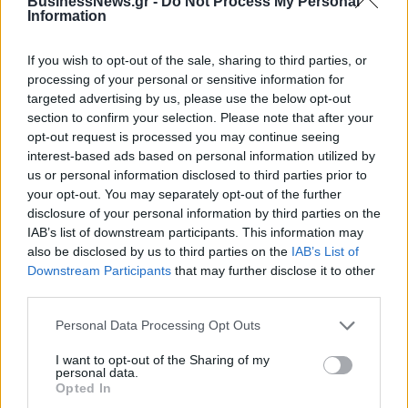
BusinessNews.gr -
Do Not Process My Personal
Information
ΔΗΜΟΦΙΛΗ
If you wish to opt-out of the sale, sharing to third parties, or
processing of your personal or sensitive information for
targeted advertising by us, please use the below opt-out
Η Vendora επεκτείνεται σε 27 χώρες της
section to confirm your selection. Please note that after your
Ευρωπαϊκή 'Ενωσης
opt-out request is processed you may continue seeing
05/08/2026 - 10:52
ΕΠΙΧΕΙΡΗΣΕΙΣ
interest-based ads based on personal information utilized by
us or personal information disclosed to third parties prior to
SpaceX: Άλμα 92% στα έσοδα του α' τριμήνου στα
your opt-out. You may separately opt-out of the further
7,8 δισ. δολάρια
disclosure of your personal information by third parties on the
05/08/2026 - 08:44
ΤΕΧΝΟΛΟΓΙΑ
IAB’s list of downstream participants. This information may
also be disclosed by us to third parties on the
IAB’s List of
Evergood: Άγγιξε τα 300 εκατ. ο τζίρος- Στα 10
Downstream Participants
that may further disclose it to other
εκατ. ευρώ το τίμημα για το 60% του Jackaroo
third parties.
05/08/2026 - 12:50
ΕΠΙΧΕΙΡΗΣΕΙΣ
Personal Data Processing Opt Outs
Alpha Bank: Για πρώτη φορά το Αρχαίο Θέατρο
I want to opt-out of the Sharing of my
Επιδαύρου άνοιξε τις πύλες του σε όλους
personal data.
Opted In
05/08/2026 - 12:41
ESG