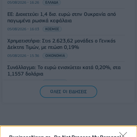
05/08/2026 - 16:26
ΕΛΛΑΔΑ
ΕΕ: Διοχετεύει 1,4 δισ. ευρώ στην Ουκρανία από
παγωμένα ρωσικά κεφάλαια
05/08/2026 - 16:03
ΚΟΣΜΟΣ
Χρηματιστήριο: Στις 2.623,62 μονάδες ο Γενικός
Δείκτης Τιμών, με πτώση 0,19%
05/08/2026 - 15:36
ΟΙΚΟΝΟΜΙΑ
Συνάλλαγμα: Το ευρώ ενισχύεται κατά 0,20%, στα
1,1557 δολάρια
05/08/2026 - 15:28
ΟΙΚΟΝΟΜΙΑ
ΟΛΕΣ ΟΙ ΕΙΔΗΣΕΙΣ