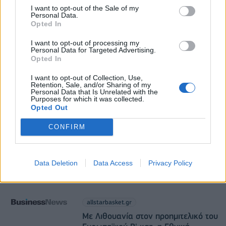
I want to opt-out of the Sale of my
Παπουτσάνης: Καθαρά κέρδη 3,4 εκατ. ευρώ στο
Personal Data.
α΄ εξάμηνο – Στα 40,7 εκατ. ευρώ ο τζίρος
Opted In
05/08/2026 - 08:01
ΕΠΙΧΕΙΡΗΣΕΙΣ
I want to opt-out of processing my
Personal Data for Targeted Advertising.
Opted In
I want to opt-out of Collection, Use,
Retention, Sale, and/or Sharing of my
Personal Data that Is Unrelated with the
Purposes for which it was collected.
Opted Out
DIRECTION BUSINESS NETWORK
CONFIRM
allstarbasket.gr
Στο Κάνσας Στέιτ η Τζωάνα
Data Deletion
Data Access
Privacy Policy
Ταμπάκου (pic)
05/08/2026 - 20:44
allstarbasket.gr
Με Λιθουανία στον προημιτελικό του