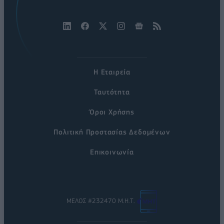
Η Εταιρεία
Ταυτότητα
Όροι Χρήσης
Πολιτική Προστασίας Δεδομένων
Επικοινωνία
ΜΕΛΟΣ #232470 Μ.Η.Τ.