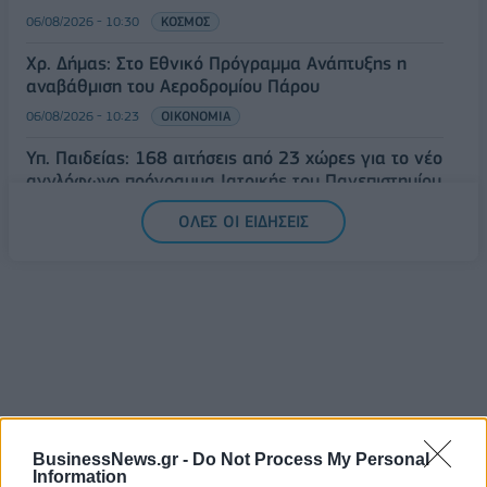
06/08/2026 - 10:30
ΚΟΣΜΟΣ
Χρ. Δήμας: Στο Εθνικό Πρόγραμμα Ανάπτυξης η
αναβάθμιση του Αεροδρομίου Πάρου
06/08/2026 - 10:23
ΟΙΚΟΝΟΜΙΑ
Υπ. Παιδείας: 168 αιτήσεις από 23 χώρες για το νέο
αγγλόφωνο πρόγραμμα Ιατρικής του Πανεπιστημίου
Πατρών
ΟΛΕΣ ΟΙ ΕΙΔΗΣΕΙΣ
06/08/2026 - 10:08
ΕΛΛΑΔΑ
ΔΗΜΟΦΙΛΗ
BusinessNews.gr -
Do Not Process My Personal
Information