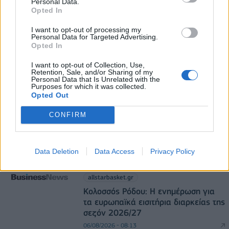
Personal Data.
05/08/2026 - 17:39
ΕΠΙΧΕΙΡΗΣΕΙΣ
Opted In
I want to opt-out of processing my
Personal Data for Targeted Advertising.
Opted In
I want to opt-out of Collection, Use,
Retention, Sale, and/or Sharing of my
Personal Data that Is Unrelated with the
Purposes for which it was collected.
DIRECTION BUSINESS NETWORK
Opted Out
allstarbasket.gr
CONFIRM
EuroLeague transfer market: Οι
κινήσεις των 20 ομάδων
Data Deletion
Data Access
Privacy Policy
06/08/2026 - 08:23
allstarbasket.gr
Κολοσσός Ρόδου: Η ενημέρωση για
τα ευρωπαϊκά εισιτήρια διαρκείας της
σεζόν 2026/27
06/08/2026 - 08:13