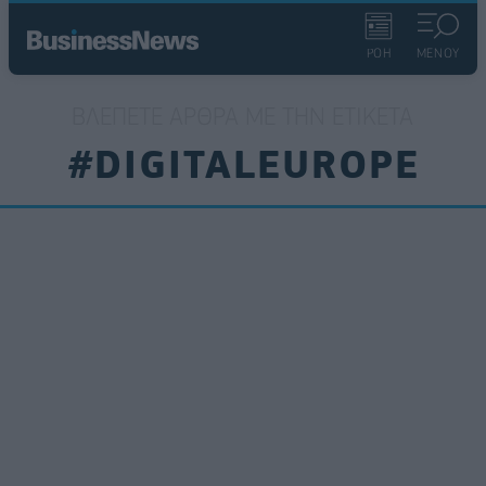
ΡΟΗ
ΜΕΝΟΥ
ΒΛΈΠΕΤΕ ΆΡΘΡΑ ΜΕ ΤΗΝ ΕΤΙΚΈΤΑ
#DIGITALEUROPE