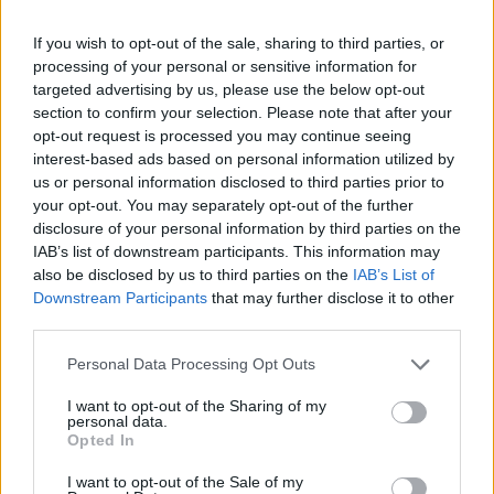
Evergood: Άγγιξε τα 300 εκατ. ο τζίρος- Στα 10
If you wish to opt-out of the sale, sharing to third parties, or
εκατ. ευρώ το τίμημα για το 60% του Jackaroo
processing of your personal or sensitive information for
05/08/2026 - 12:50
ΕΠΙΧΕΙΡΗΣΕΙΣ
targeted advertising by us, please use the below opt-out
section to confirm your selection. Please note that after your
Alpha Bank: Για πρώτη φορά το Αρχαίο Θέατρο
opt-out request is processed you may continue seeing
Επιδαύρου άνοιξε τις πύλες του σε όλους
interest-based ads based on personal information utilized by
05/08/2026 - 12:41
ESG
us or personal information disclosed to third parties prior to
your opt-out. You may separately opt-out of the further
Είσοδος της γαλλικής Meridiam στην ηλεκτρική
disclosure of your personal information by third parties on the
διασύνδεση Ελλάδας – Κύπρου
IAB’s list of downstream participants. This information may
05/08/2026 - 18:06
ΕΠΙΧΕΙΡΗΣΕΙΣ
also be disclosed by us to third parties on the
IAB’s List of
Downstream Participants
that may further disclose it to other
Ν. Χαρδαλιάς: Μηδενική ανοχή και σε νομικό
third parties.
επίπεδο για τους υπαίτιους της πυρκαγιάς στη
Δυτική Αττική
Personal Data Processing Opt Outs
05/08/2026 - 16:26
ΕΛΛΑΔΑ
I want to opt-out of the Sharing of my
personal data.
Όμιλος AKTOR: Εξαγοράζει το 75% των ΗΛΕΚΤΩΡ
Opted In
και THALIS – Στρατηγική συνεργασία με τη Motor
Oil
I want to opt-out of the Sale of my