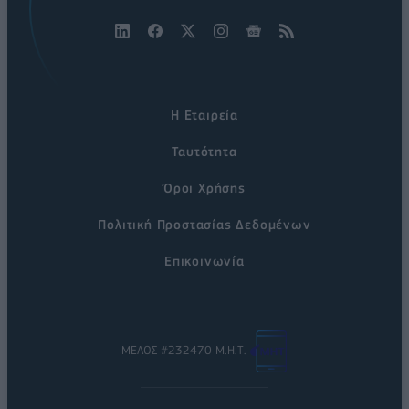
Η Εταιρεία
Ταυτότητα
Όροι Χρήσης
Πολιτική Προστασίας Δεδομένων
Επικοινωνία
ΜΕΛΟΣ #232470 Μ.Η.Τ.