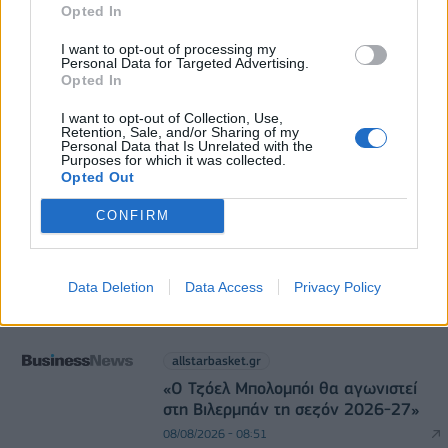
Opted In
07/08/2026 - 16:38
ΕΠΙΧΕΙΡΗΣΕΙΣ
I want to opt-out of processing my
Personal Data for Targeted Advertising.
Opted In
I want to opt-out of Collection, Use,
Retention, Sale, and/or Sharing of my
Personal Data that Is Unrelated with the
Purposes for which it was collected.
Opted Out
allstarbasket.gr
CONFIRM
Κορογώνας: «Φιλοδοξία της
Kalamata Basket να
πρωταγωνιστήσει στη National
League 2»
Data Deletion
Data Access
Privacy Policy
08/08/2026 - 08:58
allstarbasket.gr
«Ο Τζόελ Μπολομπόι θα αγωνιστεί
στη Βιλερμπάν τη σεζόν 2026-27»
08/08/2026 - 08:51