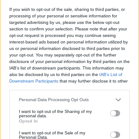
If you wish to opt-out of the sale, sharing to third parties, or
processing of your personal or sensitive information for
Χρηματιστήριο: Στις 2.618,95 μονάδες ο Γενικός
targeted advertising by us, please use the below opt-out
Δείκτης Τιμών, με άνοδο 0,40%
section to confirm your selection. Please note that after your
07/08/2026 - 13:07
ΟΙΚΟΝΟΜΙΑ
opt-out request is processed you may continue seeing
interest-based ads based on personal information utilized by
Χρηματιστήριο: Στις 2.623,19 μονάδες ο Γενικός
us or personal information disclosed to third parties prior to
Δείκτης Τιμών, με άνοδο 0,57%
your opt-out. You may separately opt-out of the further
07/08/2026 - 15:21
ΟΙΚΟΝΟΜΙΑ
disclosure of your personal information by third parties on the
IAB’s list of downstream participants. This information may
Fourlis: Συμφωνία για την πώληση συμμετοχής στο
also be disclosed by us to third parties on the
IAB’s List of
Sofia South Ring Mall έναντι 49,35 εκατ. ευρώ
Downstream Participants
that may further disclose it to other
07/08/2026 - 14:39
ΕΠΙΧΕΙΡΗΣΕΙΣ
third parties.
Συνάλλαγμα: Το ευρώ ενισχύεται 0,08%, στα
Personal Data Processing Opt Outs
1,1534 δολάρια
I want to opt-out of the Sharing of my
07/08/2026 - 15:45
ΟΙΚΟΝΟΜΙΑ
personal data.
Opted In
Deloitte Ελλάδος: Χρηματοοικονομικός σύμβουλος
της ΔΕΗ για την είσοδο στην πολωνική αγορά
I want to opt-out of the Sale of my
ενέργειας
Personal Data.