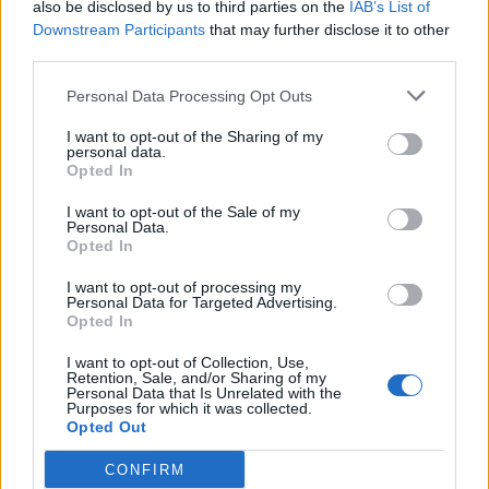
also be disclosed by us to third parties on the
IAB’s List of
09/08/2026 - 13:24
ΕΛΛΑΔΑ
Downstream Participants
that may further disclose it to other
third parties.
Γερμανία: Το Βερολίνο θα επεκτείνει την έρευνα για
την ασφάλεια από τα drones μετά το περιστατικό σε
Personal Data Processing Opt Outs
αεροδρόμιο
I want to opt-out of the Sharing of my
09/08/2026 - 12:57
ΚΟΣΜΟΣ
personal data.
Opted In
Αυξημένη η επιβατική κίνηση από το λιμάνι του
Πειραιά – Περίπου 60.000 ταξίδεψαν Παρασκευή
I want to opt-out of the Sale of my
Personal Data.
και Σάββατο
Opted In
09/08/2026 - 12:33
ΕΛΛΑΔΑ
I want to opt-out of processing my
Personal Data for Targeted Advertising.
Από τη Δυτική Αττική στη Νότια Γαλλία : Οι εμπειρίες
Opted In
Ελλήνων και Γάλλων πυροσβεστών από τα πύρινα
μέτωπα
I want to opt-out of Collection, Use,
Retention, Sale, and/or Sharing of my
09/08/2026 - 12:08
ΚΟΣΜΟΣ
Personal Data that Is Unrelated with the
Purposes for which it was collected.
Δεύτερη πηγή εισοδήματος για τους επαγγελματίες
Opted Out
ψαράδες ο αλιευτικός τουρισμός
CONFIRM
09/08/2026 - 12:08
ΤΟΥΡΙΣΜΟΣ