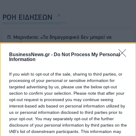
ΡΟΗ ΕΙΔΗΣΕΩΝ
Π. Μαρινάκης: «Το δημογραφικό δεν μπορεί να
περιμένει»
09/08/2026 - 14:34
ΠΟΛΙΤΙΚΗ
BusinessNews.gr -
Do Not Process My Personal
Information
Ε. Τουρνάς: Πάνω από 400 πυρκαγιές σε δέκα
ημέρες - Σε επιφυλακή ο κρατικός μηχανισμός
If you wish to opt-out of the sale, sharing to third parties, or
09/08/2026 - 14:17
ΠΟΛΙΤΙΚΗ
processing of your personal or sensitive information for
targeted advertising by us, please use the below opt-out
Εξαγωγές: Η Ελλάδα κερδίζει τους Ευρωπαίους
section to confirm your selection. Please note that after your
ανταγωνιστές – Άνοδος μεριδίων σε 9 από 11
opt-out request is processed you may continue seeing
κλάδους (Εθνική Τράπεζα)
interest-based ads based on personal information utilized by
09/08/2026 - 13:51
ΟΙΚΟΝΟΜΙΑ
us or personal information disclosed to third parties prior to
your opt-out. You may separately opt-out of the further
Προς εκτύπωση το πολλαπλό βιβλίο - «Σύγχρονο
disclosure of your personal information by third parties on the
εκπαιδευτικό υλικό, τόσο σε έντυπη όσο και σε
IAB’s list of downstream participants. This information may
ηλεκτρονική μορφή»