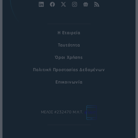
Η Εταιρεία
Ταυτότητα
Όροι Χρήσης
Πολιτική Προστασίας Δεδομένων
Επικοινωνία
ΜΕΛΟΣ #232470 Μ.Η.Τ.