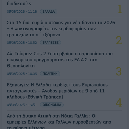
διαδικασίες
09/08/2026 - 11:18
ΕΛΛΑΔΑ
Στα 15 δισ. ευρώ ο στόχος για νέα δάνεια το 2026
- Η «ακτινογραφία» της κερδοφορίας των
τραπεζών το α΄ εξάμηνο
09/08/2026 - 10:52
ΤΡΑΠΕΖΕΣ
Αλ. Τσίπρας: Στις 2 Σεπτεμβρίου η παρουσίαση του
οικονομικού προγράμματος της ΕΛ.Α.Σ. στη
Θεσσαλονίκη
09/08/2026 - 10:03
ΠΟΛΙΤΙΚΗ
Εξαγωγές: Η Ελλάδα κερδίζει τους Ευρωπαίους
ανταγωνιστές – Άνοδος μεριδίων σε 9 από 11
κλάδους (Εθνική Τράπεζα)
09/08/2026 - 13:51
ΟΙΚΟΝΟΜΙΑ
Από τη Δυτική Αττική στη Νότια Γαλλία : Οι
εμπειρίες Ελλήνων και Γάλλων πυροσβεστών από
τα πύρινα μέτωπα