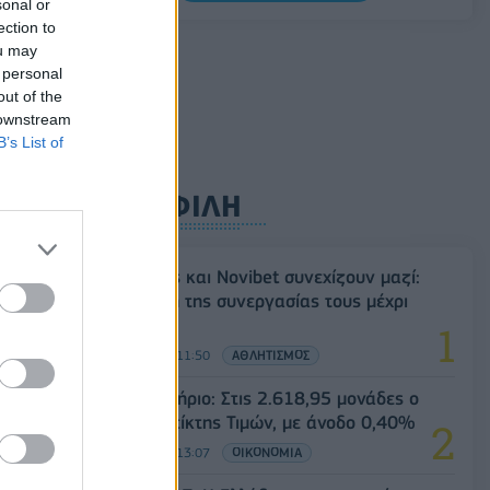
sonal or
Σαουδική Αραβία, Τουρκία και Πακιστάν
ection to
υπογράφουν κοινή αμυντική συμφωνία
ou may
07/08/2026 - 13:47
ΚΟΣΜΟΣ
 personal
out of the
 downstream
B’s List of
ΔΗΜΟΦΙΛΗ
Ατρόμητος και Novibet συνεχίζουν μαζί:
Ανανέωση της συνεργασίας τους μέχρι
το 2028
07/08/2026 - 11:50
ΑΘΛΗΤΙΣΜΟΣ
Χρηματιστήριο: Στις 2.618,95 μονάδες ο
Γενικός Δείκτης Τιμών, με άνοδο 0,40%
07/08/2026 - 13:07
ΟΙΚΟΝΟΜΙΑ