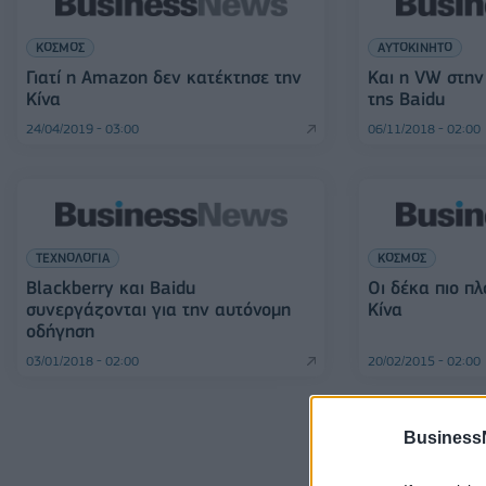
ΚΟΣΜΟΣ
ΑΥΤΟΚΙΝΗΤΟ
Γιατί η Amazon δεν κατέκτησε την
Και η VW στην
Κίνα
της Baidu
24/04/2019 - 03:00
06/11/2018 - 02:00
ΤΕΧΝΟΛΟΓΙΑ
ΚΟΣΜΟΣ
Blackberry και Baidu
Οι δέκα πιο π
συνεργάζονται για την αυτόνομη
Κίνα
οδήγηση
03/01/2018 - 02:00
20/02/2015 - 02:00
Business