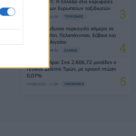
Έρευνα ΕΟΤ: Η Ελλάδα στις κορυφαίες
επιλογές των Ευρωπαίων ταξιδιωτών
07/08/2026 - 10:56
ΤΟΥΡΙΣΜΟΣ
Υψηλός κίνδυνος πυρκαγιάς σήμερα σε
Αττική, Κρήτη, Πελοπόννησο, Εύβοια και
νησιά του Αιγαίου
07/08/2026 - 08:30
ΕΛΛΑΔΑ
Χρηματιστήριο: Στις 2.606,72 μονάδες ο
Γενικός Δείκτης Τιμών, με οριακή πτώση
0,07%
07/08/2026 - 11:38
ΟΙΚΟΝΟΜΙΑ