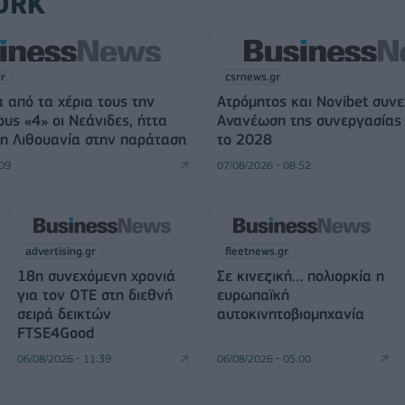
ORK
gr
csrnews.gr
 από τα χέρια τους την
Ατρόμητος και Novibet συνε
ους «4» οι Νεάνιδες, ήττα
Ανανέωση της συνεργασίας 
η Λιθουανία στην παράταση
το 2028
:09
07/08/2026 - 08:52
advertising.gr
fleetnews.gr
18η συνεχόμενη χρονιά
Σε κινεζική… πολιορκία η
για τον ΟΤΕ στη διεθνή
ευρωπαϊκή
σειρά δεικτών
αυτοκινητοβιομηχανία
FTSE4Good
06/08/2026 - 11:39
06/08/2026 - 05:00