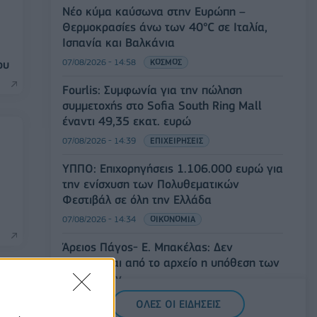
Νέο κύμα καύσωνα στην Ευρώπη –
Θερμοκρασίες άνω των 40°C σε Ιταλία,
Ισπανία και Βαλκάνια
07/08/2026 - 14:58
ΚΟΣΜΟΣ
ου
Fourlis: Συμφωνία για την πώληση
συμμετοχής στο Sofia South Ring Mall
έναντι 49,35 εκατ. ευρώ
07/08/2026 - 14:39
ΕΠΙΧΕΙΡΗΣΕΙΣ
ΥΠΠΟ: Επιχορηγήσεις 1.106.000 ευρώ για
την ενίσχυση των Πολυθεματικών
Φεστιβάλ σε όλη την Ελλάδα
07/08/2026 - 14:34
ΟΙΚΟΝΟΜΙΑ
Άρειος Πάγος- Ε. Μπακέλας: Δεν
ανασύρεται από το αρχείο η υπόθεση των
υποκλοπών
07/08/2026 - 14:11
ΕΛΛΑΔΑ
ΟΛΕΣ ΟΙ ΕΙΔΗΣΕΙΣ