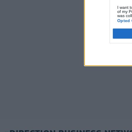
I want t
of my P
was col
Opted 