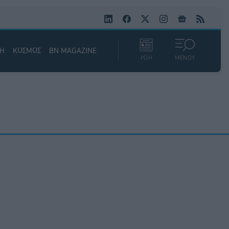
ΚΗ
ΚΟΣΜΟΣ
BN MAGAZINE
ΡΟΗ
ΜΕΝΟΥ