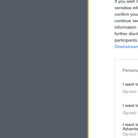
If you wish 
sensitive in
confirm you
continue se
information 
further disc
participants
Downstream 
Persona
I want t
Opted 
I want t
Opted 
I want 
Advertis
Opted 