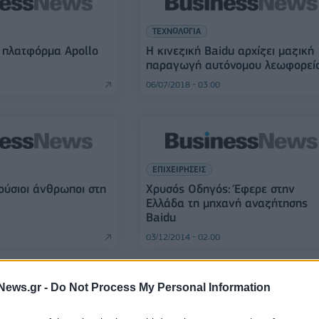
ΤΕΧΝΟΛΟΓΙΑ
 πλατφόρμα Apollo
Η κινεζική Baidu αρχίζει μαζική
παραγωγή αυτόνομου λεωφορεί
06/07/2018 - 03:00
ΕΠΙΧΕΙΡΗΣΕΙΣ
λούσιοι άνθρωποι στη
Χρυσός Οδηγός: Έφερε στην
Ελλάδα τη μηχανή αναζήτησης
Baidu
03/12/2014 - 02:00
News.gr -
Do Not Process My Personal Information