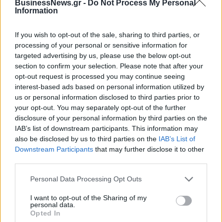
BusinessNews.gr -
Do Not Process My Personal
Information
Στρατηγική επένδυση του EFA GROUP στη Fractal
για την ανάπτυξη προηγμένων αμυντικών
τεχνολογιών
If you wish to opt-out of the sale, sharing to third parties, or
processing of your personal or sensitive information for
07/08/2026 - 16:11
ΕΠΙΧΕΙΡΗΣΕΙΣ
targeted advertising by us, please use the below opt-out
Συνάλλαγμα: Το ευρώ ενισχύεται 0,08%, στα
section to confirm your selection. Please note that after your
1,1534 δολάρια
opt-out request is processed you may continue seeing
interest-based ads based on personal information utilized by
07/08/2026 - 15:45
ΟΙΚΟΝΟΜΙΑ
us or personal information disclosed to third parties prior to
your opt-out. You may separately opt-out of the further
Χρηματιστήριο: Στις 2.623,19 μονάδες ο Γενικός
disclosure of your personal information by third parties on the
Δείκτης Τιμών, με άνοδο 0,57%
IAB’s list of downstream participants. This information may
07/08/2026 - 15:21
ΟΙΚΟΝΟΜΙΑ
also be disclosed by us to third parties on the
IAB’s List of
Downstream Participants
that may further disclose it to other
Νέο κύμα καύσωνα στην Ευρώπη – Θερμοκρασίες
third parties.
άνω των 40°C σε Ιταλία, Ισπανία και Βαλκάνια
07/08/2026 - 14:58
ΚΟΣΜΟΣ
Personal Data Processing Opt Outs
Fourlis: Συμφωνία για την πώληση συμμετοχής στο
I want to opt-out of the Sharing of my
personal data.
Sofia South Ring Mall έναντι 49,35 εκατ. ευρώ
Opted In
07/08/2026 - 14:39
ΕΠΙΧΕΙΡΗΣΕΙΣ