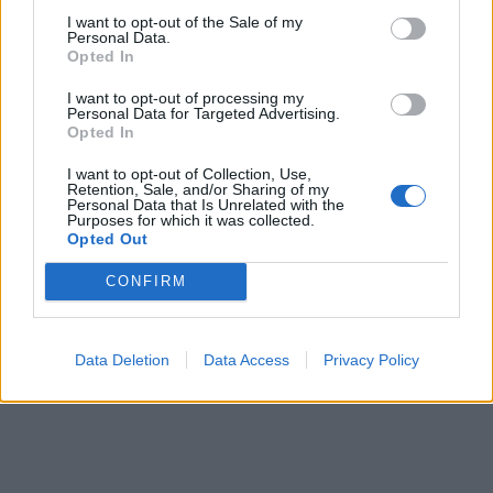
I want to opt-out of the Sale of my
ΥΠΠΟ: Επιχορηγήσεις 1.106.000 ευρώ για την
Personal Data.
Opted In
ενίσχυση των Πολυθεματικών Φεστιβάλ σε όλη την
Ελλάδα
I want to opt-out of processing my
Personal Data for Targeted Advertising.
07/08/2026 - 14:34
ΟΙΚΟΝΟΜΙΑ
Opted In
Άρειος Πάγος- Ε. Μπακέλας: Δεν ανασύρεται από το
I want to opt-out of Collection, Use,
αρχείο η υπόθεση των υποκλοπών
Retention, Sale, and/or Sharing of my
Personal Data that Is Unrelated with the
07/08/2026 - 14:11
ΕΛΛΑΔΑ
Purposes for which it was collected.
Opted Out
Σαουδική Αραβία, Τουρκία και Πακιστάν
υπογράφουν κοινή αμυντική συμφωνία
CONFIRM
07/08/2026 - 13:47
ΚΟΣΜΟΣ
ΟΛΕΣ ΟΙ ΕΙΔΗΣΕΙΣ
Data Deletion
Data Access
Privacy Policy