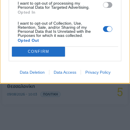
09/08/2026 - 10:52
ΤΡΑΠΕΖΕΣ
I want to opt-out of processing my
Personal Data for Targeted Advertising.
Εξαγωγές: Η Ελλάδα κερδίζει τους Ευρωπαίους
Opted In
ανταγωνιστές – Άνοδος μεριδίων σε 9 από 11
κλάδους (Εθνική Τράπεζα)
I want to opt-out of Collection, Use,
Retention, Sale, and/or Sharing of my
Personal Data that Is Unrelated with the
09/08/2026 - 13:51
ΟΙΚΟΝΟΜΙΑ
Purposes for which it was collected.
Opted Out
Από τη Δυτική Αττική στη Νότια Γαλλία : Οι
εμπειρίες Ελλήνων και Γάλλων πυροσβεστών από
CONFIRM
τα πύρινα μέτωπα
09/08/2026 - 12:08
ΚΟΣΜΟΣ
Data Deletion
Data Access
Privacy Policy
Αλ. Τσίπρας: Στις 2 Σεπτεμβρίου η παρουσίαση του
οικονομικού προγράμματος της ΕΛ.Α.Σ. στη
Θεσσαλονίκη
09/08/2026 - 10:03
ΠΟΛΙΤΙΚΗ