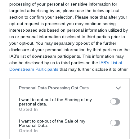
ΟΛΕΣ ΟΙ ΕΙΔΗΣΕΙΣ
processing of your personal or sensitive information for
09/08/2026 - 12:33
ΕΛΛΑΔΑ
targeted advertising by us, please use the below opt-out
section to confirm your selection. Please note that after your
opt-out request is processed you may continue seeing
interest-based ads based on personal information utilized by
us or personal information disclosed to third parties prior to
your opt-out. You may separately opt-out of the further
disclosure of your personal information by third parties on the
IAB’s list of downstream participants. This information may
also be disclosed by us to third parties on the
IAB’s List of
ΔΗΜΟΦΙΛΗ
Downstream Participants
that may further disclose it to other
third parties.
Υπ. Μεταφορών: Οριστική λύση στο ζήτημα των
Personal Data Processing Opt Outs
πινακίδων κυκλοφορίας - Τέλος στις χρονοβόρες
διαδικασίες
I want to opt-out of the Sharing of my
personal data.
09/08/2026 - 11:18
ΕΛΛΑΔΑ
Opted In
Στα 15 δισ. ευρώ ο στόχος για νέα δάνεια το 2026
I want to opt-out of the Sale of my
- Η «ακτινογραφία» της κερδοφορίας των
Personal Data.
τραπεζών το α΄ εξάμηνο
Opted In