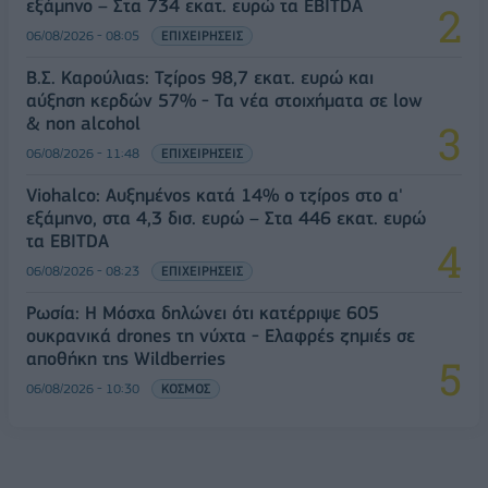
εξάμηνο – Στα 734 εκατ. ευρώ τα EBITDA
06/08/2026 - 08:05
ΕΠΙΧΕΙΡΗΣΕΙΣ
Β.Σ. Καρούλιας: Τζίρος 98,7 εκατ. ευρώ και
αύξηση κερδών 57% - Τα νέα στοιχήματα σε low
& non alcohol
06/08/2026 - 11:48
ΕΠΙΧΕΙΡΗΣΕΙΣ
Viohalco: Αυξημένος κατά 14% ο τζίρος στο α'
εξάμηνο, στα 4,3 δισ. ευρώ – Στα 446 εκατ. ευρώ
τα EBITDA
06/08/2026 - 08:23
ΕΠΙΧΕΙΡΗΣΕΙΣ
Ρωσία: Η Μόσχα δηλώνει ότι κατέρριψε 605
ουκρανικά drones τη νύχτα - Ελαφρές ζημιές σε
αποθήκη της Wildberries
06/08/2026 - 10:30
ΚΟΣΜΟΣ