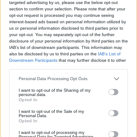
targeted advertising by us, please use the below opt-out
section to confirm your selection. Please note that after your
Χρηματιστήριο: Πτώση κατά 0,59%, στα 320,42
opt-out request is processed you may continue seeing
εκατ. ευρώ ο τζίρος
interest-based ads based on personal information utilized by
us or personal information disclosed to third parties prior to
06/08/2026 - 18:10
ΟΙΚΟΝΟΜΙΑ
your opt-out. You may separately opt-out of the further
disclosure of your personal information by third parties on the
ΟΠΕΚΑ: Αύριο η δεύτερη πληρωμή των δικαιούχων
IAB’s list of downstream participants. This information may
του Λογαριασμού Αγροτικής Εστίας
also be disclosed by us to third parties on the
IAB’s List of
06/08/2026 - 17:40
ΟΙΚΟΝΟΜΙΑ
Downstream Participants
that may further disclose it to other
third parties.
Κυβερνητική Επιτροπή Βιομηχανίας- Κ. Μητσοτάκης:
Στρατηγική προτεραιότητα η ενίσχυση της
Personal Data Processing Opt Outs
βιομηχανίας
06/08/2026 - 17:18
ΠΟΛΙΤΙΚΗ
I want to opt-out of the Sharing of my
personal data.
Opted In
Από τις 28 Αυγούστου η ψηφιακή ενεργοποίηση της
Κάρτας Αγρότη μέσω της ΕΑΕ 2026
I want to opt-out of the Sale of my
Personal Data.
06/08/2026 - 16:51
ΟΙΚΟΝΟΜΙΑ
Opted In
Eurobank: Εξελίξεις και προοπτικές στις αγορές
I want to opt-out of processing my
πετρελαίου και φυσικού αερίου στην Ευρώπη
Personal Data for Targeted Advertising.