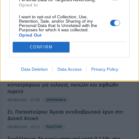
Opted In
06/08/2026 - 16:20
ΕΝΕΡΓΕΙΑ
I want to opt-out of Collection, Use,
Οι ελληνικές scale-ups επιχειρήσεις στρέφονται
Retention, Sale, and/or Sharing of my
στην ανάπτυξη - Μεγαλύτερη πρόκληση η
Personal Data that Is Unrelated with the
Purposes for which it was collected.
προσέλκυση πελατών
Opted Out
06/08/2026 - 15:56
ΕΠΙΧΕΙΡΗΣΕΙΣ
CONFIRM
Χρηματιστήριο: Στις 2.627,95 μονάδες ο Γενικός
Δείκτης Τιμών, με άνοδο 0,15%
06/08/2026 - 15:46
ΟΙΚΟΝΟΜΙΑ
Data Deletion
Data Access
Privacy Policy
ΥΠΑΑΤ: Αποζημιώσεις 38,1 εκατ. ευρώ σε
κτηνοτρόφους για ευλογιά, πανώλη και αφθώδη
πυρετό
06/08/2026 - 15:33
ΟΙΚΟΝΟΜΙΑ
Στ. Παπασταύρου: Άμεσα αντιδιαβρωτικά έργα στη
Δυτική Αττική
06/08/2026 - 15:17
ΠΟΛΙΤΙΚΗ
Συνάλλαγμα: Το ευρώ υποχωρεί κατά 0,11%, στα