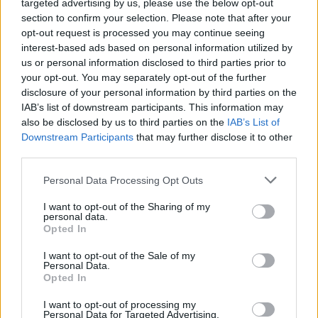
targeted advertising by us, please use the below opt-out
Π. Μαρινάκης: «Το δημογραφικό δεν μπορεί να
section to confirm your selection. Please note that after your
περιμένει»
opt-out request is processed you may continue seeing
09/08/2026 - 14:34
ΠΟΛΙΤΙΚΗ
interest-based ads based on personal information utilized by
us or personal information disclosed to third parties prior to
Ε. Τουρνάς: Πάνω από 400 πυρκαγιές σε δέκα
your opt-out. You may separately opt-out of the further
ημέρες - Σε επιφυλακή ο κρατικός μηχανισμός
disclosure of your personal information by third parties on the
09/08/2026 - 14:17
ΠΟΛΙΤΙΚΗ
IAB’s list of downstream participants. This information may
also be disclosed by us to third parties on the
IAB’s List of
Εξαγωγές: Η Ελλάδα κερδίζει τους Ευρωπαίους
Downstream Participants
that may further disclose it to other
ανταγωνιστές – Άνοδος μεριδίων σε 9 από 11
third parties.
κλάδους (Εθνική Τράπεζα)
09/08/2026 - 13:51
ΟΙΚΟΝΟΜΙΑ
Personal Data Processing Opt Outs
Προς εκτύπωση το πολλαπλό βιβλίο - «Σύγχρονο
I want to opt-out of the Sharing of my
personal data.
εκπαιδευτικό υλικό, τόσο σε έντυπη όσο και σε
Opted In
ηλεκτρονική μορφή»
09/08/2026 - 13:24
ΕΛΛΑΔΑ
I want to opt-out of the Sale of my
Personal Data.
Opted In
Γερμανία: Το Βερολίνο θα επεκτείνει την έρευνα για
την ασφάλεια από τα drones μετά το περιστατικό σε
I want to opt-out of processing my
αεροδρόμιο
Personal Data for Targeted Advertising.