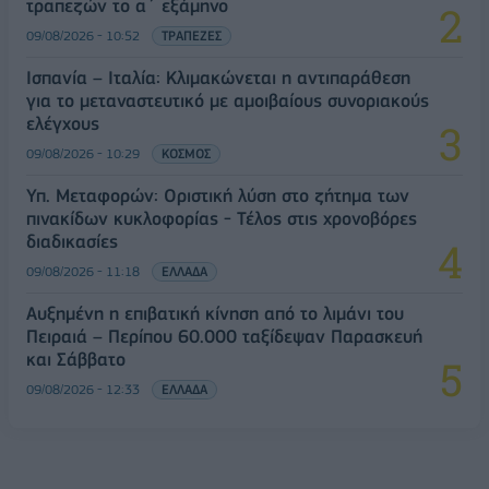
τραπεζών το α΄ εξάμηνο
09/08/2026 - 10:52
ΤΡΑΠΕΖΕΣ
Ισπανία – Ιταλία: Κλιμακώνεται η αντιπαράθεση
για το μεταναστευτικό με αμοιβαίους συνοριακούς
ελέγχους
09/08/2026 - 10:29
ΚΟΣΜΟΣ
Υπ. Μεταφορών: Οριστική λύση στο ζήτημα των
πινακίδων κυκλοφορίας - Τέλος στις χρονοβόρες
διαδικασίες
09/08/2026 - 11:18
ΕΛΛΑΔΑ
Αυξημένη η επιβατική κίνηση από το λιμάνι του
Πειραιά – Περίπου 60.000 ταξίδεψαν Παρασκευή
και Σάββατο
09/08/2026 - 12:33
ΕΛΛΑΔΑ