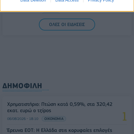
Σαουδική Αραβία, Τουρκία και Πακιστάν
Data Deletion
Data Access
Privacy Policy
υπογράφουν κοινή αμυντική συμφωνία
07/08/2026 - 13:47
ΚΟΣΜΟΣ
ΟΛΕΣ ΟΙ ΕΙΔΗΣΕΙΣ
ΔΗΜΟΦΙΛΗ
Χρηματιστήριο: Πτώση κατά 0,59%, στα 320,42
εκατ. ευρώ ο τζίρος
06/08/2026 - 18:10
ΟΙΚΟΝΟΜΙΑ
Έρευνα ΕΟΤ: Η Ελλάδα στις κορυφαίες επιλογές