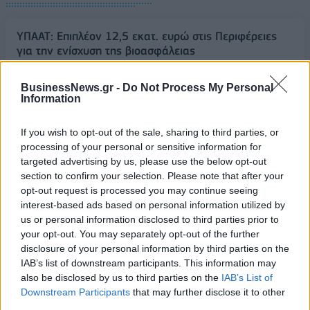
ΥΠΑΑΤ: Επιπλέον 12,5 εκατ. ευρώ στις Περιφέρειες
για την ενίσχυση της βιοασφάλειας
07/08/2026 - 17:02
ΟΙΚΟΝΟΜΙΑ
BusinessNews.gr -
Do Not Process My Personal
Deloitte Ελλάδος: Χρηματοοικονομικός σύμβουλος
Information
της ΔΕΗ για την είσοδο στην πολωνική αγορά
ενέργειας
If you wish to opt-out of the sale, sharing to third parties, or
07/08/2026 - 16:38
ΕΠΙΧΕΙΡΗΣΕΙΣ
processing of your personal or sensitive information for
targeted advertising by us, please use the below opt-out
Στρατηγική επένδυση του EFA GROUP στη Fractal
section to confirm your selection. Please note that after your
για την ανάπτυξη προηγμένων αμυντικών
opt-out request is processed you may continue seeing
τεχνολογιών
interest-based ads based on personal information utilized by
07/08/2026 - 16:11
us or personal information disclosed to third parties prior to
ΕΠΙΧΕΙΡΗΣΕΙΣ
your opt-out. You may separately opt-out of the further
Συνάλλαγμα: Το ευρώ ενισχύεται 0,08%, στα
disclosure of your personal information by third parties on the
1,1534 δολάρια
IAB’s list of downstream participants. This information may
also be disclosed by us to third parties on the
IAB’s List of
07/08/2026 - 15:45
ΟΙΚΟΝΟΜΙΑ
Downstream Participants
that may further disclose it to other
Χρηματιστήριο: Στις 2.623,19 μονάδες ο Γενικός
third parties.