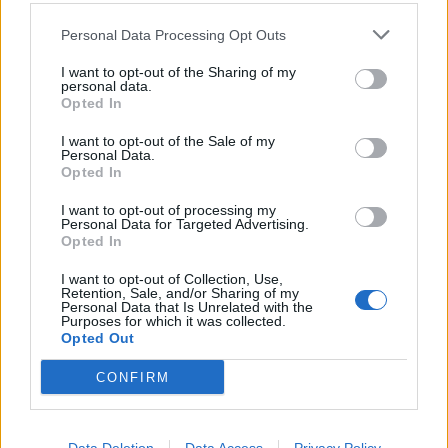
Δείκτης Τιμών, με άνοδο 0,57%
Personal Data Processing Opt Outs
07/08/2026 - 15:21
ΟΙΚΟΝΟΜΙΑ
I want to opt-out of the Sharing of my
Νέο κύμα καύσωνα στην Ευρώπη – Θερμοκρασίες
personal data.
άνω των 40°C σε Ιταλία, Ισπανία και Βαλκάνια
Opted In
07/08/2026 - 14:58
ΚΟΣΜΟΣ
I want to opt-out of the Sale of my
Personal Data.
Fourlis: Συμφωνία για την πώληση συμμετοχής στο
Opted In
Sofia South Ring Mall έναντι 49,35 εκατ. ευρώ
I want to opt-out of processing my
07/08/2026 - 14:39
ΕΠΙΧΕΙΡΗΣΕΙΣ
Personal Data for Targeted Advertising.
Opted In
ΥΠΠΟ: Επιχορηγήσεις 1.106.000 ευρώ για την
ενίσχυση των Πολυθεματικών Φεστιβάλ σε όλη την
I want to opt-out of Collection, Use,
Retention, Sale, and/or Sharing of my
Ελλάδα
Personal Data that Is Unrelated with the
Purposes for which it was collected.
07/08/2026 - 14:34
ΟΙΚΟΝΟΜΙΑ
Opted Out
Άρειος Πάγος- Ε. Μπακέλας: Δεν ανασύρεται από το
CONFIRM
αρχείο η υπόθεση των υποκλοπών
07/08/2026 - 14:11
ΕΛΛΑΔΑ