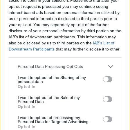
section to confirm your selection. Please note that after your
εκατ. ευρώ ο τζίρος
opt-out request is processed you may continue seeing
06/08/2026 - 18:10
ΟΙΚΟΝΟΜΙΑ
interest-based ads based on personal information utilized by
us or personal information disclosed to third parties prior to
ΟΠΕΚΑ: Αύριο η δεύτερη πληρωμή των δικαιούχων
your opt-out. You may separately opt-out of the further
του Λογαριασμού Αγροτικής Εστίας
disclosure of your personal information by third parties on the
IAB’s list of downstream participants. This information may
06/08/2026 - 17:40
ΟΙΚΟΝΟΜΙΑ
also be disclosed by us to third parties on the
IAB’s List of
Κυβερνητική Επιτροπή Βιομηχανίας- Κ. Μητσοτάκης:
Downstream Participants
that may further disclose it to other
Στρατηγική προτεραιότητα η ενίσχυση της
third parties.
βιομηχανίας
Personal Data Processing Opt Outs
06/08/2026 - 17:18
ΠΟΛΙΤΙΚΗ
I want to opt-out of the Sharing of my
Από τις 28 Αυγούστου η ψηφιακή ενεργοποίηση της
personal data.
Κάρτας Αγρότη μέσω της ΕΑΕ 2026
Opted In
06/08/2026 - 16:51
ΟΙΚΟΝΟΜΙΑ
I want to opt-out of the Sale of my
Personal Data.
Eurobank: Εξελίξεις και προοπτικές στις αγορές
Opted In
πετρελαίου και φυσικού αερίου στην Ευρώπη
I want to opt-out of processing my
06/08/2026 - 16:20
ΕΝΕΡΓΕΙΑ
Personal Data for Targeted Advertising.
Opted In