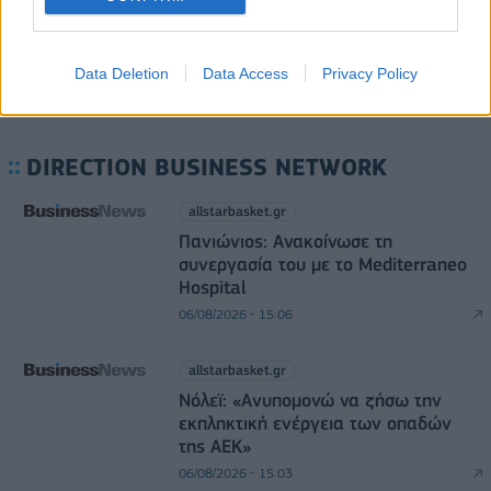
Data Deletion
Data Access
Privacy Policy
DIRECTION BUSINESS NETWORK
allstarbasket.gr
Πανιώνιος: Ανακοίνωσε τη
συνεργασία του με το Mediterraneo
Hospital
06/08/2026 - 15:06
allstarbasket.gr
Νόλεϊ: «Ανυπομονώ να ζήσω την
εκπληκτική ενέργεια των οπαδών
της ΑΕΚ»
06/08/2026 - 15:03