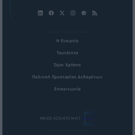
Η Εταιρεία
Ταυτότητα
Όροι Χρήσης
Πολιτική Προστασίας Δεδομένων
Επικοινωνία
ΜΕΛΟΣ #232470 Μ.Η.Τ.