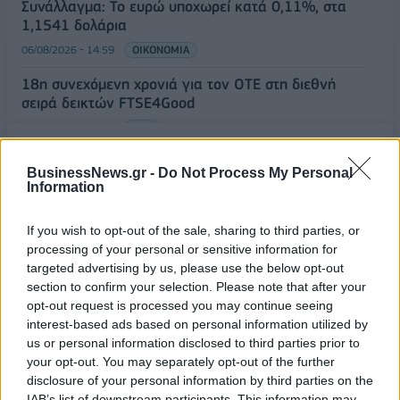
Συνάλλαγμα: Το ευρώ υποχωρεί κατά 0,11%, στα
1,1541 δολάρια
06/08/2026 - 14:59
ΟΙΚΟΝΟΜΙΑ
18η συνεχόμενη χρονιά για τον ΟΤΕ στη διεθνή
σειρά δεικτών FTSE4Good
06/08/2026 - 14:40
ESG
ΟΛΕΣ ΟΙ ΕΙΔΗΣΕΙΣ
BusinessNews.gr -
Do Not Process My Personal
Information
If you wish to opt-out of the sale, sharing to third parties, or
processing of your personal or sensitive information for
targeted advertising by us, please use the below opt-out
section to confirm your selection. Please note that after your
opt-out request is processed you may continue seeing
interest-based ads based on personal information utilized by
ΔΗΜΟΦΙΛΗ
us or personal information disclosed to third parties prior to
your opt-out. You may separately opt-out of the further
disclosure of your personal information by third parties on the
Χρηματιστήριο: Πτώση κατά 0,18%, στα 315,71
IAB’s list of downstream participants. This information may