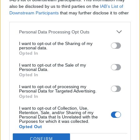
εκατ. ευρώ ο τζίρος
also be disclosed by us to third parties on the
IAB’s List of
Downstream Participants
that may further disclose it to other
05/08/2026 - 18:27
ΟΙΚΟΝΟΜΙΑ
third parties.
HELLENiQ ENERGY: Κέρδη 393 εκατ. ευρώ στο α'
εξάμηνο – Στα 734 εκατ. ευρώ τα EBITDA
Personal Data Processing Opt Outs
06/08/2026 - 08:05
ΕΠΙΧΕΙΡΗΣΕΙΣ
I want to opt-out of the Sharing of my
personal data.
Metlen: Ρεκόρ EBITDA στο α' εξάμηνο, στα 550
Opted In
εκατ. ευρώ – Καθαρά κέρδη 313 εκατ. ευρώ
I want to opt-out of the Sale of my
06/08/2026 - 09:12
ΕΠΙΧΕΙΡΗΣΕΙΣ
Personal Data.
Opted In
Viohalco: Αυξημένος κατά 14% ο τζίρος στο α'
εξάμηνο, στα 4,3 δισ. ευρώ – Στα 446 εκατ. ευρώ
I want to opt-out of processing my
Personal Data for Targeted Advertising.
τα EBITDA
Opted In
06/08/2026 - 08:23
ΕΠΙΧΕΙΡΗΣΕΙΣ
I want to opt-out of Collection, Use,
Β.Σ. Καρούλιας: Τζίρος 98,7 εκατ. ευρώ και
Retention, Sale, and/or Sharing of my
Personal Data that Is Unrelated with the
αύξηση κερδών 57% - Τα νέα στοιχήματα σε low
Purposes for which it was collected.
& non alcohol
Opted Out
06/08/2026 - 11:48
ΕΠΙΧΕΙΡΗΣΕΙΣ
CONFIRM