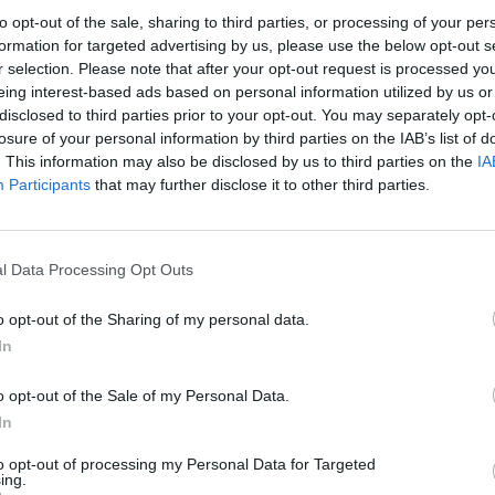
 στα 1,1545 δολάρια
0,06%, στα 1,1521 δολάρια
to opt-out of the sale, sharing to third parties, or processing of your per
08/06/2026 - 11:09
formation for targeted advertising by us, please use the below opt-out s
r selection. Please note that after your opt-out request is processed y
eing interest-based ads based on personal information utilized by us or
disclosed to third parties prior to your opt-out. You may separately opt-
losure of your personal information by third parties on the IAB’s list of
. This information may also be disclosed by us to third parties on the
IA
Participants
that may further disclose it to other third parties.
l Data Processing Opt Outs
ΟΙΚΟΝΟΜΙΑ
o opt-out of the Sharing of my personal data.
ο ευρώ ενισχύεται
Το ευρώ ενισχύεται 0,38%, στα
In
1639 δολάρια
1,1647 δολάρια
04/06/2026 - 15:29
o opt-out of the Sale of my Personal Data.
In
to opt-out of processing my Personal Data for Targeted
ing.