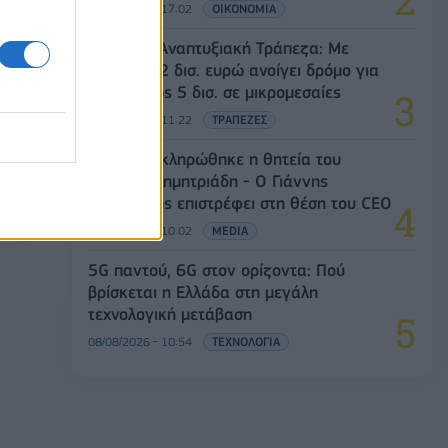
07/08/2026 - 17:02
ΟΙΚΟΝΟΜΙΑ
Ελληνική Αναπτυξιακή Τράπεζα: Με
«προίκα» 2 δισ. ευρώ ανοίγει δρόμο για
δάνεια έως 5 δισ. σε μικρομεσαίες
08/08/2026 - 11:22
ΤΡΑΠΕΖΕΣ
ΣΚΑΪ: Ολοκληρώθηκε η θητεία του
Γρηγόρη Δημητριάδη - Ο Γιάννης
Αλαφούζος επιστρέφει στη θέση του CEO
08/08/2026 - 10:02
MEDIA
5G παντού, 6G στον ορίζοντα: Πού
βρίσκεται η Ελλάδα στη μεγάλη
τεχνολογική μετάβαση
08/08/2026 - 10:54
ΤΕΧΝΟΛΟΓΙΑ