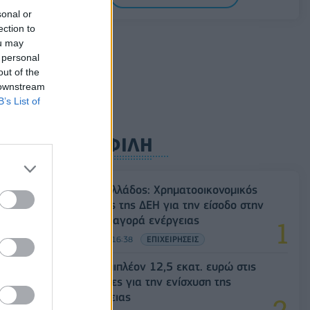
08/08/2026 - 11:22
ΤΡΑΠΕΖΕΣ
sonal or
ection to
5G παντού, 6G στον ορίζοντα: Πού
ou may
βρίσκεται η Ελλάδα στη μεγάλη
 personal
τεχνολογική μετάβαση
out of the
08/08/2026 - 10:54
ΤΕΧΝΟΛΟΓΙΑ
 downstream
B’s List of
ΔΗΜΟΦΙΛΗ
Deloitte Ελλάδος: Χρηματοοικονομικός
σύμβουλος της ΔΕΗ για την είσοδο στην
πολωνική αγορά ενέργειας
07/08/2026 - 16:38
ΕΠΙΧΕΙΡΗΣΕΙΣ
ΥΠΑΑΤ: Επιπλέον 12,5 εκατ. ευρώ στις
Περιφέρειες για την ενίσχυση της
βιοασφάλειας