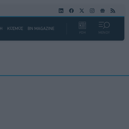
ΚΗ
ΚΟΣΜΟΣ
BN MAGAZINE
ΡΟΗ
ΜΕΝΟΥ