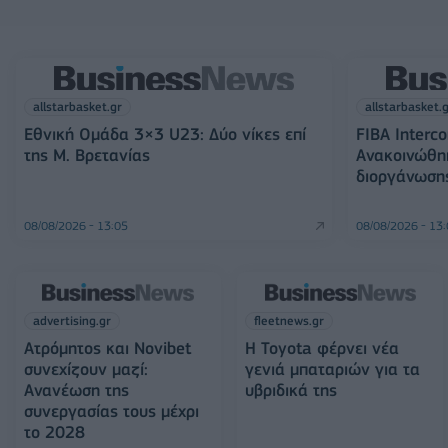
allstarbasket.gr
allstarbasket.
Εθνική Ομάδα 3×3 U23: Δύο νίκες επί
FIBA Interco
της Μ. Βρετανίας
Ανακοινώθη
διοργάνωση
08/08/2026 - 13:05
08/08/2026 - 13
advertising.gr
fleetnews.gr
Ατρόμητος και Novibet
Η Toyota φέρνει νέα
συνεχίζουν μαζί:
γενιά μπαταριών για τα
Ανανέωση της
υβριδικά της
συνεργασίας τους μέχρι
το 2028