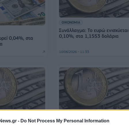
ΟΙΚΟΝΟΜΙΑ
Συνάλλαγμα: Το ευρώ ενισχύεται
0,10%, στα 1,1553 δολάρια
ρεί 0,04%, στα
ια
10/06/2026 - 11:33
ΟΙΚΟΝΟΜΙΑ
News.gr -
Do Not Process My Personal Information
ο ευρώ ενισχύεται
Συνάλλαγμα: Το ευρώ υποχωρεί