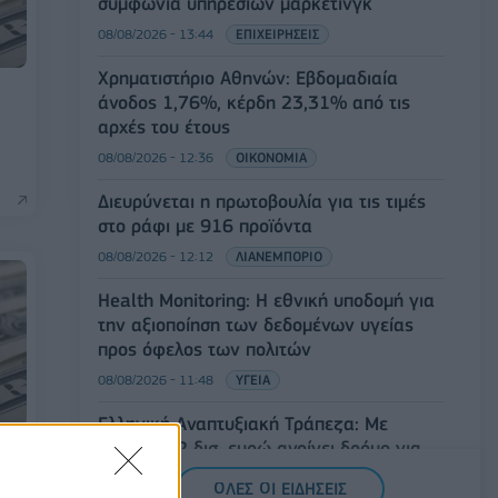
συμφωνία υπηρεσιών μάρκετινγκ
08/08/2026 - 13:44
ΕΠΙΧΕΙΡΗΣΕΙΣ
Χρηματιστήριο Αθηνών: Εβδομαδιαία
άνοδος 1,76%, κέρδη 23,31% από τις
αρχές του έτους
08/08/2026 - 12:36
ΟΙΚΟΝΟΜΙΑ
Διευρύνεται η πρωτοβουλία για τις τιμές
στο ράφι με 916 προϊόντα
08/08/2026 - 12:12
ΛΙΑΝΕΜΠΟΡΙΟ
Health Monitoring: Η εθνική υποδομή για
την αξιοποίηση των δεδομένων υγείας
προς όφελος των πολιτών
08/08/2026 - 11:48
ΥΓΕΙΑ
Ελληνική Αναπτυξιακή Τράπεζα: Με
«προίκα» 2 δισ. ευρώ ανοίγει δρόμο για
δάνεια έως 5 δισ. σε μικρομεσαίες
ΟΛΕΣ ΟΙ ΕΙΔΗΣΕΙΣ