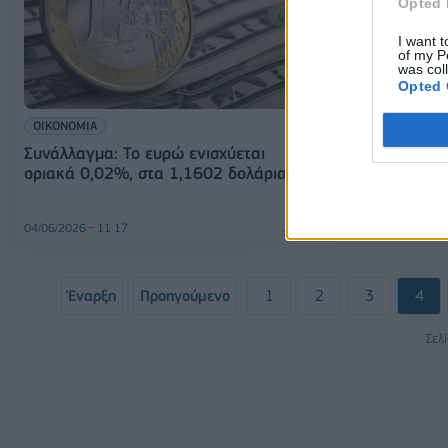
Opted 
I want t
of my P
was col
Opted 
ΟΙΚΟΝΟΜΙΑ
Συνάλλαγμα: Το ευρώ ενισχύεται
ΟΙΚΟΝΟΜΙΑ
οριακά 0,02%, στα 1,1602 δολάρια
Το ευρώ υποχω
1,1621 δολάρ
04/06/2026 - 11:17
03/06/2026 - 15:37
Έναρξη
Προηγούμενο
1
2
3
4
Σελ