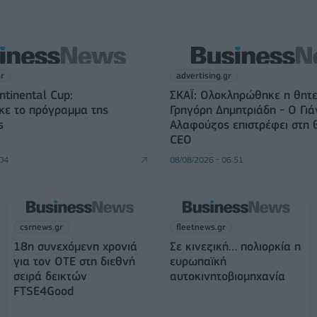
gr
advertising.gr
ntinental Cup:
ΣΚΑΪ: Ολοκληρώθηκε η θητε
κε το πρόγραμμα της
Γρηγόρη Δημητριάδη - Ο Γιά
ς
Αλαφούζος επιστρέφει στη 
CEO
:04
08/08/2026 - 06:51
csrnews.gr
fleetnews.gr
18η συνεχόμενη χρονιά
Σε κινεζική… πολιορκία η
για τον ΟΤΕ στη διεθνή
ευρωπαϊκή
σειρά δεικτών
αυτοκινητοβιομηχανία
FTSE4Good