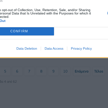
In
o opt-out of Collection, Use, Retention, Sale, and/or Sharing
ersonal Data that Is Unrelated with the Purposes for which it
lected.
Out
ΟΙΚΟΝΟΜΙΑ
CONFIRM
Συνάλλαγμα: Το ευρώ υποχωρεί
0,09%, στα 1,1624 δολάρια
ρεί 0,12%, στα
ια
Data Deletion
Data Access
Privacy Policy
03/06/2026 - 10:57
5
6
7
8
9
10
Επόμενο
Τέλος
ίδα 4 από 62