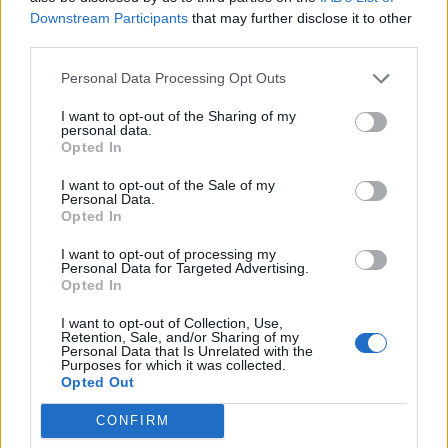
18η συνεχόμενη χρονιά για τον ΟΤΕ στη διεθνή
Downstream Participants
that may further disclose it to other
σειρά δεικτών FTSE4Good
third parties.
06/08/2026 - 14:40
ESG
Personal Data Processing Opt Outs
Β.Σ. Καρούλιας: Τζίρος 98,7 εκατ. ευρώ και
αύξηση κερδών 57% - Τα νέα στοιχήματα σε low
I want to opt-out of the Sharing of my
personal data.
& non alcohol
Opted In
06/08/2026 - 11:48
ΕΠΙΧΕΙΡΗΣΕΙΣ
I want to opt-out of the Sale of my
Personal Data.
Metlen: Ρεκόρ EBITDA στο α' εξάμηνο, στα 550
Opted In
εκατ. ευρώ – Καθαρά κέρδη 313 εκατ. ευρώ
06/08/2026 - 09:12
ΕΠΙΧΕΙΡΗΣΕΙΣ
I want to opt-out of processing my
Personal Data for Targeted Advertising.
Opted In
Ο Demis Hassabis αναλαμβάνει Πρόεδρος της
Google DeepMind και Chief Scientist της Alphabet
I want to opt-out of Collection, Use,
Retention, Sale, and/or Sharing of my
06/08/2026 - 09:32
ΠΡΟΣΩΠΑ
Personal Data that Is Unrelated with the
Purposes for which it was collected.
Ρωσία: Η Μόσχα δηλώνει ότι κατέρριψε 605
Opted Out
ουκρανικά drones τη νύχτα - Ελαφρές ζημιές σε
αποθήκη της Wildberries
CONFIRM
06/08/2026 - 10:30
ΚΟΣΜΟΣ