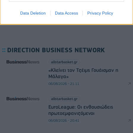
Data Deletion
Data Access
Privacy Policy
DIRECTION BUSINESS NETWORK
allstarbasket.gr
«Κλείνει τον Τζέιμς Γουάισμαν η
Μάλαγα»
06/08/2026 - 21:11
allstarbasket.gr
EuroLeague: Οι ενθουσιώδεις
πρωτοεμφανιζόμενοι
06/08/2026 - 20:41