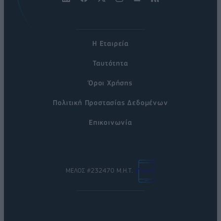
Η Εταιρεία
Ταυτότητα
Όροι Χρήσης
Πολιτική Προστασίας Δεδομένων
Επικοινωνία
ΜΕΛΟΣ #232470 Μ.Η.Τ.