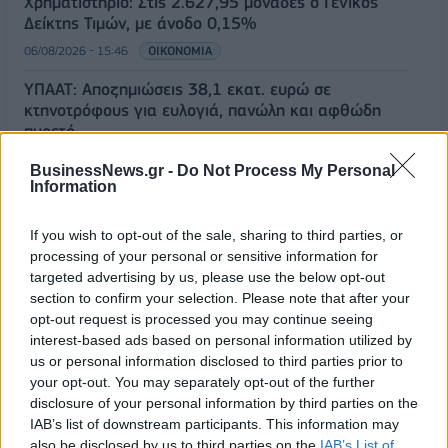
Χρηματιστήριο: Στις 2.627,95 μονάδες ο Γενικός
Δείκτης Τιμών, με άνοδο 0,15%
06/08/2026 - 15:46
ΟΙΚΟΝΟΜΙΑ
ΥΠΑΑΤ: Αποζημιώσεις 38,1 εκατ. ευρώ σε
κτηνοτρόφους για ευλογιά, πανώλη και αφθώδη
πυρετό
06/08/2026 - 15:33
ΟΙΚΟΝΟΜΙΑ
BusinessNews.gr -
Do Not Process My Personal
Information
ΟΛΕΣ ΟΙ ΕΙΔΗΣΕΙΣ
If you wish to opt-out of the sale, sharing to third parties, or
processing of your personal or sensitive information for
targeted advertising by us, please use the below opt-out
section to confirm your selection. Please note that after your
opt-out request is processed you may continue seeing
interest-based ads based on personal information utilized by
us or personal information disclosed to third parties prior to
your opt-out. You may separately opt-out of the further
ΔΗΜΟΦΙΛΗ
disclosure of your personal information by third parties on the
IAB’s list of downstream participants. This information may
also be disclosed by us to third parties on the
IAB’s List of