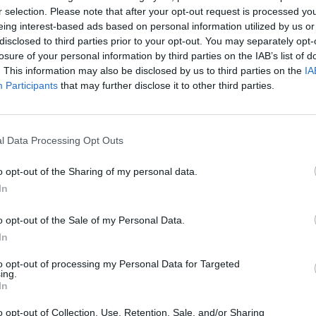
r selection. Please note that after your opt-out request is processed y
eing interest-based ads based on personal information utilized by us or
3
4
5
6
Επόμενο
Τέλος
disclosed to third parties prior to your opt-out. You may separately opt-
losure of your personal information by third parties on the IAB’s list of
ίδα 5 από 6
. This information may also be disclosed by us to third parties on the
IA
Participants
that may further disclose it to other third parties.
l Data Processing Opt Outs
o opt-out of the Sharing of my personal data.
In
o opt-out of the Sale of my Personal Data.
In
to opt-out of processing my Personal Data for Targeted
ing.
In
o opt-out of Collection, Use, Retention, Sale, and/or Sharing