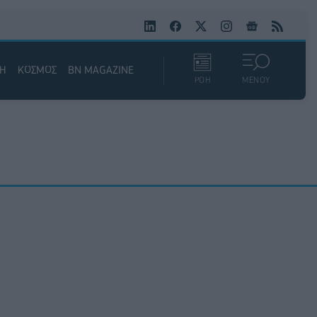
ΚΗ
ΚΟΣΜΟΣ
BN MAGAZINE
ΡΟΗ
ΜΕΝΟΥ