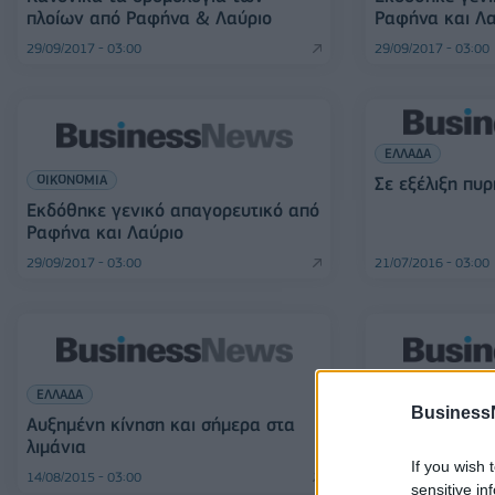
πλοίων από Ραφήνα & Λαύριο
Ραφήνα και Λα
29/09/2017 - 03:00
29/09/2017 - 03:00
ΕΛΛΑΔΑ
ΟΙΚΟΝΟΜΙΑ
Σε εξέλιξη πυ
Εκδόθηκε γενικό απαγορευτικό από
Ραφήνα και Λαύριο
29/09/2017 - 03:00
21/07/2016 - 03:00
ΕΛΛΑΔΑ
ΟΙΚΟΝΟΜΙΑ
Business
Αυξημένη κίνηση και σήμερα στα
Αυξημένη κίνη
λιμάνια
λιμάνια
If you wish 
14/08/2015 - 03:00
14/08/2015 - 03:00
sensitive in