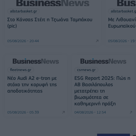
allstarbasket.gr
allstarbasket.
Στο Κάνσας Στέιτ η Τζωάνα Ταμπάκου
Με Λιθουανί
(pic)
Ευρωπαϊκού 
05/08/2026 - 20:44
05/08/2026 - 19
fleetnews.gr
csrnews.gr
Νέο Audi A2 e-tron με
ESG Report 2025: Πώς η
στόχο την κορυφή της
ΑΒ Βασιλόπουλος
αποδοτικότητας
μετατρέπει τη
βιωσιμότητα σε
καθημερινή πράξη
05/08/2026 - 05:39
04/08/2026 - 12:54