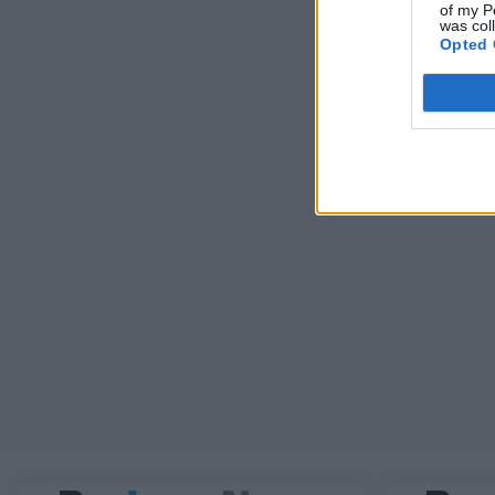
of my P
was col
Opted 