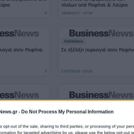
ύριο
πλοίων από Ραφήνα & Λαύριο
29/09/2017 - 03:00
ΟΙΚΟΝΟΜΙΑ
ρκαγιά στην Ραφήνα
Σε εξέλιξη πυρκαγιά στην Ραφή
21/07/2016 - 03:00
ΕΛΛΑΔΑ
News.gr -
Do Not Process My Personal Information
ση και σήμερα στα
Έκτακτα μέτρα στα λιμάνια της
Αττικής
to opt-out of the sale, sharing to third parties, or processing of your per
13/04/2015 - 03:00
formation for targeted advertising by us, please use the below opt-out s