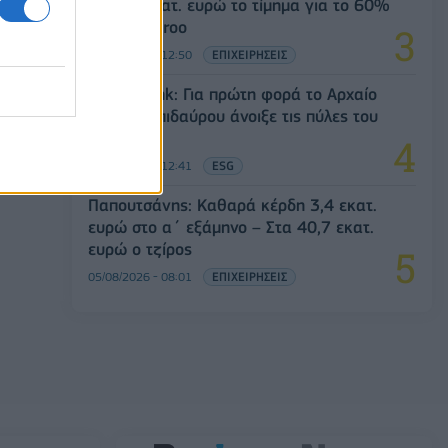
Στα 10 εκατ. ευρώ το τίμημα για το 60%
του Jackaroo
05/08/2026 - 12:50
ΕΠΙΧΕΙΡΗΣΕΙΣ
Alpha Bank: Για πρώτη φορά το Αρχαίο
Θέατρο Επιδαύρου άνοιξε τις πύλες του
σε όλους
05/08/2026 - 12:41
ESG
Παπουτσάνης: Καθαρά κέρδη 3,4 εκατ.
ευρώ στο α΄ εξάμηνο – Στα 40,7 εκατ.
ευρώ ο τζίρος
05/08/2026 - 08:01
ΕΠΙΧΕΙΡΗΣΕΙΣ