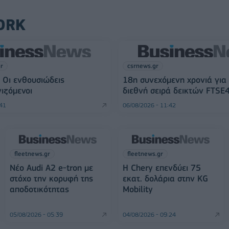
ORK
gr
csrnews.gr
 Οι ενθουσιώδεις
18η συνεχόμενη χρονιά για
ιζόμενοι
διεθνή σειρά δεικτών FTSE
:41
06/08/2026 - 11:42
fleetnews.gr
fleetnews.gr
Νέο Audi A2 e-tron με
Η Chery επενδύει 75
στόχο την κορυφή της
εκατ. δολάρια στην KG
αποδοτικότητας
Mobility
05/08/2026 - 05:39
04/08/2026 - 09:24