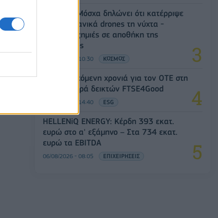
Ρωσία: Η Μόσχα δηλώνει ότι κατέρριψε
605 ουκρανικά drones τη νύχτα -
Ελαφρές ζημιές σε αποθήκη της
Wildberries
06/08/2026 - 10:30
ΚΟΣΜΟΣ
18η συνεχόμενη χρονιά για τον ΟΤΕ στη
διεθνή σειρά δεικτών FTSE4Good
06/08/2026 - 14:40
ESG
HELLENiQ ENERGY: Κέρδη 393 εκατ.
ευρώ στο α' εξάμηνο – Στα 734 εκατ.
ευρώ τα EBITDA
06/08/2026 - 08:05
ΕΠΙΧΕΙΡΗΣΕΙΣ