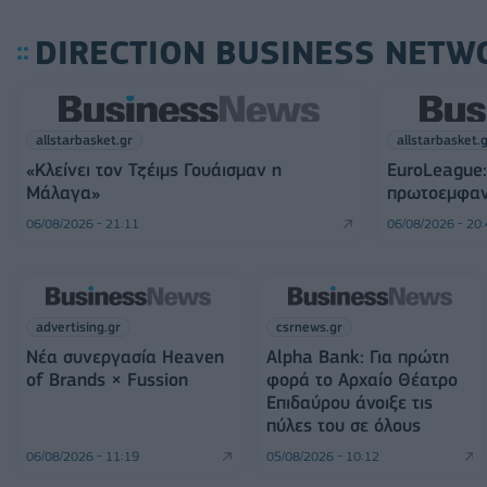
DIRECTION BUSINESS NETW
allstarbasket.gr
allstarbasket.
«Κλείνει τον Τζέιμς Γουάισμαν η
EuroLeague:
Μάλαγα»
πρωτοεμφαν
06/08/2026 - 21:11
06/08/2026 - 20
advertising.gr
csrnews.gr
Νέα συνεργασία Heaven
Alpha Bank: Για πρώτη
of Brands × Fussion
φορά το Αρχαίο Θέατρο
Επιδαύρου άνοιξε τις
πύλες του σε όλους
06/08/2026 - 11:19
05/08/2026 - 10:12