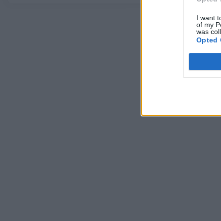
I want t
of my P
was col
Opted 