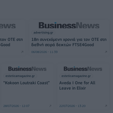
advertising.gr
 τον ΟΤΕ στη
18η συνεχόμενη χρονιά για τον ΟΤΕ στη
4Good
διεθνή σειρά δεικτών FTSE4Good
06/08/2026 - 11:39
esteticamagazine.gr
esteticamagazine.gr
“Kokoon Loutraki Coast”
Aveda I One for All
Leave in Elixir
28/07/2026 - 12:07
22/07/2026 - 13:20