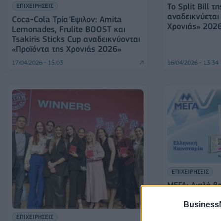
Το Split Bill τ
ΕΠΙΧΕΙΡΗΣΕΙΣ
αναδεικνύεται
Coca-Cola Τρία Έψιλον: Amita
Χρονιάς» 202
Lemonades, Frulite BOOST και
Tsakiris Sticks Cup αναδεικνύονται
«Προϊόντα της Χρονιάς 2026»
17/04/2026 - 15:03
16/04/2026 - 13:34
ΕΠΙΧΕΙΡΗΣΕΙΣ
ΜΕΓΑ: Διπλή β
«Προϊόν της Χ
Business
ΕΠΙΧΕΙΡΗΣΕΙΣ