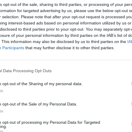
ENDLESS EC: Το Μαλακτικό
to opt-out of the sale, sharing to third parties, or processing of your per
#goodmood Dream+ Pouch
formation for targeted advertising by us, please use the below opt-out s
αναδείχθηκε «Προϊόν της Χρονιά
r selection. Please note that after your opt-out request is processed y
2026»
eing interest-based ads based on personal information utilized by us or
08/04/2026 - 14:25
disclosed to third parties prior to your opt-out. You may separately opt-
losure of your personal information by third parties on the IAB’s list of
. This information may also be disclosed by us to third parties on the
IA
Participants
that may further disclose it to other third parties.
l Data Processing Opt Outs
o opt-out of the Sharing of my personal data.
In
ΕΠΙΧΕΙΡΗΣΕΙΣ
Προϊόν της Χρονιάς 2026: Η
o opt-out of the Sale of my Personal Data.
καινοτομία των ελληνικών
 Hellas: Διπλή
In
επιχειρήσεων στο προσκήνιο - Οι
 θεσμό «Προϊόν της
μεγάλοι νικητές
»
to opt-out of processing my Personal Data for Targeted
ing.
07/04/2026 - 13:31
In