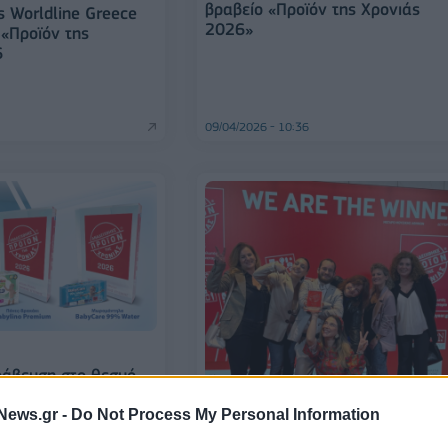
βραβείο «Προϊόν της Χρονιάς
ης Worldline Greece
2026»
 «Προϊόν της
6
09/04/2026 - 10:36
ράβευση στο θεσμό
ρονιάς 2026»
News.gr -
Do Not Process My Personal Information
ΕΠΙΧΕΙΡΗΣΕΙΣ