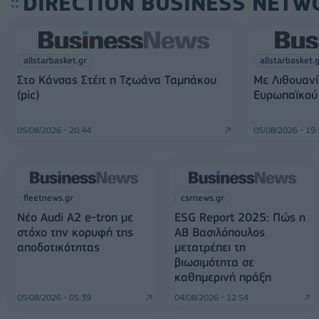
DIRECTION BUSINESS NETW
allstarbasket.gr
allstarbasket.
Στο Κάνσας Στέιτ η Τζωάνα Ταμπάκου
Με Λιθουανί
(pic)
Ευρωπαϊκού 
05/08/2026 - 20:44
05/08/2026 - 19
fleetnews.gr
csrnews.gr
Νέο Audi A2 e-tron με
ESG Report 2025: Πώς η
στόχο την κορυφή της
ΑΒ Βασιλόπουλος
αποδοτικότητας
μετατρέπει τη
βιωσιμότητα σε
καθημερινή πράξη
05/08/2026 - 05:39
04/08/2026 - 12:54