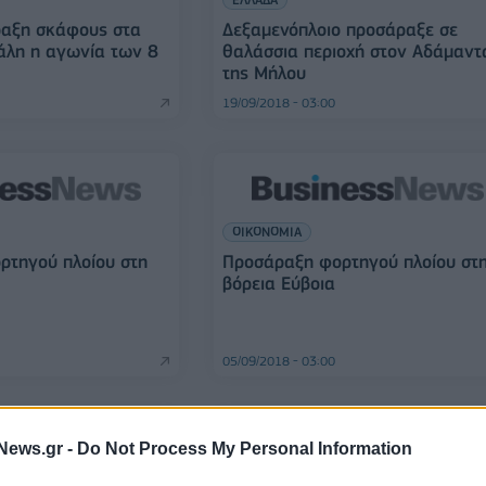
ραξη σκάφους στα
Δεξαμενόπλοιο προσάραξε σε
άλη η αγωνία των 8
θαλάσσια περιοχή στον Αδάμαντ
της Μήλου
19/09/2018 - 03:00
ΟΙΚΟΝΟΜΙΑ
ρτηγού πλοίου στη
Προσάραξη φορτηγού πλοίου στ
βόρεια Εύβοια
05/09/2018 - 03:00
News.gr -
Do Not Process My Personal Information