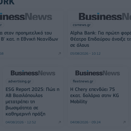
ORK
gr
csrnews.gr
α στον προημιτελικό του
Alpha Bank: Για πρώτη φορ
Β' κατ. η Εθνική Νεανίδων
Θέατρο Επιδαύρου άνοιξε τι
σε όλους
:58
05/08/2026 - 10:12
advertising.gr
fleetnews.gr
ESG Report 2025: Πώς η
Η Chery επενδύει 75
ΑΒ Βασιλόπουλος
εκατ. δολάρια στην KG
μετατρέπει τη
Mobility
βιωσιμότητα σε
καθημερινή πράξη
04/08/2026 - 12:52
04/08/2026 - 09:24