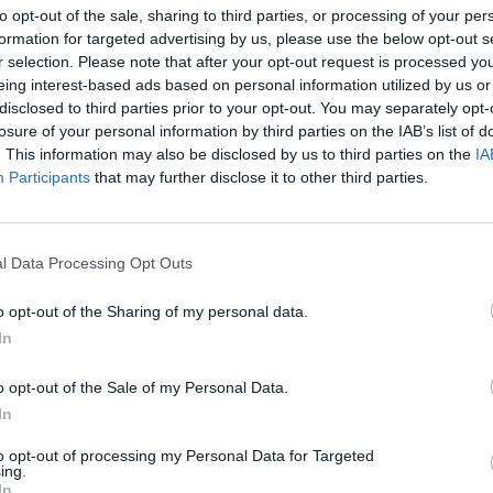
ΕΛΛΑΔΑ
to opt-out of the sale, sharing to third parties, or processing of your per
Σώοι στην Ίο οι 205 επιβάτες το
formation for targeted advertising by us, please use the below opt-out s
Blue Star Patmos
ικής Άμυνας: «Θα
r selection. Please note that after your opt-out request is processed y
α για την προσάραξη
eing interest-based ads based on personal information utilized by us or
 Κανάρης»
disclosed to third parties prior to your opt-out. You may separately opt-
losure of your personal information by third parties on the IAB’s list of
30/08/2017 - 03:00
. This information may also be disclosed by us to third parties on the
IA
Participants
that may further disclose it to other third parties.
ΟΙΚΟΝΟΜΙΑ
l Data Processing Opt Outs
όπλοο το Flying Cat
Eπιστρέφει αξιόπλοο το Flying C
4
o opt-out of the Sharing of my personal data.
In
27/07/2015 - 03:00
o opt-out of the Sale of my Personal Data.
In
to opt-out of processing my Personal Data for Targeted
ing.
In