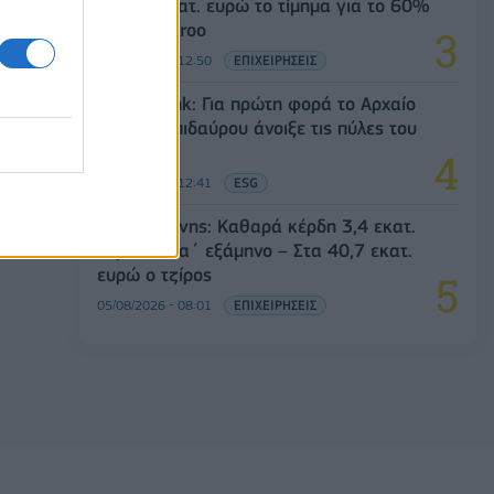
Στα 10 εκατ. ευρώ το τίμημα για το 60%
του Jackaroo
05/08/2026 - 12:50
ΕΠΙΧΕΙΡΗΣΕΙΣ
Alpha Bank: Για πρώτη φορά το Αρχαίο
Θέατρο Επιδαύρου άνοιξε τις πύλες του
σε όλους
05/08/2026 - 12:41
ESG
Παπουτσάνης: Καθαρά κέρδη 3,4 εκατ.
ευρώ στο α΄ εξάμηνο – Στα 40,7 εκατ.
ευρώ ο τζίρος
05/08/2026 - 08:01
ΕΠΙΧΕΙΡΗΣΕΙΣ