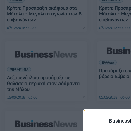
Κρήτη: Προσάραξη σκάφους στα
Κρήτη: Προσά
Μάταλα - Μεγάλη η αγωνία των 8
Μάταλα - Μεγ
επιβαινόντων
επιβαινόντων
07/12/2018 - 02:00
07/12/2018 - 02:00
ΕΛΛΑΔΑ
ΟΙΚΟΝΟΜΙΑ
Προσάραξη φο
βόρεια Εύβοια
Δεξαμενόπλοιο προσάραξε σε
θαλάσσια περιοχή στον Αδάμαντα
της Μήλου
19/09/2018 - 03:00
05/09/2018 - 03:00
Business