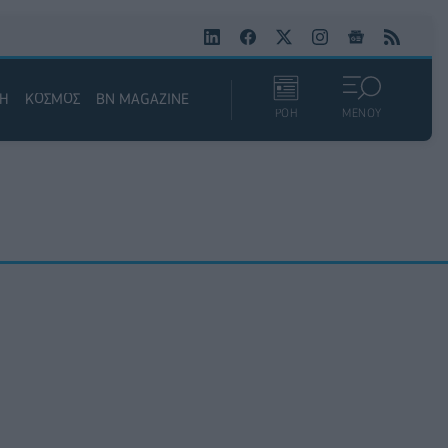
ΚΗ
ΚΟΣΜΟΣ
BN MAGAZINE
ΡΟΗ
ΜΕΝΟΥ