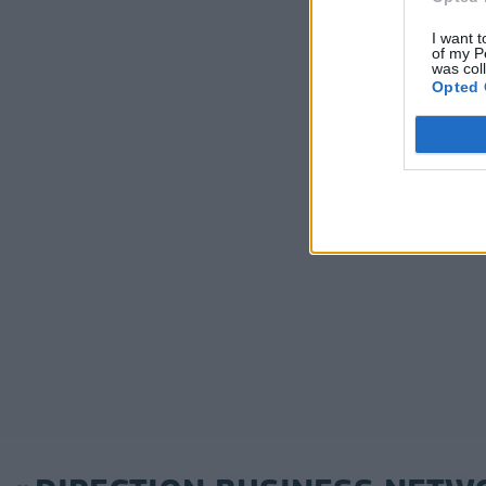
I want t
of my P
was col
Opted 