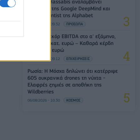
Ο Demis Hassabis αναλαμβάνει
Πρόεδρος της Google DeepMind και
Chief Scientist της Alphabet
06/08/2026 - 09:32
ΠΡΟΣΩΠΑ
Metlen: Ρεκόρ EBITDA στο α' εξάμηνο,
στα 550 εκατ. ευρώ – Καθαρά κέρδη
313 εκατ. ευρώ
06/08/2026 - 09:12
ΕΠΙΧΕΙΡΗΣΕΙΣ
Ρωσία: Η Μόσχα δηλώνει ότι κατέρριψε
605 ουκρανικά drones τη νύχτα -
Ελαφρές ζημιές σε αποθήκη της
Wildberries
06/08/2026 - 10:30
ΚΟΣΜΟΣ