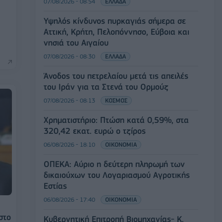
07/08/2026 - 08:54
ΕΛΛΑΔΑ
Υψηλός κίνδυνος πυρκαγιάς σήμερα σε
Αττική, Κρήτη, Πελοπόννησο, Εύβοια και
νησιά του Αιγαίου
07/08/2026 - 08:30
ΕΛΛΑΔΑ
Άνοδος του πετρελαίου μετά τις απειλές
του Ιράν για τα Στενά του Ορμούζ
07/08/2026 - 08:13
ΚΟΣΜΟΣ
Χρηματιστήριο: Πτώση κατά 0,59%, στα
320,42 εκατ. ευρώ ο τζίρος
06/08/2026 - 18:10
ΟΙΚΟΝΟΜΙΑ
ΟΠΕΚΑ: Αύριο η δεύτερη πληρωμή των
δικαιούχων του Λογαριασμού Αγροτικής
Εστίας
06/08/2026 - 17:40
ΟΙΚΟΝΟΜΙΑ
στο
Κυβερνητική Επιτροπή Βιομηχανίας- Κ.