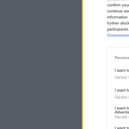
confirm you
continue se
information 
further disc
participants
Downstream 
Persona
I want t
Opted 
I want t
Opted 
I want 
Advertis
Opted 
I want t