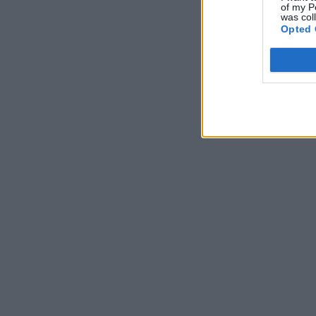
of my P
was col
Opted 