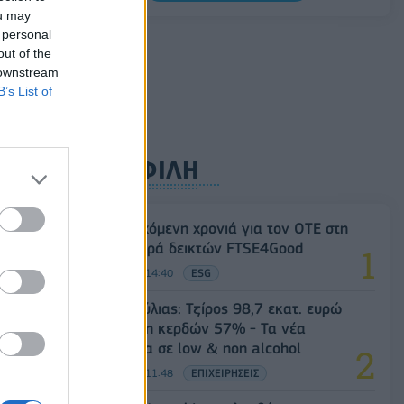
Γενικός Δείκτης Τιμών, με άνοδο 0,15%
ou may
 personal
06/08/2026 - 15:46
ΟΙΚΟΝΟΜΙΑ
out of the
 downstream
B’s List of
ΔΗΜΟΦΙΛΗ
18η συνεχόμενη χρονιά για τον ΟΤΕ στη
διεθνή σειρά δεικτών FTSE4Good
06/08/2026 - 14:40
ESG
Β.Σ. Καρούλιας: Τζίρος 98,7 εκατ. ευρώ
και αύξηση κερδών 57% - Τα νέα
στοιχήματα σε low & non alcohol
06/08/2026 - 11:48
ΕΠΙΧΕΙΡΗΣΕΙΣ