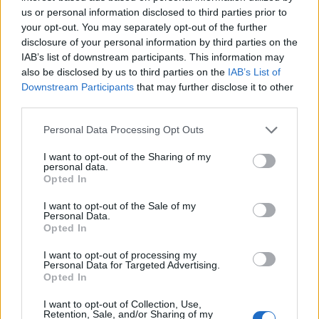
us or personal information disclosed to third parties prior to
Στρατηγική επένδυση του EFA GROUP στη Fractal
your opt-out. You may separately opt-out of the further
για την ανάπτυξη προηγμένων αμυντικών
disclosure of your personal information by third parties on the
τεχνολογιών
IAB’s list of downstream participants. This information may
07/08/2026 - 16:11
ΕΠΙΧΕΙΡΗΣΕΙΣ
also be disclosed by us to third parties on the
IAB’s List of
Downstream Participants
that may further disclose it to other
Συνάλλαγμα: Το ευρώ ενισχύεται 0,08%, στα
third parties.
1,1534 δολάρια
07/08/2026 - 15:45
ΟΙΚΟΝΟΜΙΑ
Personal Data Processing Opt Outs
Χρηματιστήριο: Στις 2.623,19 μονάδες ο Γενικός
I want to opt-out of the Sharing of my
Δείκτης Τιμών, με άνοδο 0,57%
personal data.
Opted In
07/08/2026 - 15:21
ΟΙΚΟΝΟΜΙΑ
I want to opt-out of the Sale of my
Νέο κύμα καύσωνα στην Ευρώπη – Θερμοκρασίες
Personal Data.
Opted In
άνω των 40°C σε Ιταλία, Ισπανία και Βαλκάνια
07/08/2026 - 14:58
ΚΟΣΜΟΣ
I want to opt-out of processing my
Personal Data for Targeted Advertising.
Fourlis: Συμφωνία για την πώληση συμμετοχής στο
Opted In
Sofia South Ring Mall έναντι 49,35 εκατ. ευρώ
I want to opt-out of Collection, Use,
07/08/2026 - 14:39
ΕΠΙΧΕΙΡΗΣΕΙΣ
Retention, Sale, and/or Sharing of my
ΟΛΕΣ ΟΙ ΕΙΔΗΣΕΙΣ