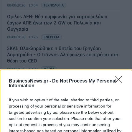
08/08/2026 - 10:54
ΤΕΧΝΟΛΟΓΙΑ
Όμιλος ΔΕΗ: Νέα συμφωνία για χαρτοφυλάκιο
έργων ΑΠΕ άνω των 2 GW σε Πολωνία και
Ουγγαρία
08/08/2026 - 10:26
ΕΝΕΡΓΕΙΑ
ΣΚΑΪ: Ολοκληρώθηκε η θητεία του Γρηγόρη
Δημητριάδη - Ο Γιάννης Αλαφούζος επιστρέφει στη
θέση του CEO
08/08/2026 - 10:02
MEDIA
ΥΠΑΑΤ: Επιπλέον 12,5 εκατ. ευρώ στις Περιφέρειες
BusinessNews.gr -
Do Not Process My Personal
Information
για την ενίσχυση της βιοασφάλειας
07/08/2026 - 17:02
ΟΙΚΟΝΟΜΙΑ
If you wish to opt-out of the sale, sharing to third parties, or
Deloitte Ελλάδος: Χρηματοοικονομικός σύμβουλος
processing of your personal or sensitive information for
της ΔΕΗ για την είσοδο στην πολωνική αγορά
targeted advertising by us, please use the below opt-out
ενέργειας
section to confirm your selection. Please note that after your
opt-out request is processed you may continue seeing
07/08/2026 - 16:38
ΕΠΙΧΕΙΡΗΣΕΙΣ
interest-based ads based on personal information utilized by