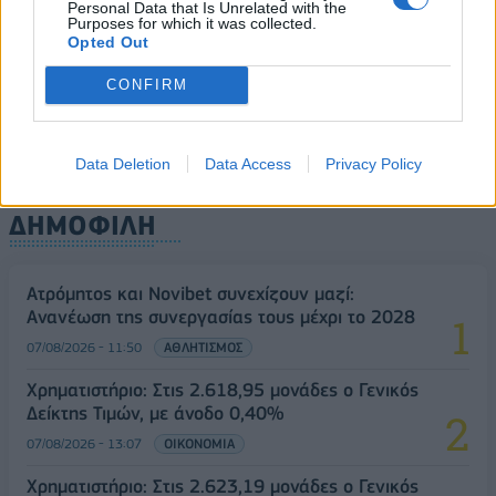
Personal Data that Is Unrelated with the
Purposes for which it was collected.
Opted Out
CONFIRM
Data Deletion
Data Access
Privacy Policy
ΔΗΜΟΦΙΛΗ
Ατρόμητος και Novibet συνεχίζουν μαζί:
Ανανέωση της συνεργασίας τους μέχρι το 2028
07/08/2026 - 11:50
ΑΘΛΗΤΙΣΜΟΣ
Χρηματιστήριο: Στις 2.618,95 μονάδες ο Γενικός
Δείκτης Τιμών, με άνοδο 0,40%
07/08/2026 - 13:07
ΟΙΚΟΝΟΜΙΑ
Χρηματιστήριο: Στις 2.623,19 μονάδες ο Γενικός