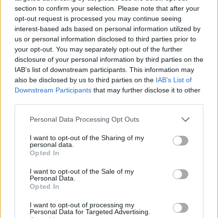
ΟΛΕΣ ΟΙ ΕΙΔΗΣΕΙΣ
section to confirm your selection. Please note that after your
opt-out request is processed you may continue seeing
interest-based ads based on personal information utilized by
us or personal information disclosed to third parties prior to
your opt-out. You may separately opt-out of the further
disclosure of your personal information by third parties on the
IAB’s list of downstream participants. This information may
also be disclosed by us to third parties on the
IAB’s List of
Downstream Participants
that may further disclose it to other
third parties.
ΔΗΜΟΦΙΛΗ
Personal Data Processing Opt Outs
HELLENiQ ENERGY: Κέρδη 393 εκατ. ευρώ στο α'
I want to opt-out of the Sharing of my
personal data.
εξάμηνο – Στα 734 εκατ. ευρώ τα EBITDA
Opted In
06/08/2026 - 08:05
ΕΠΙΧΕΙΡΗΣΕΙΣ
I want to opt-out of the Sale of my
Metlen: Ρεκόρ EBITDA στο α' εξάμηνο, στα 550
Personal Data.
Opted In
εκατ. ευρώ – Καθαρά κέρδη 313 εκατ. ευρώ
06/08/2026 - 09:12
ΕΠΙΧΕΙΡΗΣΕΙΣ
I want to opt-out of processing my
Personal Data for Targeted Advertising.