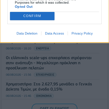
Purposes for which it was collected.
06/08/2026 - 17:18
ΠΟΛΙΤΙΚΗ
Opted Out
Από τις 28 Αυγούστου η ψηφιακή ενεργοποίηση της
CONFIRM
Κάρτας Αγρότη μέσω της ΕΑΕ 2026
06/08/2026 - 16:51
ΟΙΚΟΝΟΜΙΑ
Data Deletion
Data Access
Privacy Policy
Eurobank: Εξελίξεις και προοπτικές στις αγορές
πετρελαίου και φυσικού αερίου στην Ευρώπη
06/08/2026 - 16:20
ΕΝΕΡΓΕΙΑ
Οι ελληνικές scale-ups επιχειρήσεις στρέφονται
στην ανάπτυξη - Μεγαλύτερη πρόκληση η
προσέλκυση πελατών
06/08/2026 - 15:56
ΕΠΙΧΕΙΡΗΣΕΙΣ
Χρηματιστήριο: Στις 2.627,95 μονάδες ο Γενικός
Δείκτης Τιμών, με άνοδο 0,15%
06/08/2026 - 15:46
ΟΙΚΟΝΟΜΙΑ
ΟΛΕΣ ΟΙ ΕΙΔΗΣΕΙΣ