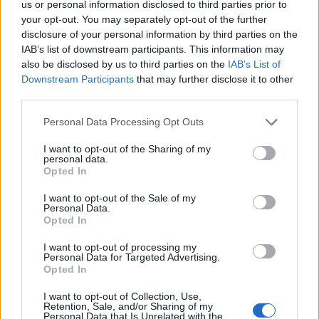
us or personal information disclosed to third parties prior to
07/08/2026 - 08:54
ΕΛΛΑΔΑ
your opt-out. You may separately opt-out of the further
disclosure of your personal information by third parties on the
Υψηλός κίνδυνος πυρκαγιάς σήμερα σε Αττική,
IAB’s list of downstream participants. This information may
Κρήτη, Πελοπόννησο, Εύβοια και νησιά του Αιγαίου
also be disclosed by us to third parties on the
IAB’s List of
07/08/2026 - 08:30
ΕΛΛΑΔΑ
Downstream Participants
that may further disclose it to other
third parties.
Άνοδος του πετρελαίου μετά τις απειλές του Ιράν
για τα Στενά του Ορμούζ
Personal Data Processing Opt Outs
07/08/2026 - 08:13
ΚΟΣΜΟΣ
I want to opt-out of the Sharing of my
personal data.
Χρηματιστήριο: Πτώση κατά 0,59%, στα 320,42
Opted In
εκατ. ευρώ ο τζίρος
I want to opt-out of the Sale of my
06/08/2026 - 18:10
ΟΙΚΟΝΟΜΙΑ
Personal Data.
Opted In
ΟΠΕΚΑ: Αύριο η δεύτερη πληρωμή των δικαιούχων
του Λογαριασμού Αγροτικής Εστίας
I want to opt-out of processing my
Personal Data for Targeted Advertising.
06/08/2026 - 17:40
ΟΙΚΟΝΟΜΙΑ
Opted In
Κυβερνητική Επιτροπή Βιομηχανίας- Κ. Μητσοτάκης:
I want to opt-out of Collection, Use,
Στρατηγική προτεραιότητα η ενίσχυση της
Retention, Sale, and/or Sharing of my
βιομηχανίας
Personal Data that Is Unrelated with the