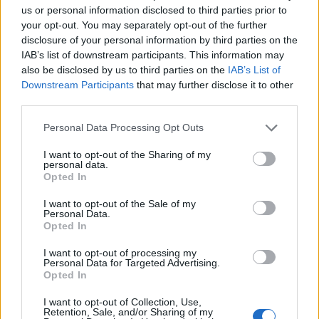
Άνοδος του πετρελαίου μετά τις απειλές του Ιράν
us or personal information disclosed to third parties prior to
για τα Στενά του Ορμούζ
your opt-out. You may separately opt-out of the further
07/08/2026 - 08:13
ΚΟΣΜΟΣ
disclosure of your personal information by third parties on the
IAB’s list of downstream participants. This information may
Χρηματιστήριο: Πτώση κατά 0,59%, στα 320,42
also be disclosed by us to third parties on the
IAB’s List of
εκατ. ευρώ ο τζίρος
Downstream Participants
that may further disclose it to other
06/08/2026 - 18:10
ΟΙΚΟΝΟΜΙΑ
third parties.
ΟΠΕΚΑ: Αύριο η δεύτερη πληρωμή των δικαιούχων
Personal Data Processing Opt Outs
του Λογαριασμού Αγροτικής Εστίας
I want to opt-out of the Sharing of my
06/08/2026 - 17:40
ΟΙΚΟΝΟΜΙΑ
personal data.
Opted In
Κυβερνητική Επιτροπή Βιομηχανίας- Κ. Μητσοτάκης:
Στρατηγική προτεραιότητα η ενίσχυση της
I want to opt-out of the Sale of my
Personal Data.
βιομηχανίας
Opted In
06/08/2026 - 17:18
ΠΟΛΙΤΙΚΗ
I want to opt-out of processing my
Από τις 28 Αυγούστου η ψηφιακή ενεργοποίηση της
Personal Data for Targeted Advertising.
Opted In
Κάρτας Αγρότη μέσω της ΕΑΕ 2026
06/08/2026 - 16:51
ΟΙΚΟΝΟΜΙΑ
I want to opt-out of Collection, Use,
Retention, Sale, and/or Sharing of my