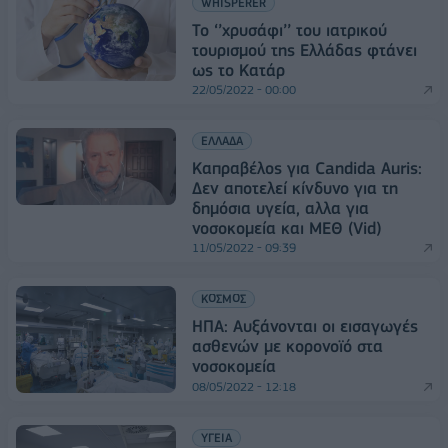
WHISPERER
Το ‘’χρυσάφι’’ του ιατρικού
τουρισμού της Ελλάδας φτάνει
ως το Κατάρ
22/05/2022 - 00:00
ΕΛΛΑΔΑ
Καπραβέλος για Candida Auris:
Δεν αποτελεί κίνδυνο για τη
δημόσια υγεία, αλλα για
νοσοκομεία και ΜΕΘ (Vid)
11/05/2022 - 09:39
ΚΟΣΜΟΣ
ΗΠΑ: Αυξάνονται οι εισαγωγές
ασθενών με κορονοϊό στα
νοσοκομεία
08/05/2022 - 12:18
ΥΓΕΙΑ