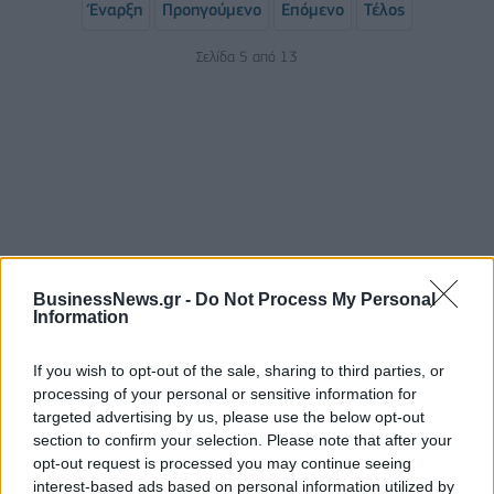
Έναρξη
Προηγούμενο
Επόμενο
Τέλος
Σελίδα 5 από 13
BusinessNews.gr -
Do Not Process My Personal
Information
ΡΟΗ ΕΙΔΗΣΕΩΝ
If you wish to opt-out of the sale, sharing to third parties, or
processing of your personal or sensitive information for
Υψηλός κίνδυνος πυρκαγιάς σήμερα σε Αττική,
targeted advertising by us, please use the below opt-out
Κρήτη, Πελοπόννησο, Εύβοια και νησιά του Αιγαίου
section to confirm your selection. Please note that after your
07/08/2026 - 08:30
ΕΛΛΑΔΑ
opt-out request is processed you may continue seeing
interest-based ads based on personal information utilized by