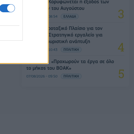
Πειραιάς: Κορυφώνεται η έξοδος των
αδειούχων του Αυγούστου
07/08/2026 - 08:54
ΕΛΛΑΔΑ
Ειδικό Χωροταξικό Πλαίσιο για τον
Τουρισμό: Στρατηγικό εργαλείο για
βιώσιμη τουριστική ανάπτυξη
07/08/2026 - 10:43
ΠΟΛΙΤΙΚΗ
Χρ. Δήμας: «Προχωρούν τα έργα σε όλο
το μήκος του ΒΟΑΚ»
07/08/2026 - 09:50
ΠΟΛΙΤΙΚΗ