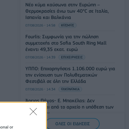
Νέο κύμα καύσωνα στην Ευρώπη –
Θερμοκρασίες άνω των 40°C σε Ιταλία,
Ισπανία και Βαλκάνια
07/08/2026 - 14:58
ΚΟΣΜΟΣ
Fourlis: Συμφωνία για την πώληση
συμμετοχής στο Sofia South Ring Mall
έναντι 49,35 εκατ. ευρώ
07/08/2026 - 14:39
ΕΠΙΧΕΙΡΗΣΕΙΣ
ΥΠΠΟ: Επιχορηγήσεις 1.106.000 ευρώ για
την ενίσχυση των Πολυθεματικών
Φεστιβάλ σε όλη την Ελλάδα
07/08/2026 - 14:34
ΟΙΚΟΝΟΜΙΑ
Άρειος Πάγος- Ε. Μπακέλας: Δεν
ανασύρεται από το αρχείο η υπόθεση των
υποκλοπών
07/08/2026 - 14:11
ΕΛΛΑΔΑ
ΟΛΕΣ ΟΙ ΕΙΔΗΣΕΙΣ
sonal or