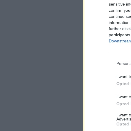
sensitive in
confirm you
continue se
information 
further disc
participants
Downstream 
Persona
I want t
Opted 
I want t
Opted 
I want 
Advertis
Opted 