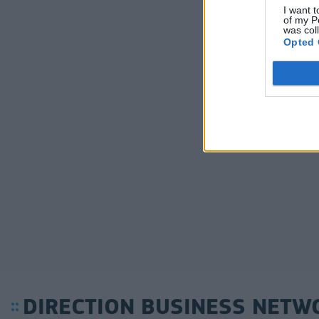
I want t
of my P
was col
Opted 
DIRECTION BUSINESS NETW