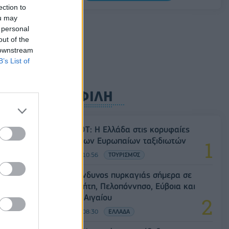
Σαουδική Αραβία, Τουρκία και Πακιστάν
ection to
υπογράφουν κοινή αμυντική συμφωνία
ou may
 personal
07/08/2026 - 13:47
ΚΟΣΜΟΣ
out of the
 downstream
B’s List of
ΔΗΜΟΦΙΛΗ
Έρευνα ΕΟΤ: Η Ελλάδα στις κορυφαίες
επιλογές των Ευρωπαίων ταξιδιωτών
07/08/2026 - 10:56
ΤΟΥΡΙΣΜΟΣ
Υψηλός κίνδυνος πυρκαγιάς σήμερα σε
Αττική, Κρήτη, Πελοπόννησο, Εύβοια και
νησιά του Αιγαίου
07/08/2026 - 08:30
ΕΛΛΑΔΑ