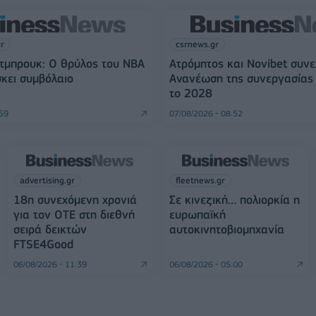
gr
csrnews.gr
τμπρουκ: Ο θρύλος του NBA
Ατρόμητος και Novibet συνε
σκει συμβόλαιο
Ανανέωση της συνεργασίας 
το 2028
:59
07/08/2026 - 08:52
advertising.gr
fleetnews.gr
18η συνεχόμενη χρονιά
Σε κινεζική… πολιορκία η
για τον ΟΤΕ στη διεθνή
ευρωπαϊκή
σειρά δεικτών
αυτοκινητοβιομηχανία
FTSE4Good
06/08/2026 - 11:39
06/08/2026 - 05:00