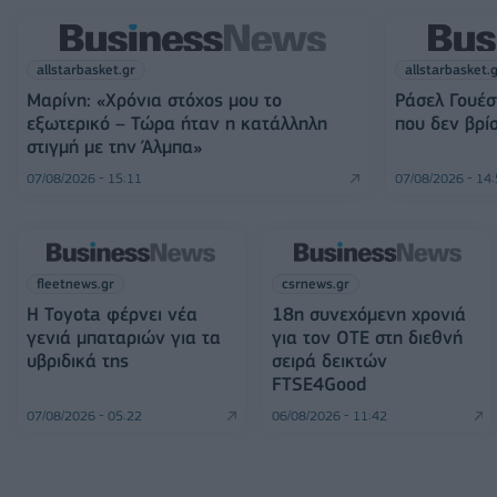
allstarbasket.gr
allstarbasket.
Μαρίνη: «Χρόνια στόχος μου το
Ράσελ Γουέσ
εξωτερικό – Τώρα ήταν η κατάλληλη
που δεν βρί
στιγμή με την Άλμπα»
07/08/2026 - 15:11
07/08/2026 - 14
fleetnews.gr
csrnews.gr
Η Toyota φέρνει νέα
18η συνεχόμενη χρονιά
γενιά μπαταριών για τα
για τον ΟΤΕ στη διεθνή
υβριδικά της
σειρά δεικτών
FTSE4Good
07/08/2026 - 05:22
06/08/2026 - 11:42