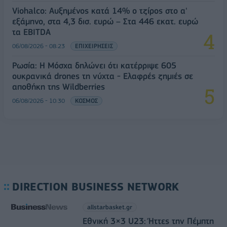
Viohalco: Αυξημένος κατά 14% ο τζίρος στο α'
εξάμηνο, στα 4,3 δισ. ευρώ – Στα 446 εκατ. ευρώ
τα EBITDA
06/08/2026 - 08:23
ΕΠΙΧΕΙΡΗΣΕΙΣ
Ρωσία: Η Μόσχα δηλώνει ότι κατέρριψε 605
ουκρανικά drones τη νύχτα - Ελαφρές ζημιές σε
αποθήκη της Wildberries
06/08/2026 - 10:30
ΚΟΣΜΟΣ
DIRECTION BUSINESS NETWORK
allstarbasket.gr
Εθνική 3×3 U23: Ήττες την Πέμπτη