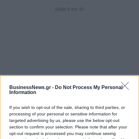
Σελίδα 8 από 30
ΡΟΗ ΕΙΔΗΣΕΩΝ
BusinessNews.gr -
Do Not Process My Personal
Information
Χρηματιστήριο: Πτώση κατά 0,59%, στα 320,42
If you wish to opt-out of the sale, sharing to third parties, or
εκατ. ευρώ ο τζίρος
processing of your personal or sensitive information for
targeted advertising by us, please use the below opt-out
06/08/2026 - 18:10
ΟΙΚΟΝΟΜΙΑ
section to confirm your selection. Please note that after your
ΟΠΕΚΑ: Αύριο η δεύτερη πληρωμή των δικαιούχων
opt-out request is processed you may continue seeing
του Λογαριασμού Αγροτικής Εστίας