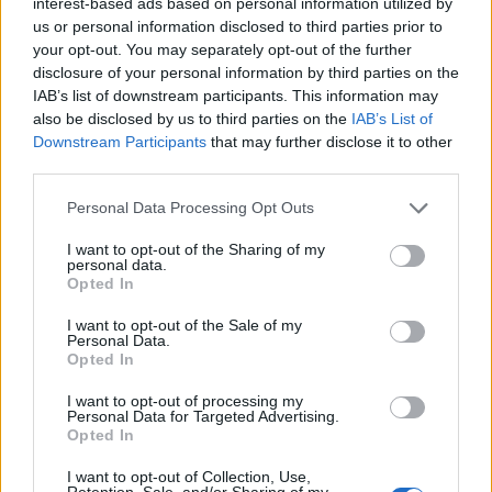
interest-based ads based on personal information utilized by
us or personal information disclosed to third parties prior to
06/08/2026 - 17:40
ΟΙΚΟΝΟΜΙΑ
your opt-out. You may separately opt-out of the further
Κυβερνητική Επιτροπή Βιομηχανίας- Κ. Μητσοτάκης:
disclosure of your personal information by third parties on the
Στρατηγική προτεραιότητα η ενίσχυση της
IAB’s list of downstream participants. This information may
βιομηχανίας
also be disclosed by us to third parties on the
IAB’s List of
Downstream Participants
that may further disclose it to other
06/08/2026 - 17:18
ΠΟΛΙΤΙΚΗ
third parties.
Από τις 28 Αυγούστου η ψηφιακή ενεργοποίηση της
Personal Data Processing Opt Outs
Κάρτας Αγρότη μέσω της ΕΑΕ 2026
06/08/2026 - 16:51
ΟΙΚΟΝΟΜΙΑ
I want to opt-out of the Sharing of my
personal data.
Opted In
Eurobank: Εξελίξεις και προοπτικές στις αγορές
πετρελαίου και φυσικού αερίου στην Ευρώπη
I want to opt-out of the Sale of my
06/08/2026 - 16:20
ΕΝΕΡΓΕΙΑ
Personal Data.
Opted In
Οι ελληνικές scale-ups επιχειρήσεις στρέφονται
I want to opt-out of processing my
στην ανάπτυξη - Μεγαλύτερη πρόκληση η
Personal Data for Targeted Advertising.
προσέλκυση πελατών
Opted In
06/08/2026 - 15:56
ΕΠΙΧΕΙΡΗΣΕΙΣ
I want to opt-out of Collection, Use,
Retention, Sale, and/or Sharing of my