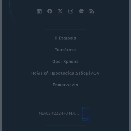
Η Εταιρεία
Ταυτότητα
Όροι Χρήσης
Πολιτική Προστασίας Δεδομένων
Επικοινωνία
ΜΕΛΟΣ #232470 Μ.Η.Τ.