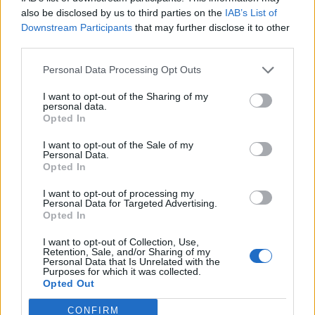
also be disclosed by us to third parties on the
IAB’s List of
Downstream Participants
that may further disclose it to other
Η Vendora επεκτείνεται σε 27 χώρες της
third parties.
Ευρωπαϊκή 'Ενωσης
05/08/2026 - 10:52
Personal Data Processing Opt Outs
ΕΠΙΧΕΙΡΗΣΕΙΣ
SpaceX: Άλμα 92% στα έσοδα του α' τριμήνου στα
I want to opt-out of the Sharing of my
personal data.
7,8 δισ. δολάρια
Opted In
05/08/2026 - 08:44
ΤΕΧΝΟΛΟΓΙΑ
I want to opt-out of the Sale of my
Personal Data.
Evergood: Άγγιξε τα 300 εκατ. ο τζίρος- Στα 10
Opted In
εκατ. ευρώ το τίμημα για το 60% του Jackaroo
05/08/2026 - 12:50
ΕΠΙΧΕΙΡΗΣΕΙΣ
I want to opt-out of processing my
Personal Data for Targeted Advertising.
Opted In
Παπουτσάνης: Καθαρά κέρδη 3,4 εκατ. ευρώ στο
α΄ εξάμηνο – Στα 40,7 εκατ. ευρώ ο τζίρος
I want to opt-out of Collection, Use,
Retention, Sale, and/or Sharing of my
05/08/2026 - 08:01
ΕΠΙΧΕΙΡΗΣΕΙΣ
Personal Data that Is Unrelated with the
Purposes for which it was collected.
Cenergy Holdings: Άνοδος 45% στα καθαρά κέρδη
Opted Out
του α΄ εξαμήνου, στα 138 εκατ. ευρώ
CONFIRM
05/08/2026 - 08:19
ΕΠΙΧΕΙΡΗΣΕΙΣ