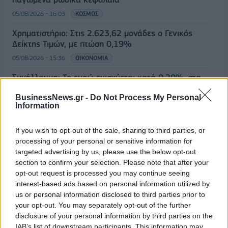
05/08/2026 - 16:03
ΚΟΣΜΟΣ
Χρηματιστήριο: Στις 2.623,62 μονάδες ο Γενικός
Δείκτης Τιμών, με πτώση 0,19%
05/08/2026 - 15:36
ΟΙΚΟΝΟΜΙΑ
Συνάλλαγμα: Το ευρώ ενισχύεται κατά 0,20%, στα
1,1557 δολάρια
BusinessNews.gr -
Do Not Process My Personal
05/08/2026 - 15:28
ΟΙΚΟΝΟΜΙΑ
Information
ΟΛΕΣ ΟΙ ΕΙΔΗΣΕΙΣ
If you wish to opt-out of the sale, sharing to third parties, or
processing of your personal or sensitive information for
targeted advertising by us, please use the below opt-out
section to confirm your selection. Please note that after your
opt-out request is processed you may continue seeing
interest-based ads based on personal information utilized by
us or personal information disclosed to third parties prior to
your opt-out. You may separately opt-out of the further
disclosure of your personal information by third parties on the
ΔΗΜΟΦΙΛΗ
IAB’s list of downstream participants. This information may