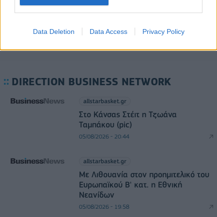
Data Deletion
Data Access
Privacy Policy
DIRECTION BUSINESS NETWORK
allstarbasket.gr
Στο Κάνσας Στέιτ η Τζωάνα
Ταμπάκου (pic)
05/08/2026 - 20:44
allstarbasket.gr
Με Λιθουανία στον προημιτελικό του
Ευρωπαϊκού Β' κατ. η Εθνική
Νεανίδων
05/08/2026 - 19:58