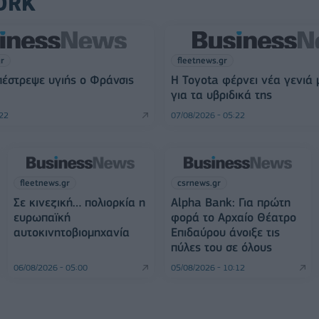
ORK
gr
fleetnews.gr
πέστρεψε υγιής ο Φράνσις
Η Toyota φέρνει νέα γενιά
για τα υβριδικά της
:22
07/08/2026 - 05:22
fleetnews.gr
csrnews.gr
Σε κινεζική… πολιορκία η
Alpha Bank: Για πρώτη
ευρωπαϊκή
φορά το Αρχαίο Θέατρο
αυτοκινητοβιομηχανία
Επιδαύρου άνοιξε τις
πύλες του σε όλους
06/08/2026 - 05:00
05/08/2026 - 10:12