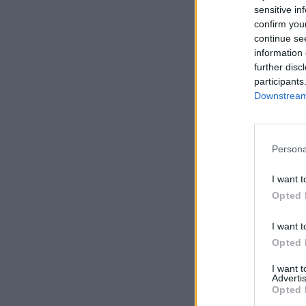
sensitive in
confirm you
continue se
information 
further disc
participants
Downstream 
Persona
I want t
Opted 
I want t
Opted 
I want 
Advertis
Opted 