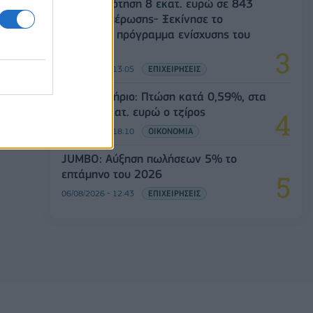
Χρηματοδότηση 8 εκατ. ευρώ σε 843
μέσα ενημέρωσης- Ξεκίνησε το
πενταετές πρόγραμμα ενίσχυσης του
Τύπου
06/08/2026 - 13:05
ΕΠΙΧΕΙΡΗΣΕΙΣ
Χρηματιστήριο: Πτώση κατά 0,59%, στα
320,42 εκατ. ευρώ ο τζίρος
06/08/2026 - 18:10
ΟΙΚΟΝΟΜΙΑ
JUMBO: Αύξηση πωλήσεων 5% το
επτάμηνο του 2026
06/08/2026 - 12:43
ΕΠΙΧΕΙΡΗΣΕΙΣ