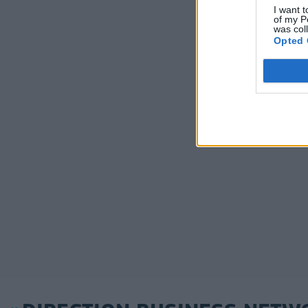
I want t
of my P
was col
Opted 