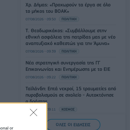
Χρ. Δήμας: «Προχωρούν τα έργα σε όλο
το μήκος του ΒΟΑΚ»
07/08/2026 - 09:50
ΠΟΛΙΤΙΚΗ
Τ. Θεοδωρικάκος: «Συμβάλλουμε στην
εθνική ασφάλεια της πατρίδας μας με νέο
αναπτυξιακό καθεστώς για την Άμυνα»
07/08/2026 - 09:39
ΠΟΛΙΤΙΚΗ
Νέα στρατηγική συνεργασία της ΓΓ
Επικοινωνίας και Ενημέρωσης με το ΕΙΕ
07/08/2026 - 09:22
ΠΟΛΙΤΙΚΗ
Ταϊλάνδη: Επτά νεκροί, 15 τραυματίες από
πυροβολισμούς σε σχολείο - Αυτοκτόνησε
ο δράστης
07/08/2026 - 09:11
ΚΟΣΜΟΣ
Πειραιάς: Κορυφώνεται η έξοδος των
ΟΛΕΣ ΟΙ ΕΙΔΗΣΕΙΣ
αδειούχων του Αυγούστου
sonal or