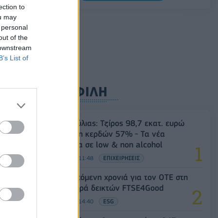
ection to
07/08/2026 - 08:54
ΕΛΛΑΔΑ
ou may
 personal
out of the
 downstream
B’s List of
ΔΗΜΟΦΙΛΗ
Β.Σ. Καρούλιας: Τζίρος 98,7 εκατ. ευρώ
και αύξηση κερδών 57% - Τα νέα
στοιχήματα σε low & non alcohol
06/08/2026 - 11:48
ΕΠΙΧΕΙΡΗΣΕΙΣ
18η συνεχόμενη χρονιά για τον ΟΤΕ στη
διεθνή σειρά δεικτών FTSE4Good
06/08/2026 - 14:40
ESG