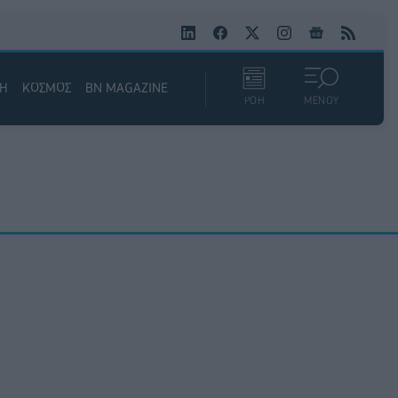
ΚΗ
ΚΟΣΜΟΣ
BN MAGAZINE
ΡΟΗ
ΜΕΝΟΥ