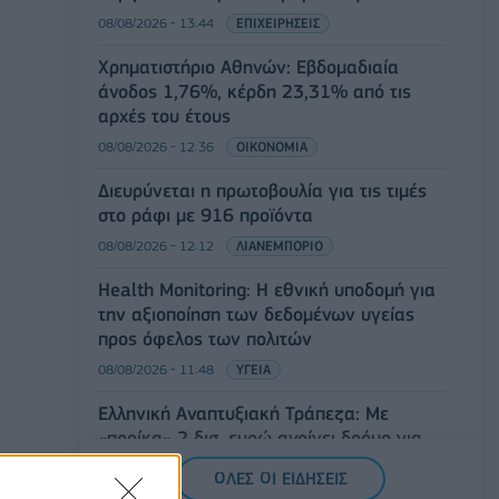
08/08/2026 - 13:44
ΕΠΙΧΕΙΡΗΣΕΙΣ
Χρηματιστήριο Αθηνών: Εβδομαδιαία
άνοδος 1,76%, κέρδη 23,31% από τις
αρχές του έτους
08/08/2026 - 12:36
ΟΙΚΟΝΟΜΙΑ
Διευρύνεται η πρωτοβουλία για τις τιμές
στο ράφι με 916 προϊόντα
08/08/2026 - 12:12
ΛΙΑΝΕΜΠΟΡΙΟ
Health Monitoring: Η εθνική υποδομή για
την αξιοποίηση των δεδομένων υγείας
προς όφελος των πολιτών
08/08/2026 - 11:48
ΥΓΕΙΑ
Ελληνική Αναπτυξιακή Τράπεζα: Με
«προίκα» 2 δισ. ευρώ ανοίγει δρόμο για
δάνεια έως 5 δισ. σε μικρομεσαίες
ΟΛΕΣ ΟΙ ΕΙΔΗΣΕΙΣ
08/08/2026 - 11:22
ΤΡΑΠΕΖΕΣ