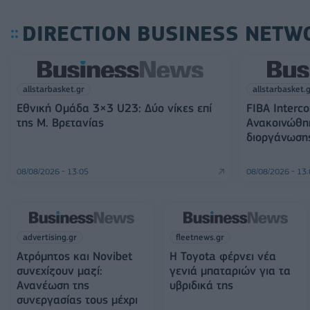
DIRECTION BUSINESS NETW
allstarbasket.gr
allstarbasket.
Εθνική Ομάδα 3×3 U23: Δύο νίκες επί
FIBA Interco
της Μ. Βρετανίας
Ανακοινώθη
διοργάνωση
08/08/2026 - 13:05
08/08/2026 - 13
advertising.gr
fleetnews.gr
Ατρόμητος και Novibet
Η Toyota φέρνει νέα
συνεχίζουν μαζί:
γενιά μπαταριών για τα
Ανανέωση της
υβριδικά της
συνεργασίας τους μέχρι