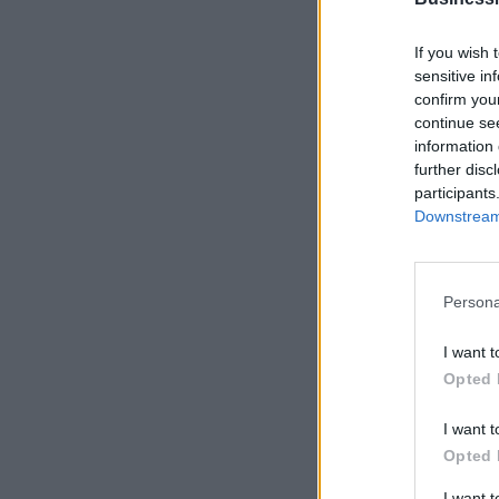
If you wish 
sensitive in
confirm you
continue se
information 
further disc
participants
Downstream 
Persona
I want t
Opted 
I want t
Opted 
I want 