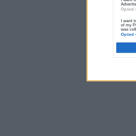
Advertis
Opted 
I want t
of my P
was col
Opted 