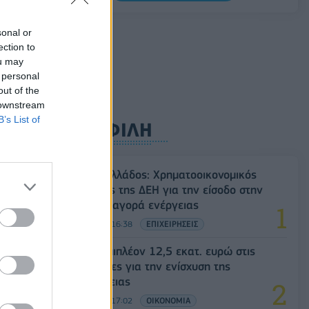
5G παντού, 6G στον ορίζοντα: Πού
sonal or
βρίσκεται η Ελλάδα στη μεγάλη
ection to
τεχνολογική μετάβαση
ou may
08/08/2026 - 10:54
ΤΕΧΝΟΛΟΓΙΑ
 personal
out of the
 downstream
B’s List of
ΔΗΜΟΦΙΛΗ
Deloitte Ελλάδος: Χρηματοοικονομικός
σύμβουλος της ΔΕΗ για την είσοδο στην
πολωνική αγορά ενέργειας
07/08/2026 - 16:38
ΕΠΙΧΕΙΡΗΣΕΙΣ
ΥΠΑΑΤ: Επιπλέον 12,5 εκατ. ευρώ στις
Περιφέρειες για την ενίσχυση της
βιοασφάλειας
07/08/2026 - 17:02
ΟΙΚΟΝΟΜΙΑ