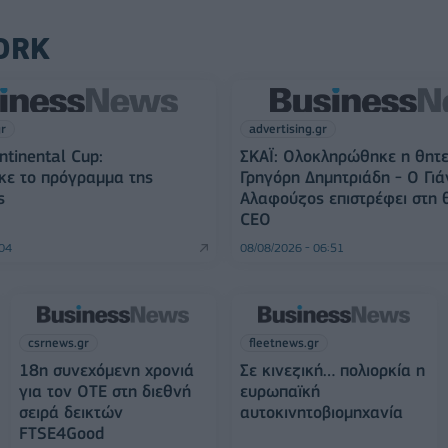
ORK
gr
advertising.gr
ntinental Cup:
ΣΚΑΪ: Ολοκληρώθηκε η θητε
κε το πρόγραμμα της
Γρηγόρη Δημητριάδη - Ο Γιά
ς
Αλαφούζος επιστρέφει στη 
CEO
:04
08/08/2026 - 06:51
csrnews.gr
fleetnews.gr
18η συνεχόμενη χρονιά
Σε κινεζική… πολιορκία η
για τον ΟΤΕ στη διεθνή
ευρωπαϊκή
σειρά δεικτών
αυτοκινητοβιομηχανία
FTSE4Good