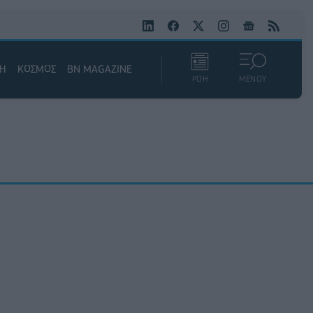
ΚΗ
ΚΟΣΜΟΣ
BN MAGAZINE
ΡΟΗ
ΜΕΝΟΥ