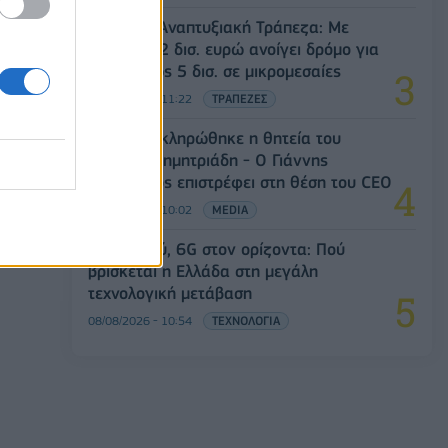
Ελληνική Αναπτυξιακή Τράπεζα: Με
«προίκα» 2 δισ. ευρώ ανοίγει δρόμο για
δάνεια έως 5 δισ. σε μικρομεσαίες
08/08/2026 - 11:22
ΤΡΑΠΕΖΕΣ
ΣΚΑΪ: Ολοκληρώθηκε η θητεία του
Γρηγόρη Δημητριάδη - Ο Γιάννης
Αλαφούζος επιστρέφει στη θέση του CEO
08/08/2026 - 10:02
MEDIA
5G παντού, 6G στον ορίζοντα: Πού
βρίσκεται η Ελλάδα στη μεγάλη
τεχνολογική μετάβαση
08/08/2026 - 10:54
ΤΕΧΝΟΛΟΓΙΑ