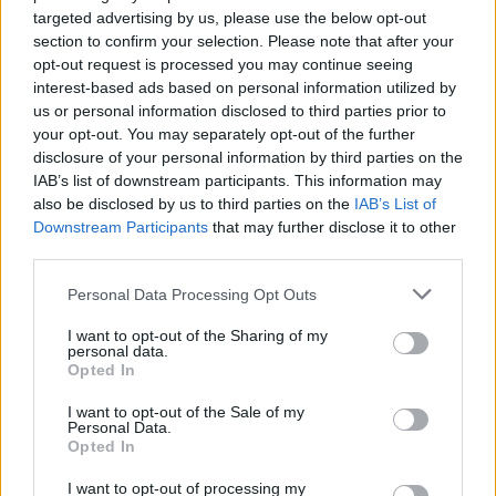
targeted advertising by us, please use the below opt-out
Χρηματιστήριο: Πτώση κατά 0,59%, στα 320,42
section to confirm your selection. Please note that after your
εκατ. ευρώ ο τζίρος
opt-out request is processed you may continue seeing
06/08/2026 - 18:10
ΟΙΚΟΝΟΜΙΑ
interest-based ads based on personal information utilized by
us or personal information disclosed to third parties prior to
Από τις 28 Αυγούστου η ψηφιακή ενεργοποίηση
your opt-out. You may separately opt-out of the further
της Κάρτας Αγρότη μέσω της ΕΑΕ 2026
disclosure of your personal information by third parties on the
06/08/2026 - 16:51
ΟΙΚΟΝΟΜΙΑ
IAB’s list of downstream participants. This information may
also be disclosed by us to third parties on the
IAB’s List of
Κυβερνητική Επιτροπή Βιομηχανίας- Κ.
Downstream Participants
that may further disclose it to other
Μητσοτάκης: Στρατηγική προτεραιότητα η
third parties.
ενίσχυση της βιομηχανίας
Personal Data Processing Opt Outs
06/08/2026 - 17:18
ΠΟΛΙΤΙΚΗ
I want to opt-out of the Sharing of my
ΟΠΕΚΑ: Αύριο η δεύτερη πληρωμή των δικαιούχων
personal data.
του Λογαριασμού Αγροτικής Εστίας
Opted In
06/08/2026 - 17:40
ΟΙΚΟΝΟΜΙΑ
I want to opt-out of the Sale of my
Personal Data.
Έρευνα ΕΟΤ: Η Ελλάδα στις κορυφαίες επιλογές
Opted In
των Ευρωπαίων ταξιδιωτών
I want to opt-out of processing my
07/08/2026 - 10:56
ΤΟΥΡΙΣΜΟΣ