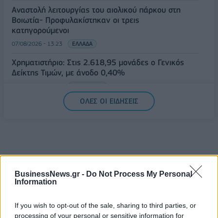
Αναστολή λειτουργίας του αιολικού πάρκου στη
Βοιωτία- Προφυλακίστηκαν οι τρεις
κατηγορούμενοι
07/08/2026 - 13:23
ΕΛΛΑΔΑ
Χρηματιστήριο: Στις 2.618,95 μονάδες ο Γενικός
Δείκτης Τιμών, με άνοδο 0,40%
07/08/2026 - 13:07
ΟΙΚΟΝΟΜΙΑ
ΟΛΕΣ ΟΙ ΕΙΔΗΣΕΙΣ
BusinessNews.gr -
Do Not Process My Personal
Information
ΔΗΜΟΦΙΛΗ
If you wish to opt-out of the sale, sharing to third parties, or
processing of your personal or sensitive information for