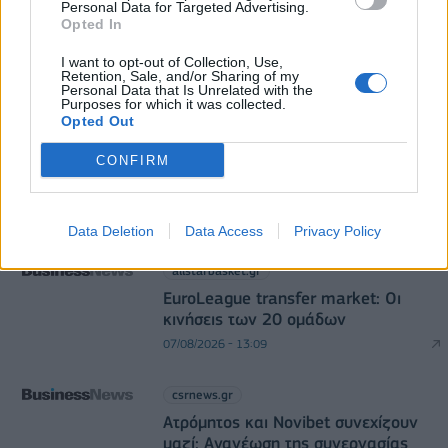
Personal Data for Targeted Advertising.
Opted In
I want to opt-out of Collection, Use,
Retention, Sale, and/or Sharing of my
Personal Data that Is Unrelated with the
Purposes for which it was collected.
Opted Out
CONFIRM
allstarbasket.gr
ΑΓΕΧ: Νέα προσθήκη ο Ντόντεϊ Χορν
07/08/2026 - 13:10
Data Deletion
Data Access
Privacy Policy
allstarbasket.gr
EuroLeague transfer market: Οι
κινήσεις των 20 ομάδων
07/08/2026 - 13:09
csrnews.gr
Ατρόμητος και Novibet συνεχίζουν
μαζί: Ανανέωση της συνεργασίας