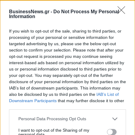
08/08/2026 - 12:12
ΛΙΑΝΕΜΠΟΡΙΟ
BusinessNews.gr -
Do Not Process My Personal
Information
Health Monitoring: Η εθνική υποδομή για την
αξιοποίηση των δεδομένων υγείας προς όφελος
των πολιτών
If you wish to opt-out of the sale, sharing to third parties, or
processing of your personal or sensitive information for
08/08/2026 - 11:48
ΥΓΕΙΑ
targeted advertising by us, please use the below opt-out
Ελληνική Αναπτυξιακή Τράπεζα: Με «προίκα» 2 δισ.
section to confirm your selection. Please note that after your
ευρώ ανοίγει δρόμο για δάνεια έως 5 δισ. σε
opt-out request is processed you may continue seeing
μικρομεσαίες
interest-based ads based on personal information utilized by
us or personal information disclosed to third parties prior to
08/08/2026 - 11:22
ΤΡΑΠΕΖΕΣ
your opt-out. You may separately opt-out of the further
disclosure of your personal information by third parties on the
5G παντού, 6G στον ορίζοντα: Πού βρίσκεται η
ΟΛΕΣ ΟΙ ΕΙΔΗΣΕΙΣ
IAB’s list of downstream participants. This information may
Ελλάδα στη μεγάλη τεχνολογική μετάβαση
also be disclosed by us to third parties on the
IAB’s List of
08/08/2026 - 10:54
ΤΕΧΝΟΛΟΓΙΑ
Downstream Participants
that may further disclose it to other
third parties.
Personal Data Processing Opt Outs
I want to opt-out of the Sharing of my
personal data.