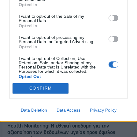
Opted In
ΔΗΜΟΦΙΛΗ
I want to opt-out of the Sale of my
Personal Data.
Opted In
Όμιλος ΔΕΗ: Νέα συμφωνία για χαρτοφυλάκιο
I want to opt-out of processing my
έργων ΑΠΕ άνω των 2 GW σε Πολωνία και
Personal Data for Targeted Advertising.
Ουγγαρία
Opted In
08/08/2026 - 10:26
ΕΝΕΡΓΕΙΑ
I want to opt-out of Collection, Use,
Retention, Sale, and/or Sharing of my
Χρηματιστήριο Αθηνών: Εβδομαδιαία άνοδος
Personal Data that Is Unrelated with the
Purposes for which it was collected.
1,76%, κέρδη 23,31% από τις αρχές του έτους
Opted Out
08/08/2026 - 12:36
ΟΙΚΟΝΟΜΙΑ
CONFIRM
Ελληνική Αναπτυξιακή Τράπεζα: Με «προίκα» 2
δισ. ευρώ ανοίγει δρόμο για δάνεια έως 5 δισ. σε
μικρομεσαίες
Data Deletion
Data Access
Privacy Policy
08/08/2026 - 11:22
ΤΡΑΠΕΖΕΣ
Health Monitoring: Η εθνική υποδομή για την
αξιοποίηση των δεδομένων υγείας προς όφελος