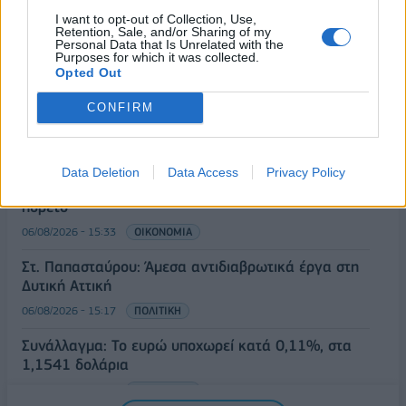
στην ανάπτυξη - Μεγαλύτερη πρόκληση η
I want to opt-out of Collection, Use,
προσέλκυση πελατών
Retention, Sale, and/or Sharing of my
Personal Data that Is Unrelated with the
06/08/2026 - 15:56
ΕΠΙΧΕΙΡΗΣΕΙΣ
Purposes for which it was collected.
Opted Out
Χρηματιστήριο: Στις 2.627,95 μονάδες ο Γενικός
Δείκτης Τιμών, με άνοδο 0,15%
CONFIRM
06/08/2026 - 15:46
ΟΙΚΟΝΟΜΙΑ
ΥΠΑΑΤ: Αποζημιώσεις 38,1 εκατ. ευρώ σε
Data Deletion
Data Access
Privacy Policy
κτηνοτρόφους για ευλογιά, πανώλη και αφθώδη
πυρετό
06/08/2026 - 15:33
ΟΙΚΟΝΟΜΙΑ
Στ. Παπασταύρου: Άμεσα αντιδιαβρωτικά έργα στη
Δυτική Αττική
06/08/2026 - 15:17
ΠΟΛΙΤΙΚΗ
Συνάλλαγμα: Το ευρώ υποχωρεί κατά 0,11%, στα
1,1541 δολάρια
06/08/2026 - 14:59
ΟΙΚΟΝΟΜΙΑ