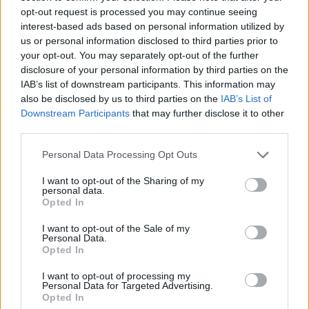
εκατ. ευρώ ο τζίρος
opt-out request is processed you may continue seeing
06/08/2026 - 18:10
ΟΙΚΟΝΟΜΙΑ
interest-based ads based on personal information utilized by
us or personal information disclosed to third parties prior to
ΟΠΕΚΑ: Αύριο η δεύτερη πληρωμή των δικαιούχων
your opt-out. You may separately opt-out of the further
του Λογαριασμού Αγροτικής Εστίας
disclosure of your personal information by third parties on the
06/08/2026 - 17:40
ΟΙΚΟΝΟΜΙΑ
IAB’s list of downstream participants. This information may
also be disclosed by us to third parties on the
IAB’s List of
Κυβερνητική Επιτροπή Βιομηχανίας- Κ. Μητσοτάκης:
Downstream Participants
that may further disclose it to other
Στρατηγική προτεραιότητα η ενίσχυση της
third parties.
βιομηχανίας
Personal Data Processing Opt Outs
06/08/2026 - 17:18
ΠΟΛΙΤΙΚΗ
I want to opt-out of the Sharing of my
Από τις 28 Αυγούστου η ψηφιακή ενεργοποίηση της
personal data.
Κάρτας Αγρότη μέσω της ΕΑΕ 2026
Opted In
06/08/2026 - 16:51
ΟΙΚΟΝΟΜΙΑ
I want to opt-out of the Sale of my
Personal Data.
Eurobank: Εξελίξεις και προοπτικές στις αγορές
Opted In
πετρελαίου και φυσικού αερίου στην Ευρώπη
I want to opt-out of processing my
06/08/2026 - 16:20
ΕΝΕΡΓΕΙΑ
Personal Data for Targeted Advertising.
Opted In
Οι ελληνικές scale-ups επιχειρήσεις στρέφονται