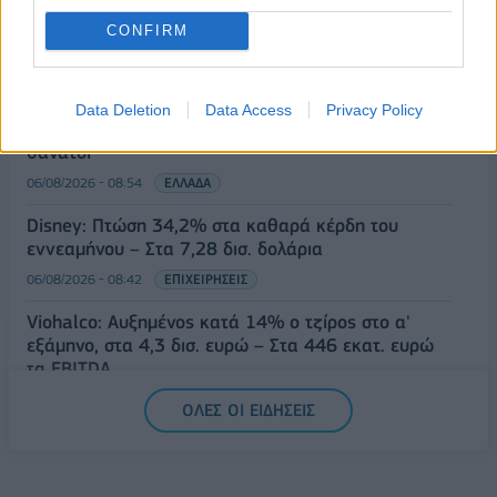
Metlen: Ρεκόρ EBITDA στο α' εξάμηνο, στα 550
εκατ. ευρώ – Καθαρά κέρδη 313 εκατ. ευρώ.
CONFIRM
06/08/2026 - 09:12
ΕΠΙΧΕΙΡΗΣΕΙΣ
Ιός Δυτικού Νείλου: Στα 65 τα κρούσματα στην
Data Deletion
Data Access
Privacy Policy
Ελλάδα – 23 νέα μέσα σε μία εβδομάδα, έξι
θάνατοι
06/08/2026 - 08:54
ΕΛΛΑΔΑ
Disney: Πτώση 34,2% στα καθαρά κέρδη του
εννεαμήνου – Στα 7,28 δισ. δολάρια
06/08/2026 - 08:42
ΕΠΙΧΕΙΡΗΣΕΙΣ
Viohalco: Αυξημένος κατά 14% ο τζίρος στο α'
εξάμηνο, στα 4,3 δισ. ευρώ – Στα 446 εκατ. ευρώ
τα EBITDA
06/08/2026 - 08:23
ΕΠΙΧΕΙΡΗΣΕΙΣ
ΟΛΕΣ ΟΙ ΕΙΔΗΣΕΙΣ