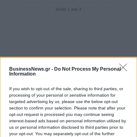
Σελίδα 1 από 3
BusinessNews.gr -
Do Not Process My Personal
Information
ΡΟΗ ΕΙΔΗΣΕΩΝ
If you wish to opt-out of the sale, sharing to third parties, or
processing of your personal or sensitive information for
targeted advertising by us, please use the below opt-out
Ρωσία: Η Μόσχα δηλώνει ότι κατέρριψε 605
section to confirm your selection. Please note that after your
ουκρανικά drones τη νύχτα - Ελαφρές ζημιές σε
opt-out request is processed you may continue seeing
αποθήκη της Wildberries
interest-based ads based on personal information utilized by
06/08/2026 - 10:30
ΚΟΣΜΟΣ
us or personal information disclosed to third parties prior to
your opt-out. You may separately opt-out of the further
Χρ. Δήμας: Στο Εθνικό Πρόγραμμα Ανάπτυξης η