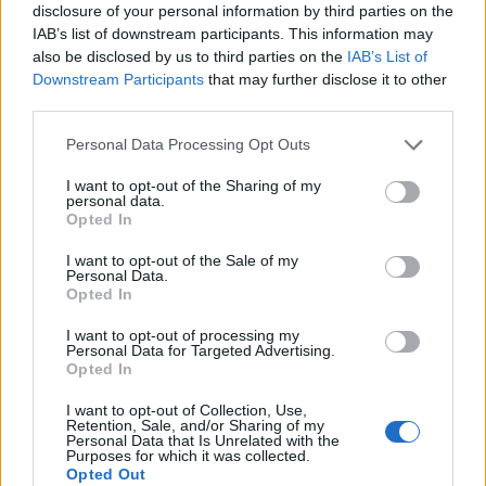
disclosure of your personal information by third parties on the
αναβάθμιση του Αεροδρομίου Πάρου
IAB’s list of downstream participants. This information may
06/08/2026 - 10:23
ΟΙΚΟΝΟΜΙΑ
also be disclosed by us to third parties on the
IAB’s List of
Downstream Participants
that may further disclose it to other
Υπ. Παιδείας: 168 αιτήσεις από 23 χώρες για το νέο
third parties.
αγγλόφωνο πρόγραμμα Ιατρικής του Πανεπιστημίου
Πατρών
Personal Data Processing Opt Outs
06/08/2026 - 10:08
ΕΛΛΑΔΑ
I want to opt-out of the Sharing of my
personal data.
Συνάντηση συνεργασίας Ε.Β.Ε.Π. με τον υπουργό
Opted In
Ανάπτυξης ενόψει ΔΕΘ
I want to opt-out of the Sale of my
06/08/2026 - 09:52
ΟΙΚΟΝΟΜΙΑ
Personal Data.
Opted In
Ο Demis Hassabis αναλαμβάνει Πρόεδρος της
Google DeepMind και Chief Scientist της Alphabet
I want to opt-out of processing my
Personal Data for Targeted Advertising.
06/08/2026 - 09:32
ΠΡΟΣΩΠΑ
Opted In
FIFA: Η «συγνώμη» προς τις 211 ομοσπονδίες-μέλη
I want to opt-out of Collection, Use,
και η στήριξη του συμβουλίου σε Ινφαντίνο
Retention, Sale, and/or Sharing of my
Personal Data that Is Unrelated with the
06/08/2026 - 09:25
ΑΘΛΗΤΙΣΜΟΣ
Purposes for which it was collected.
Opted Out