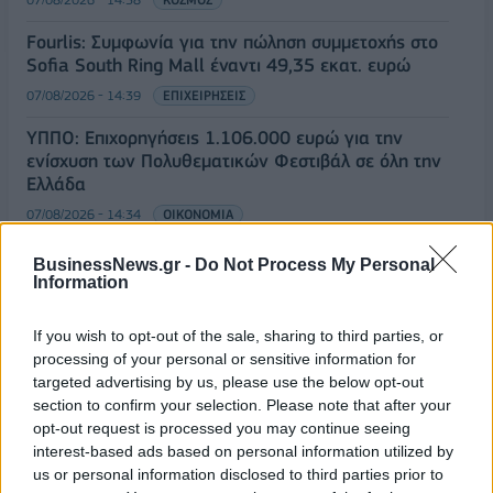
Fourlis: Συμφωνία για την πώληση συμμετοχής στο
Sofia South Ring Mall έναντι 49,35 εκατ. ευρώ
07/08/2026 - 14:39
ΕΠΙΧΕΙΡΗΣΕΙΣ
ΥΠΠΟ: Επιχορηγήσεις 1.106.000 ευρώ για την
ενίσχυση των Πολυθεματικών Φεστιβάλ σε όλη την
Ελλάδα
07/08/2026 - 14:34
ΟΙΚΟΝΟΜΙΑ
Άρειος Πάγος- Ε. Μπακέλας: Δεν ανασύρεται από το
BusinessNews.gr -
Do Not Process My Personal
αρχείο η υπόθεση των υποκλοπών
Information
07/08/2026 - 14:11
ΕΛΛΑΔΑ
If you wish to opt-out of the sale, sharing to third parties, or
Σαουδική Αραβία, Τουρκία και Πακιστάν
processing of your personal or sensitive information for
υπογράφουν κοινή αμυντική συμφωνία
targeted advertising by us, please use the below opt-out
section to confirm your selection. Please note that after your
07/08/2026 - 13:47
ΚΟΣΜΟΣ
opt-out request is processed you may continue seeing
ΟΛΕΣ ΟΙ ΕΙΔΗΣΕΙΣ
interest-based ads based on personal information utilized by
us or personal information disclosed to third parties prior to