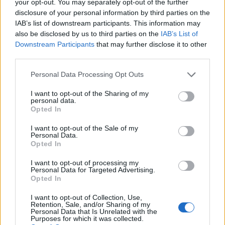
your opt-out. You may separately opt-out of the further
disclosure of your personal information by third parties on the
IAB’s list of downstream participants. This information may
also be disclosed by us to third parties on the
IAB’s List of
Downstream Participants
that may further disclose it to other
third parties.
Personal Data Processing Opt Outs
ΔΗΜΟΦΙΛΗ
I want to opt-out of the Sharing of my
personal data.
Χρηματιστήριο: Πτώση κατά 0,59%, στα 320,42
Opted In
εκατ. ευρώ ο τζίρος
I want to opt-out of the Sale of my
06/08/2026 - 18:10
ΟΙΚΟΝΟΜΙΑ
Personal Data.
Opted In
ΟΠΕΚΑ: Αύριο η δεύτερη πληρωμή των δικαιούχων
I want to opt-out of processing my
του Λογαριασμού Αγροτικής Εστίας
Personal Data for Targeted Advertising.
06/08/2026 - 17:40
ΟΙΚΟΝΟΜΙΑ
Opted In
Έρευνα ΕΟΤ: Η Ελλάδα στις κορυφαίες επιλογές
I want to opt-out of Collection, Use,
Retention, Sale, and/or Sharing of my
των Ευρωπαίων ταξιδιωτών
Personal Data that Is Unrelated with the
Purposes for which it was collected.
07/08/2026 - 10:56
ΤΟΥΡΙΣΜΟΣ