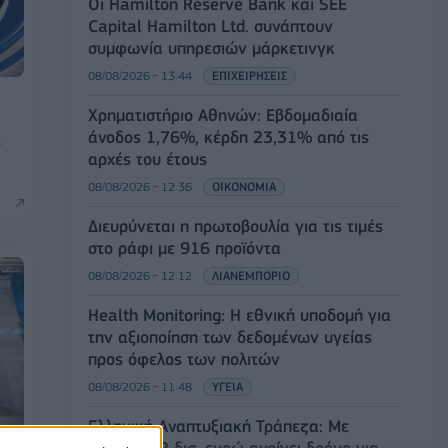
Οι Hamilton Reserve Bank και SEE
Capital Hamilton Ltd. συνάπτουν
συμφωνία υπηρεσιών μάρκετινγκ
08/08/2026 - 13:44
ΕΠΙΧΕΙΡΗΣΕΙΣ
Χρηματιστήριο Αθηνών: Εβδομαδιαία
άνοδος 1,76%, κέρδη 23,31% από τις
ς
αρχές του έτους
08/08/2026 - 12:36
ΟΙΚΟΝΟΜΙΑ
Διευρύνεται η πρωτοβουλία για τις τιμές
στο ράφι με 916 προϊόντα
08/08/2026 - 12:12
ΛΙΑΝΕΜΠΟΡΙΟ
Health Monitoring: Η εθνική υποδομή για
την αξιοποίηση των δεδομένων υγείας
προς όφελος των πολιτών
08/08/2026 - 11:48
ΥΓΕΙΑ
Ελληνική Αναπτυξιακή Τράπεζα: Με