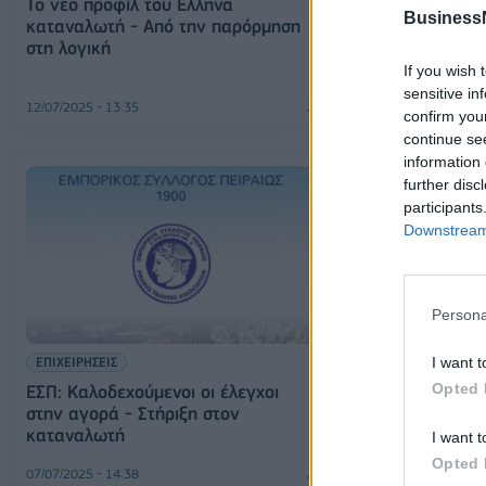
Το νέο προφίλ του Ελληνα
ΕΣΠ: Ευκαιρίε
Business
καταναλωτή - Από την παρόρμηση
διαφάνεια και
στη λογική
καλοκαιρινές 
If you wish 
sensitive in
12/07/2025 - 13:35
10/07/2025 - 10:40
confirm you
continue se
information 
further disc
participants
Downstream 
Persona
ΕΛΛΑΔΑ
ΕΠΙΧΕΙΡΗΣΕΙΣ
I want t
ΕΕΚΕ: Τα δικα
Opted 
ΕΣΠ: Καλοδεχούμενοι οι έλεγχοι
καταναλωτών 
στην αγορά - Στήριξη στον
απώλεια αποσ
καταναλωτή
I want t
αεροπορικές π
Opted 
07/07/2025 - 14:38
26/06/2025 - 12:41