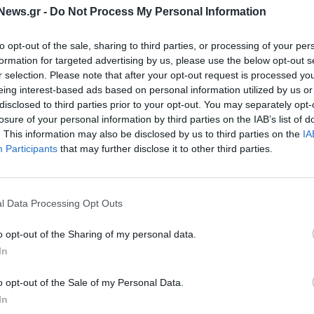
ΕΠΙΧΕΙΡΗΣΕΙΣ
ς αγορών με
News.gr -
Do Not Process My Personal Information
Pepco: Γυναίκες οι πιο πιστοί
 προσφορές στις
καταναλωτές σε 18 ευρωπαϊκές
εκπτώσεις
to opt-out of the sale, sharing to third parties, or processing of your per
χώρες
formation for targeted advertising by us, please use the below opt-out s
08/07/2025 - 15:30
r selection. Please note that after your opt-out request is processed y
eing interest-based ads based on personal information utilized by us or
disclosed to third parties prior to your opt-out. You may separately opt-
losure of your personal information by third parties on the IAB’s list of
. This information may also be disclosed by us to third parties on the
IA
Participants
that may further disclose it to other third parties.
l Data Processing Opt Outs
ΚΟΣΜΟΣ
o opt-out of the Sharing of my personal data.
ιώματα των
In
Το μήνυμα προς την ΕΕ: «Όχι στο
για φθορά ή
περιορισμούς στις ονομασίες
κευών σε
φυτικών τροφίμων»
o opt-out of the Sale of my Personal Data.
τήσεις
In
25/06/2025 - 15:07