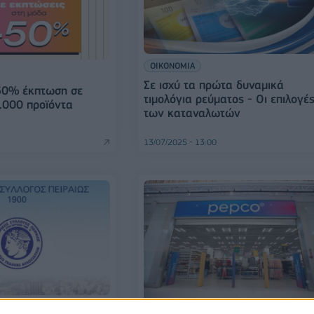
ΟΙΚΟΝΟΜΙΑ
Σε ισχύ τα πρώτα δυναμικά
50% έκπτωση σε
τιμολόγια ρεύματος - Οι επιλογέ
.000 προϊόντα
των καταναλωτών
13/07/2025 - 13:00