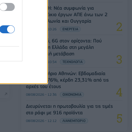
Όμιλος ΔΕΗ: Νέα συμφωνία για
χαρτοφυλάκιο έργων ΑΠΕ άνω των 2
GW σε Πολωνία και Ουγγαρία
08/08/2026 - 10:26
ΕΝΕΡΓΕΙΑ
5G παντού, 6G στον ορίζοντα: Πού
βρίσκεται η Ελλάδα στη μεγάλη
τεχνολογική μετάβαση
08/08/2026 - 10:54
ΤΕΧΝΟΛΟΓΙΑ
Χρηματιστήριο Αθηνών: Εβδομαδιαία
τα
ν
άνοδος 1,76%, κέρδη 23,31% από τις
αρχές του έτους
08/08/2026 - 12:36
ΟΙΚΟΝΟΜΙΑ
Διευρύνεται η πρωτοβουλία για τις τιμές
στο ράφι με 916 προϊόντα
08/08/2026 - 12:12
ΛΙΑΝΕΜΠΟΡΙΟ