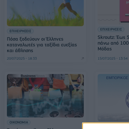
ΕΠΙΧΕΙΡΗΣΕΙΣ
ΕΠΙΧΕΙΡΗΣΕΙΣ
Skroutz: Έως 
Πόσα ξοδεύουν οι Έλληνες
πάνω από 100
καταναλωτές για ταξίδια ευεξίας
Μόδας
και άθλησης
20/07/2025 - 18:33
15/07/2025 - 13:54
ΟΙΚΟΝΟΜΙΑ
ΕΠΙΧΕΙΡΗΣΕΙΣ