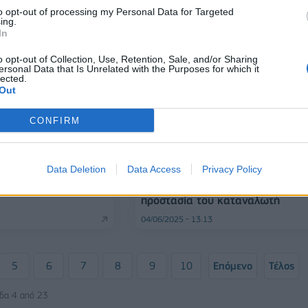
to opt-out of processing my Personal Data for Targeted
ing.
In
o opt-out of Collection, Use, Retention, Sale, and/or Sharing
ersonal Data that Is Unrelated with the Purposes for which it
lected.
Out
CONFIRM
ΠΟΛΙΤΙΚΗ
ματα καταναλωτών
Data Deletion
Data Access
Privacy Policy
Τ. Θεοδωρικάκος: Όλα τα κόμμα
υση ενός
να στηρίξουν τη νέα Αρχή για τη
προστασία του καταναλωτή
04/06/2025 - 13:13
5
6
7
8
9
10
Επόμενο
Τέλος
ίδα 4 από 23