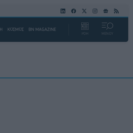
ΚΗ
ΚΟΣΜΟΣ
BN MAGAZINE
ΡΟΗ
ΜΕΝΟΥ