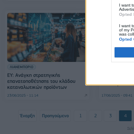
I want 
Advertis
Opted 
I want t
of my P
was col
Opted 
ΕΛΛΑΔΑ
ΛΙΑΝΕΜΠΟΡΙΟ
ΕΕΚΕ: Δικαιώ
EY: Ανάγκη στρατηγικής
κατά τη δέσμε
επανατοποθέτησης του κλάδου
καταλύματος
καταναλωτικών προϊόντων
23/06/2025 - 11:14
17/06/2025 - 09:41
Έναρξη
Προηγούμενο
1
2
3
4
Σελ