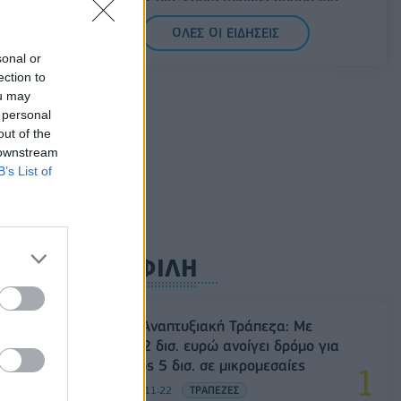
«προίκα» 2 δισ. ευρώ ανοίγει δρόμο για
δάνεια έως 5 δισ. σε μικρομεσαίες
ΟΛΕΣ ΟΙ ΕΙΔΗΣΕΙΣ
08/08/2026 - 11:22
ΤΡΑΠΕΖΕΣ
sonal or
ection to
5G παντού, 6G στον ορίζοντα: Πού
ou may
βρίσκεται η Ελλάδα στη μεγάλη
 personal
τεχνολογική μετάβαση
out of the
08/08/2026 - 10:54
ΤΕΧΝΟΛΟΓΙΑ
 downstream
B’s List of
ΔΗΜΟΦΙΛΗ
υς
Ελληνική Αναπτυξιακή Τράπεζα: Με
«προίκα» 2 δισ. ευρώ ανοίγει δρόμο για
δάνεια έως 5 δισ. σε μικρομεσαίες
08/08/2026 - 11:22
ΤΡΑΠΕΖΕΣ