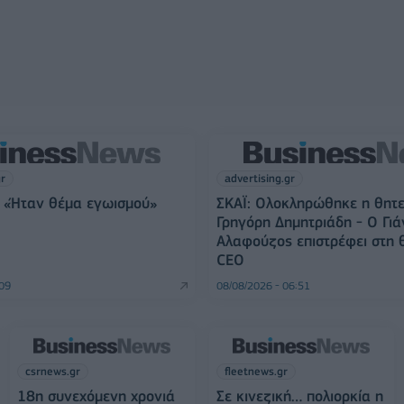
gr
advertising.gr
 «Ήταν θέμα εγωισμού»
ΣΚΑΪ: Ολοκληρώθηκε η θητε
Γρηγόρη Δημητριάδη - Ο Γιά
Αλαφούζος επιστρέφει στη 
CEO
:09
08/08/2026 - 06:51
csrnews.gr
fleetnews.gr
18η συνεχόμενη χρονιά
Σε κινεζική… πολιορκία η