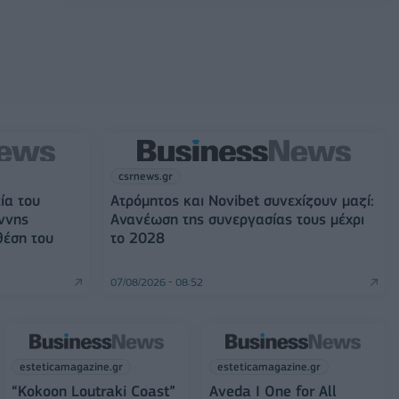
csrnews.gr
ία του
Ατρόμητος και Novibet συνεχίζουν μαζί:
ννης
Ανανέωση της συνεργασίας τους μέχρι
θέση του
το 2028
07/08/2026 - 08:52
esteticamagazine.gr
esteticamagazine.gr
“Kokoon Loutraki Coast”
Aveda I One for All