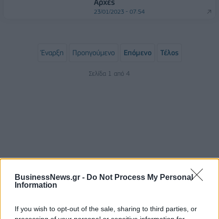
Αρχές
23/01/2023 - 07:54
Έναρξη
Προηγούμενο
Επόμενο
Τέλος
Σελίδα 1 από 4
BusinessNews.gr -
Do Not Process My Personal
Information
ΡΟΗ ΕΙΔΗΣΕΩΝ
If you wish to opt-out of the sale, sharing to third parties, or
processing of your personal or sensitive information for