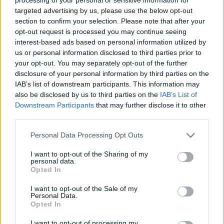
Revolut: Ελαβε πλήρη τραπεζική άδεια στη Γαλλία -
targeted advertising by us, please use the below opt-out
Επενδύσεις άνω του 1 δισ. ευρώ στη Δυτική Ευρώπη
section to confirm your selection. Please note that after your
10/08/2026 - 12:05
ΤΡΑΠΕΖΕΣ
opt-out request is processed you may continue seeing
interest-based ads based on personal information utilized by
Voucher παιδικών σταθμών: Σήμερα αναρτώνται τα
us or personal information disclosed to third parties prior to
προσωρινά αποτελέσματα
your opt-out. You may separately opt-out of the further
disclosure of your personal information by third parties on the
10/08/2026 - 11:45
ΕΛΛΑΔΑ
IAB’s list of downstream participants. This information may
Eurobank: Απέκτησε ίδιες μετοχές αξίας 4,9 εκατ.
also be disclosed by us to third parties on the
IAB’s List of
ευρώ, από 3 έως 7 Αυγούστου 2026
Downstream Participants
that may further disclose it to other
third parties.
10/08/2026 - 11:25
ΤΡΑΠΕΖΕΣ
Personal Data Processing Opt Outs
Χρηματιστήριο: Στις 2.601,31 μονάδες ο Γενικός
Δείκτης Τιμών, με πτώση 0,53%
I want to opt-out of the Sharing of my
personal data.
10/08/2026 - 11:10
ΟΙΚΟΝΟΜΙΑ
Opted In
Συνάλλαγμα: Το ευρώ ενισχύεται 0,06%, στα
I want to opt-out of the Sale of my
1,1569 δολάρια
Personal Data.
Opted In
10/08/2026 - 11:02
ΟΙΚΟΝΟΜΙΑ
Ευρωαγορές: Οριακές διακυμάνσεις στην έναρξη
I want to opt-out of processing my