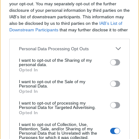
07/08/2026 - 16:38
ΕΠΙΧΕΙΡΗΣΕΙΣ
your opt-out. You may separately opt-out of the further
disclosure of your personal information by third parties on the
Στρατηγική επένδυση του EFA GROUP στη Fractal
IAB’s list of downstream participants. This information may
για την ανάπτυξη προηγμένων αμυντικών
also be disclosed by us to third parties on the
IAB’s List of
τεχνολογιών
Downstream Participants
that may further disclose it to other
07/08/2026 - 16:11
ΕΠΙΧΕΙΡΗΣΕΙΣ
third parties.
Συνάλλαγμα: Το ευρώ ενισχύεται 0,08%, στα
Personal Data Processing Opt Outs
1,1534 δολάρια
I want to opt-out of the Sharing of my
07/08/2026 - 15:45
ΟΙΚΟΝΟΜΙΑ
personal data.
Opted In
Χρηματιστήριο: Στις 2.623,19 μονάδες ο Γενικός
Δείκτης Τιμών, με άνοδο 0,57%
I want to opt-out of the Sale of my
Personal Data.
07/08/2026 - 15:21
ΟΙΚΟΝΟΜΙΑ
Opted In
Νέο κύμα καύσωνα στην Ευρώπη – Θερμοκρασίες
I want to opt-out of processing my
άνω των 40°C σε Ιταλία, Ισπανία και Βαλκάνια
Personal Data for Targeted Advertising.
Opted In
07/08/2026 - 14:58
ΚΟΣΜΟΣ
I want to opt-out of Collection, Use,
Fourlis: Συμφωνία για την πώληση συμμετοχής στο
Retention, Sale, and/or Sharing of my
Personal Data that Is Unrelated with the
Sofia South Ring Mall έναντι 49,35 εκατ. ευρώ
Purposes for which it was collected.