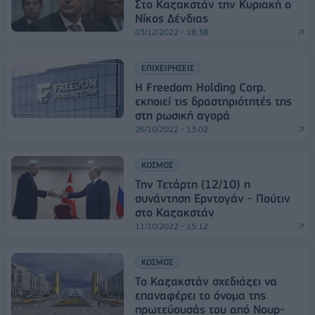
Στο Καζακστάν την Κυριακή ο
Νίκος Δένδιας
03/12/2022 - 18:38
ΕΠΙΧΕΙΡΗΣΕΙΣ
Η Freedom Holding Corp.
εκποιεί τις δραστηριότητές της
στη ρωσική αγορά
26/10/2022 - 13:02
ΚΟΣΜΟΣ
Την Τετάρτη (12/10) η
συνάντηση Ερντογάν - Πούτιν
στο Καζακστάν
11/10/2022 - 15:12
ΚΟΣΜΟΣ
Το Καζακστάν σχεδιάζει να
επαναφέρει το όνομα της
πρωτεύουσάς του από Νουρ-