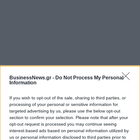
ΡΟΗ ΕΙΔΗΣΕΩΝ
BusinessNews.gr -
Do Not Process My Personal
Information
ΥΠΑΑΤ: Επιπλέον 12,5 εκατ. ευρώ στις Περιφέρειες
If you wish to opt-out of the sale, sharing to third parties, or
για την ενίσχυση της βιοασφάλειας
processing of your personal or sensitive information for
07/08/2026 - 17:02
ΟΙΚΟΝΟΜΙΑ
targeted advertising by us, please use the below opt-out
section to confirm your selection. Please note that after your
Deloitte Ελλάδος: Χρηματοοικονομικός σύμβουλος
opt-out request is processed you may continue seeing
της ΔΕΗ για την είσοδο στην πολωνική αγορά
interest-based ads based on personal information utilized by
ενέργειας
us or personal information disclosed to third parties prior to