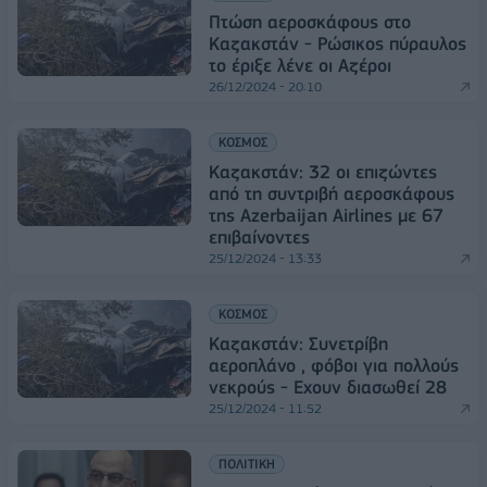
Πτώση αεροσκάφους στο
Καζακστάν - Ρώσικος πύραυλος
το έριξε λένε οι Αζέροι
26/12/2024 - 20:10
ΚΟΣΜΟΣ
Καζακστάν: 32 οι επιζώντες
από τη συντριβή αεροσκάφους
της Azerbaijan Airlines με 67
επιβαίνοντες
25/12/2024 - 13:33
ΚΟΣΜΟΣ
Καζακστάν: Συνετρίβη
αεροπλάνο , φόβοι για πολλούς
νεκρούς - Εχουν διασωθεί 28
25/12/2024 - 11:52
ΠΟΛΙΤΙΚΗ