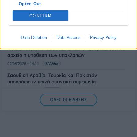
Opted Out
07/08/2026 - 14:39
ΕΠΙΧΕΙΡΗΣΕΙΣ
ΥΠΠΟ: Επιχορηγήσεις 1.106.000 ευρώ για την
CONFIRM
ενίσχυση των Πολυθεματικών Φεστιβάλ σε όλη την
Ελλάδα
07/08/2026 - 14:34
ΟΙΚΟΝΟΜΙΑ
Data Deletion
Data Access
Privacy Policy
Άρειος Πάγος- Ε. Μπακέλας: Δεν ανασύρεται από το
αρχείο η υπόθεση των υποκλοπών
07/08/2026 - 14:11
ΕΛΛΑΔΑ
Σαουδική Αραβία, Τουρκία και Πακιστάν
υπογράφουν κοινή αμυντική συμφωνία
07/08/2026 - 13:47
ΚΟΣΜΟΣ
ΟΛΕΣ ΟΙ ΕΙΔΗΣΕΙΣ