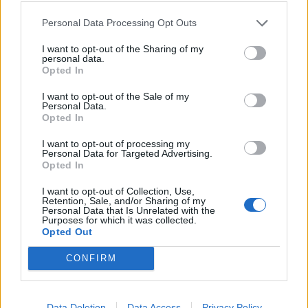
Ανανέωση της συνεργασίας τους μέχρι το 2028
Personal Data Processing Opt Outs
07/08/2026 - 11:50
ΑΘΛΗΤΙΣΜΟΣ
I want to opt-out of the Sharing of my
Χρηματιστήριο: Στις 2.618,95 μονάδες ο Γενικός
personal data.
Δείκτης Τιμών, με άνοδο 0,40%
Opted In
07/08/2026 - 13:07
ΟΙΚΟΝΟΜΙΑ
I want to opt-out of the Sale of my
Personal Data.
Έρευνα ΕΟΤ: Η Ελλάδα στις κορυφαίες επιλογές
Opted In
των Ευρωπαίων ταξιδιωτών
I want to opt-out of processing my
07/08/2026 - 10:56
ΤΟΥΡΙΣΜΟΣ
Personal Data for Targeted Advertising.
Opted In
Υψηλός κίνδυνος πυρκαγιάς σήμερα σε Αττική,
Κρήτη, Πελοπόννησο, Εύβοια και νησιά του Αιγαίου
I want to opt-out of Collection, Use,
Retention, Sale, and/or Sharing of my
07/08/2026 - 08:30
ΕΛΛΑΔΑ
Personal Data that Is Unrelated with the
Purposes for which it was collected.
Χρηματιστήριο: Στις 2.623,19 μονάδες ο Γενικός
Opted Out
Δείκτης Τιμών, με άνοδο 0,57%
CONFIRM
07/08/2026 - 15:21
ΟΙΚΟΝΟΜΙΑ
Data Deletion
Data Access
Privacy Policy