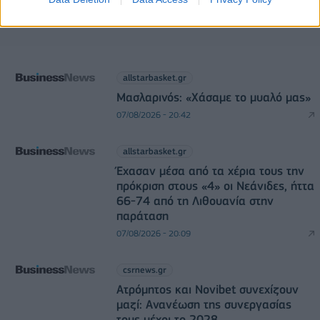
allstarbasket.gr
Μασλαρινός: «Χάσαμε το μυαλό μας»
07/08/2026 - 20:42
allstarbasket.gr
Έχασαν μέσα από τα χέρια τους την
πρόκριση στους «4» οι Νεάνιδες, ήττα
66-74 από τη Λιθουανία στην
παράταση
07/08/2026 - 20:09
csrnews.gr
Ατρόμητος και Novibet συνεχίζουν
μαζί: Ανανέωση της συνεργασίας
τους μέχρι το 2028