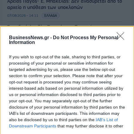
Άρειος Πάγος- Ε. Μπακέλας: Δεν ανασύρεται από το
αρχείο η υπόθεση των υποκλοπών
07/08/2026 - 14:11
ΕΛΛΑΔΑ
Σαουδική Αραβία, Τουρκία και Πακιστάν
υπογράφουν κοινή αμυντική συμφωνία
BusinessNews.gr -
Do Not Process My Personal
07/08/2026 - 13:47
ΚΟΣΜΟΣ
Information
ΟΛΕΣ ΟΙ ΕΙΔΗΣΕΙΣ
If you wish to opt-out of the sale, sharing to third parties, or
processing of your personal or sensitive information for
targeted advertising by us, please use the below opt-out
section to confirm your selection. Please note that after your
opt-out request is processed you may continue seeing
interest-based ads based on personal information utilized by
us or personal information disclosed to third parties prior to
your opt-out. You may separately opt-out of the further
disclosure of your personal information by third parties on the
ΔΗΜΟΦΙΛΗ
IAB’s list of downstream participants. This information may
also be disclosed by us to third parties on the
IAB’s List of
Downstream Participants
that may further disclose it to other
Ατρόμητος και Novibet συνεχίζουν μαζί:
third parties.