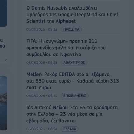
Ο Demis Hassabis αναλαμβάνει
Πρόεδρος της Google DeepMind και Chief
Scientist της Alphabet
06/08/2026 - 09:32
ΠΡΟΣΩΠΑ
ία
FIFA: Η «συγνώμη» προς τις 211
κού
ομοσπονδίες-μέλη και η στήριξη του
συμβουλίου σε Ινφαντίνο
06/08/2026 - 09:25
ΑΘΛΗΤΙΣΜΟΣ
Metlen: Ρεκόρ EBITDA στο α' εξάμηνο,
στα 550 εκατ. ευρώ – Καθαρά κέρδη 313
εκατ. ευρώ.
06/08/2026 - 09:12
ΕΠΙΧΕΙΡΗΣΕΙΣ
Ιός Δυτικού Νείλου: Στα 65 τα κρούσματα
στην Ελλάδα – 23 νέα μέσα σε μία
εβδομάδα, έξι θάνατοι
06/08/2026 - 08:54
ΕΛΛΑΔΑ