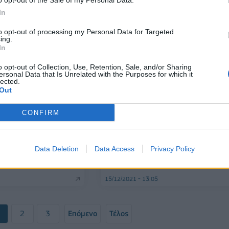
o opt-out of the Sale of my Personal Data.
In
to opt-out of processing my Personal Data for Targeted
ing.
In
o opt-out of Collection, Use, Retention, Sale, and/or Sharing
ersonal Data that Is Unrelated with the Purposes for which it
lected.
Out
ΕΠΙΧΕΙΡΗΣΕΙΣ
Ιχθυοκαλλιέργειες: «Καραμέλα»
CONFIRM
υπουργικών υποσχέσεων για το
τεράστιο θέμα του χωροταξικού
ιες: Η
 των εταιρειών του
Data Deletion
Data Access
Privacy Policy
ζεται έντονα για 3η
15/12/2021 - 13:05
2
3
Επόμενο
Τέλος