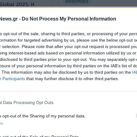
ΕΠΙΧΕΙΡΗΣΕΙΣ
Global 2025: Η
Ιχθυοκαλλιέργειες: Μεγάλο
ωνιστεί στις
"αγκάθι" για τον κλάδο ο
ειες στην Ευρώπη
News.gr -
Do Not Process My Personal Information
χωροταξικός σχεδιασμός
28/06/2024 - 19:59
to opt-out of the sale, sharing to third parties, or processing of your per
formation for targeted advertising by us, please use the below opt-out s
r selection. Please note that after your opt-out request is processed y
eing interest-based ads based on personal information utilized by us or
disclosed to third parties prior to your opt-out. You may separately opt-
losure of your personal information by third parties on the IAB’s list of
. This information may also be disclosed by us to third parties on the
IA
Participants
that may further disclose it to other third parties.
ΕΠΙΧΕΙΡΗΣΕΙΣ
l Data Processing Opt Outs
Philosofish: Επενδύσεις 17 εκατ.
και τζίρος πάνω από 120 εκατ.
αρουσίασε τις νέες
o opt-out of the Sharing of my personal data.
φέτος
κτικές στην
In
εια
10/04/2023 - 07:42