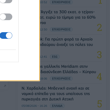
05/08/2026 - 10:52
ΕΠΙΧΕΙΡΗΣΕΙΣ
Evergood: Άγγιξε τα 300 εκατ. ο τζίρος-
Στα 10 εκατ. ευρώ το τίμημα για το 60%
του Jackaroo
05/08/2026 - 12:50
ΕΠΙΧΕΙΡΗΣΕΙΣ
Alpha Bank: Για πρώτη φορά το Αρχαίο
Θέατρο Επιδαύρου άνοιξε τις πύλες του
σε όλους
05/08/2026 - 12:41
ESG
Είσοδος της γαλλικής Meridiam στην
ηλεκτρική διασύνδεση Ελλάδας – Κύπρου
05/08/2026 - 18:06
ΕΠΙΧΕΙΡΗΣΕΙΣ
Ν. Χαρδαλιάς: Μηδενική ανοχή και σε
νομικό επίπεδο για τους υπαίτιους της
πυρκαγιάς στη Δυτική Αττική
05/08/2026 - 16:26
ΕΛΛΑΔΑ