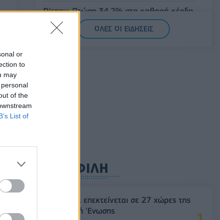
Disney: Πτώση 34,2% στα καθαρά κέρδη
του εννεαμήνου – Στα 7,28 δισ. δολάρια
ΟΛΕΣ ΟΙ ΕΙΔΗΣΕΙΣ
06/08/2026 - 08:42
ΕΠΙΧΕΙΡΗΣΕΙΣ
Viohalco: Αυξημένος κατά 14% ο τζίρος
sonal or
στο α' εξάμηνο, στα 4,3 δισ. ευρώ – Στα
ection to
ou may
446 εκατ. ευρώ τα EBITDA
 personal
06/08/2026 - 08:23
ΕΠΙΧΕΙΡΗΣΕΙΣ
out of the
 downstream
B’s List of
ΔΗΜΟΦΙΛΗ
Η Vendora επεκτείνεται σε 27 χώρες της
Ευρωπαϊκή 'Ενωσης