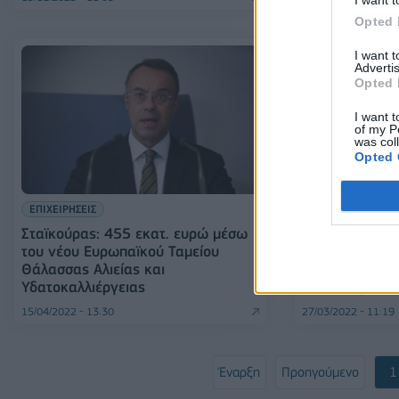
I want t
Opted 
I want 
Advertis
Opted 
I want t
of my P
was col
Opted 
ΕΠΙΧΕΙΡΗΣΕΙΣ
ΕΠΙΧΕΙΡΗΣΕΙΣ
Σταϊκούρας: 455 εκατ. ευρώ μέσω
Ιχθυοκαλλιέργε
του νέου Ευρωπαϊκού Ταμείου
ανθεκτικότητα
Θάλασσας Αλιείας και
κλάδου δοκιμά
Υδατοκαλλιέργειας
συνεχή χρονιά
15/04/2022 - 13:30
27/03/2022 - 11:19
Έναρξη
Προηγούμενο
1