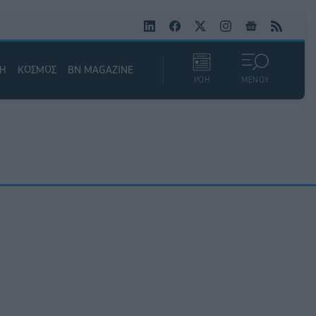
ΚΗ
ΚΟΣΜΟΣ
BN MAGAZINE
ΡΟΗ
ΜΕΝΟΥ