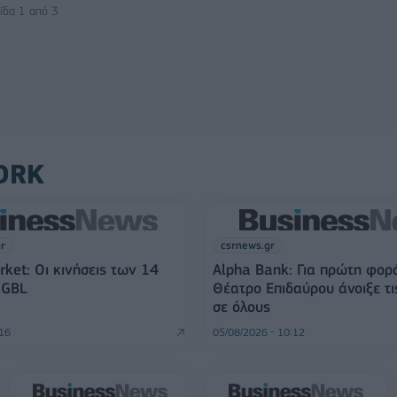
ίδα 1 από 3
ORK
gr
csrnews.gr
rket: Οι κινήσεις των 14
Alpha Bank: Για πρώτη φορ
 GBL
Θέατρο Επιδαύρου άνοιξε τι
σε όλους
:16
05/08/2026 - 10:12