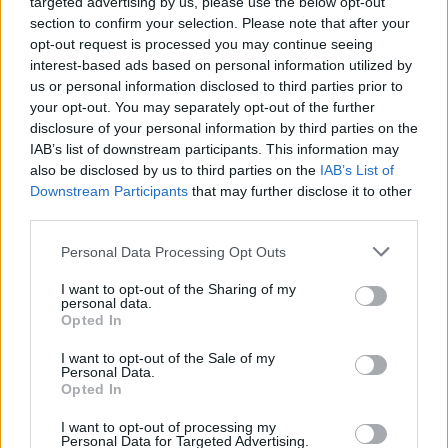
targeted advertising by us, please use the below opt-out
09/08/2026 - 11:18
ΕΛΛΑΔΑ
section to confirm your selection. Please note that after your
opt-out request is processed you may continue seeing
interest-based ads based on personal information utilized by
us or personal information disclosed to third parties prior to
your opt-out. You may separately opt-out of the further
disclosure of your personal information by third parties on the
IAB’s list of downstream participants. This information may
ΔΗΜΟΦΙΛΗ
also be disclosed by us to third parties on the
IAB’s List of
Downstream Participants
that may further disclose it to other
third parties.
Αλ. Τσίπρας: Στις 2 Σεπτεμβρίου η παρουσίαση του
οικονομικού προγράμματος της ΕΛ.Α.Σ. στη
Personal Data Processing Opt Outs
Θεσσαλονίκη
I want to opt-out of the Sharing of my
09/08/2026 - 10:03
ΠΟΛΙΤΙΚΗ
personal data.
Opted In
Στα 15 δισ. ευρώ ο στόχος για νέα δάνεια το 2026
- Η «ακτινογραφία» της κερδοφορίας των
I want to opt-out of the Sale of my
Personal Data.
τραπεζών το α΄ εξάμηνο
Opted In
09/08/2026 - 10:52
ΤΡΑΠΕΖΕΣ
I want to opt-out of processing my
Personal Data for Targeted Advertising.
Ισπανία – Ιταλία: Κλιμακώνεται η αντιπαράθεση