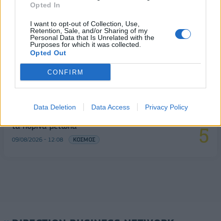
Opted In
για το μεταναστευτικό με αμοιβαίους συνοριακούς
ελέγχους
I want to opt-out of Collection, Use,
Retention, Sale, and/or Sharing of my
09/08/2026 - 10:29
ΚΟΣΜΟΣ
Personal Data that Is Unrelated with the
Purposes for which it was collected.
Υπ. Μεταφορών: Οριστική λύση στο ζήτημα των
Opted Out
πινακίδων κυκλοφορίας - Τέλος στις χρονοβόρες
διαδικασίες
CONFIRM
09/08/2026 - 11:18
ΕΛΛΑΔΑ
Από τη Δυτική Αττική στη Νότια Γαλλία : Οι
Data Deletion
Data Access
Privacy Policy
εμπειρίες Ελλήνων και Γάλλων πυροσβεστών από
τα πύρινα μέτωπα
09/08/2026 - 12:08
ΚΟΣΜΟΣ