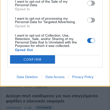
ηλεκτρονική μορφή»
I want to opt-out of the Sale of my
Personal Data.
09/08/2026 - 13:24
ΕΛΛΑΔΑ
Opted In
Γερμανία: Το Βερολίνο θα επεκτείνει την έρευνα για
I want to opt-out of processing my
την ασφάλεια από τα drones μετά το περιστατικό σε
Personal Data for Targeted Advertising.
Opted In
αεροδρόμιο
09/08/2026 - 12:57
ΚΟΣΜΟΣ
I want to opt-out of Collection, Use,
Retention, Sale, and/or Sharing of my
Personal Data that Is Unrelated with the
Αυξημένη η επιβατική κίνηση από το λιμάνι του
Purposes for which it was collected.
Πειραιά – Περίπου 60.000 ταξίδεψαν Παρασκευή
Opted Out
και Σάββατο
CONFIRM
09/08/2026 - 12:33
ΕΛΛΑΔΑ
Από τη Δυτική Αττική στη Νότια Γαλλία : Οι εμπειρίες
Ελλήνων και Γάλλων πυροσβεστών από τα πύρινα
Data Deletion
Data Access
Privacy Policy
μέτωπα
09/08/2026 - 12:08
ΚΟΣΜΟΣ
Δεύτερη πηγή εισοδήματος για τους επαγγελματίες
ψαράδες ο αλιευτικός τουρισμός
09/08/2026 - 12:08
ΤΟΥΡΙΣΜΟΣ