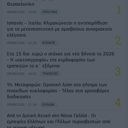
Θεσσαλονίκη
09/08/2026 - 10:03
ΠΟΛΙΤΙΚΗ
Ισπανία – Ιταλία: Κλιμακώνεται η αντιπαράθεση
για το μεταναστευτικό με αμοιβαίους συνοριακούς
ελέγχους
09/08/2026 - 10:29
ΚΟΣΜΟΣ
Στα 15 δισ. ευρώ ο στόχος για νέα δάνεια το 2026
- Η «ακτινογραφία» της κερδοφορίας των
τραπεζών το α΄ εξάμηνο
09/08/2026 - 10:52
ΤΡΑΠΕΖΕΣ
Υπ. Μεταφορών: Οριστική λύση στο ζήτημα των
πινακίδων κυκλοφορίας - Τέλος στις χρονοβόρες
διαδικασίες
09/08/2026 - 11:18
ΕΛΛΑΔΑ
Από τη Δυτική Αττική στη Νότια Γαλλία : Οι
εμπειρίες Ελλήνων και Γάλλων πυροσβεστών από
τα πύρινα μέτωπα