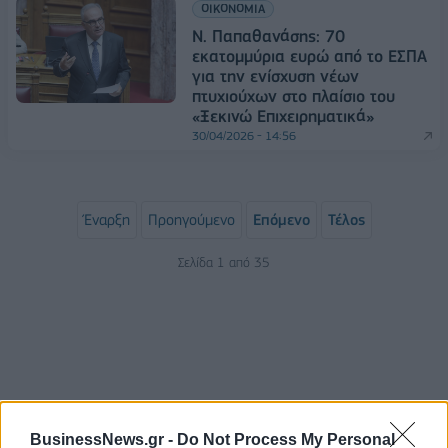
ΟΙΚΟΝΟΜΙΑ
Ν. Παπαθανάσης: 70
εκατομμύρια ευρώ από το ΕΣΠΑ
για την ενίσχυση νέων
πτυχιούχων στο πλαίσιο του
«Ξεκινώ Επιχειρηματικά»
30/04/2026 - 14:56
Έναρξη
Προηγούμενο
Επόμενο
Τέλος
Σελίδα 1 από 35
BusinessNews.gr -
Do Not Process My Personal