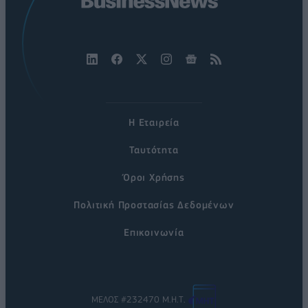
Η Εταιρεία
Ταυτότητα
Όροι Χρήσης
Πολιτική Προστασίας Δεδομένων
Επικοινωνία
ΜΕΛΟΣ #232470 Μ.Η.Τ.