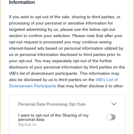
Information
ΡΟΗ ΕΙΔΗΣΕΩΝ
If you wish to opt-out of the sale, sharing to third parties, or
processing of your personal or sensitive information for
targeted advertising by us, please use the below opt-out
section to confirm your selection. Please note that after your
Π. Μαρινάκης: «Το δημογραφικό δεν μπορεί να
opt-out request is processed you may continue seeing
περιμένει»
interest-based ads based on personal information utilized by
09/08/2026 - 14:34
ΠΟΛΙΤΙΚΗ
us or personal information disclosed to third parties prior to
your opt-out. You may separately opt-out of the further
Ε. Τουρνάς: Πάνω από 400 πυρκαγιές σε δέκα
disclosure of your personal information by third parties on the
ημέρες - Σε επιφυλακή ο κρατικός μηχανισμός
IAB’s list of downstream participants. This information may
09/08/2026 - 14:17
ΠΟΛΙΤΙΚΗ
also be disclosed by us to third parties on the
IAB’s List of
Downstream Participants
that may further disclose it to other
Εξαγωγές: Η Ελλάδα κερδίζει τους Ευρωπαίους
third parties.
ανταγωνιστές – Άνοδος μεριδίων σε 9 από 11
κλάδους (Εθνική Τράπεζα)
Personal Data Processing Opt Outs
09/08/2026 - 13:51
ΟΙΚΟΝΟΜΙΑ
I want to opt-out of the Sharing of my
personal data.
Προς εκτύπωση το πολλαπλό βιβλίο - «Σύγχρονο
Opted In
εκπαιδευτικό υλικό, τόσο σε έντυπη όσο και σε