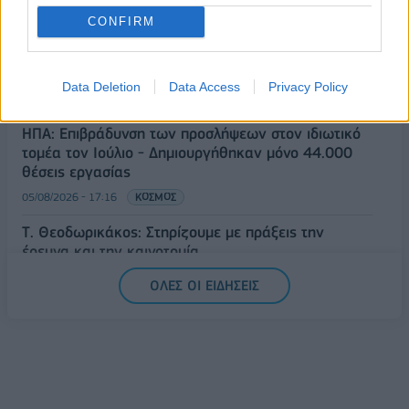
CONFIRM
Όμιλος AKTOR: Εξαγοράζει το 75% των ΗΛΕΚΤΩΡ
και THALIS – Στρατηγική συνεργασία με τη Motor
Oil
Data Deletion
Data Access
Privacy Policy
05/08/2026 - 17:39
ΕΠΙΧΕΙΡΗΣΕΙΣ
ΗΠΑ: Επιβράδυνση των προσλήψεων στον ιδιωτικό
τομέα τον Ιούλιο - Δημιουργήθηκαν μόνο 44.000
θέσεις εργασίας
05/08/2026 - 17:16
ΚΟΣΜΟΣ
Τ. Θεοδωρικάκος: Στηρίζουμε με πράξεις την
έρευνα και την καινοτομία
05/08/2026 - 16:51
ΠΟΛΙΤΙΚΗ
ΟΛΕΣ ΟΙ ΕΙΔΗΣΕΙΣ