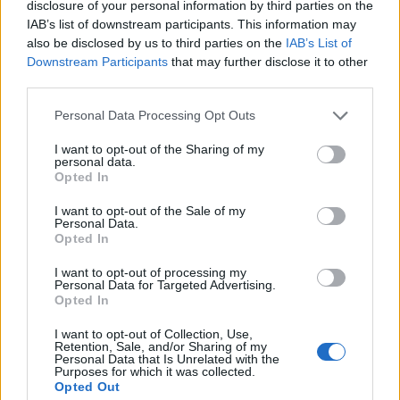
disclosure of your personal information by third parties on the
IAB’s list of downstream participants. This information may
Viohalco: Αυξημένος κατά 14% ο τζίρος στο α'
also be disclosed by us to third parties on the
IAB’s List of
εξάμηνο, στα 4,3 δισ. ευρώ – Στα 446 εκατ. ευρώ
Downstream Participants
that may further disclose it to other
τα EBITDA
third parties.
06/08/2026 - 08:23
ΕΠΙΧΕΙΡΗΣΕΙΣ
Personal Data Processing Opt Outs
HELLENiQ ENERGY: Κέρδη 393 εκατ. ευρώ στο α'
εξάμηνο – Στα 734 εκατ. ευρώ τα EBITDA
I want to opt-out of the Sharing of my
personal data.
06/08/2026 - 08:05
ΕΠΙΧΕΙΡΗΣΕΙΣ
Opted In
Χρηματιστήριο: Πτώση κατά 0,18%, στα 315,71
I want to opt-out of the Sale of my
εκατ. ευρώ ο τζίρος
Personal Data.
Opted In
05/08/2026 - 18:27
ΟΙΚΟΝΟΜΙΑ
I want to opt-out of processing my
Είσοδος της γαλλικής Meridiam στην ηλεκτρική
Personal Data for Targeted Advertising.
διασύνδεση Ελλάδας – Κύπρου
Opted In
05/08/2026 - 18:06
ΕΠΙΧΕΙΡΗΣΕΙΣ
I want to opt-out of Collection, Use,
Retention, Sale, and/or Sharing of my
ΔΕΗ: Ισχυρή ανάπτυξη στο α΄ εξάμηνο 2026 με
Personal Data that Is Unrelated with the
Purposes for which it was collected.
προσαρμοσμένο EBITDA στα 1,2 δισ. ευρώ
Opted Out
05/08/2026 - 17:51
ΕΝΕΡΓΕΙΑ