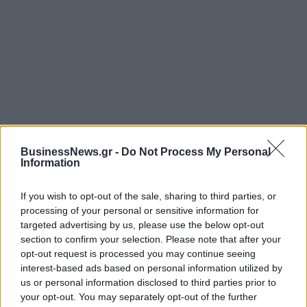
ΡΟΗ ΕΙΔΗΣΕΩΝ
BusinessNews.gr -
Do Not Process My Personal
Information
Ιός Δυτικού Νείλου: Στα 65 τα κρούσματα στην
If you wish to opt-out of the sale, sharing to third parties, or
Ελλάδα – 23 νέα μέσα σε μία εβδομάδα, έξι
processing of your personal or sensitive information for
θάνατοι
targeted advertising by us, please use the below opt-out
section to confirm your selection. Please note that after your
06/08/2026 - 08:54
ΕΛΛΑΔΑ
opt-out request is processed you may continue seeing
Disney: Πτώση 34,2% στα καθαρά κέρδη του
interest-based ads based on personal information utilized by
εννεαμήνου – Στα 7,28 δισ. δολάρια
us or personal information disclosed to third parties prior to
your opt-out. You may separately opt-out of the further
06/08/2026 - 08:42
ΕΠΙΧΕΙΡΗΣΕΙΣ