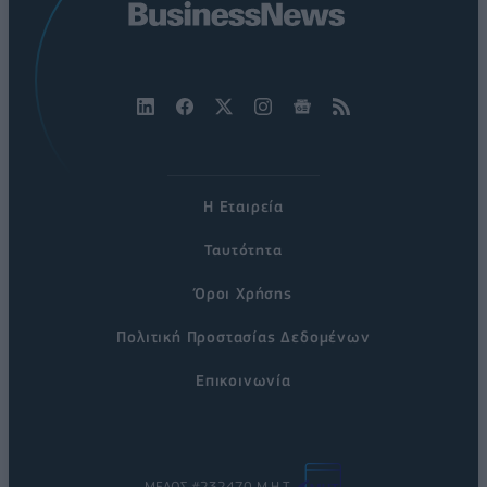
Η Εταιρεία
Ταυτότητα
Όροι Χρήσης
Πολιτική Προστασίας Δεδομένων
Επικοινωνία
ΜΕΛΟΣ #232470 Μ.Η.Τ.